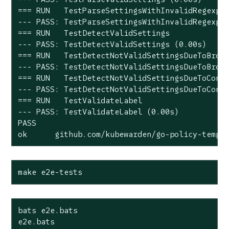
=== RUN   TestParseSettingsWithInvalidRegexp

--- PASS: TestParseSettingsWithInvalidRegexp (
=== RUN   TestDetectValidSettings

--- PASS: TestDetectValidSettings (0.00s)

=== RUN   TestDetectNotValidSettingsDueToBroke
--- PASS: TestDetectNotValidSettingsDueToBroke
=== RUN   TestDetectNotValidSettingsDueToConfl
--- PASS: TestDetectNotValidSettingsDueToConfl
=== RUN   TestValidateLabel

--- PASS: TestValidateLabel (0.00s)

PASS

ok      github.com/kubewarden/go-policy-templ
make e2e-tests
bats e2e.bats

e2e.bats
