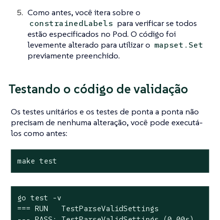
Como antes, você itera sobre o
para verificar se todos
constrainedLabels
estão especificados no Pod. O código foi
levemente alterado para utilizar o
mapset.Set
previamente preenchido.
Testando o código de validação
Os testes unitários e os testes de ponta a ponta não
precisam de nenhuma alteração, você pode executá-
los como antes:
make test
go test -v

=== RUN   TestParseValidSettings

--- PASS: TestParseValidSettings (0.00s)
