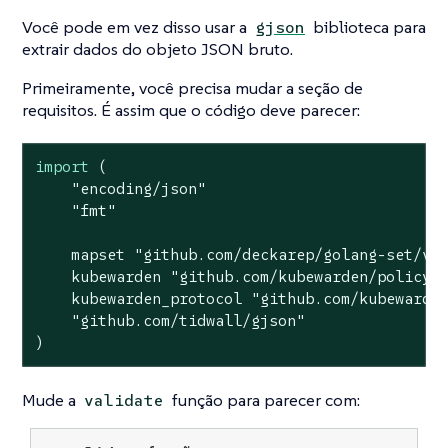
Você pode em vez disso usar a
biblioteca para
gjson
extrair dados do objeto JSON bruto.
Primeiramente, você precisa mudar a seção de
requisitos. É assim que o código deve parecer:
import
 (

"encoding/json"
"fmt"
    mapset 
"github.com/deckarep/golang-set/v2
    kubewarden 
"github.com/kubewarden/policy-
    kubewarden_protocol 
"github.com/kubewarde
"github.com/tidwall/gjson"
)
Mude a
função para parecer com:
validate