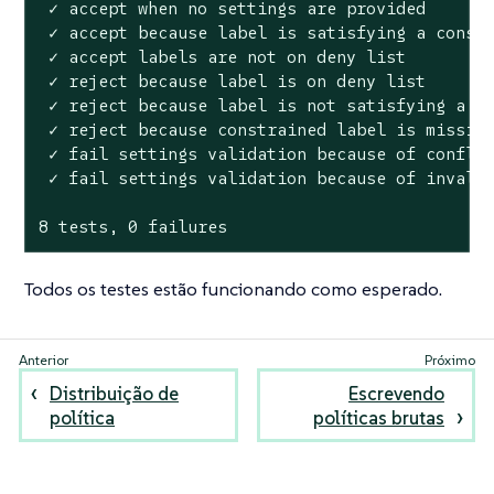
 ✓ accept when no settings are provided

 ✓ accept because label is satisfying a constr
 ✓ accept labels are not on deny list

 ✓ reject because label is on deny list

 ✓ reject because label is not satisfying a co
 ✓ reject because constrained label is missing
 ✓ fail settings validation because of conflic
 ✓ fail settings validation because of invalid
8 tests, 0 failures
Todos os testes estão funcionando como esperado.
Distribuição de
Escrevendo
política
políticas brutas