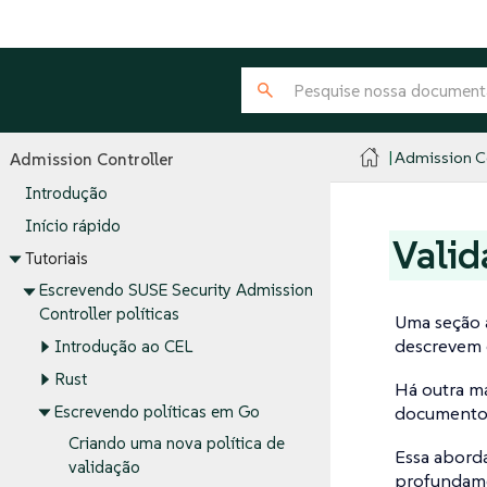
Admission Co
Admission Controller
Introdução
Início rápido
Valid
Tutoriais
Escrevendo SUSE Security Admission
Controller políticas
Uma seção 
descrevem 
Introdução ao CEL
Rust
Há outra ma
Escrevendo políticas em Go
documento 
Criando uma nova política de
Essa abor
validação
profundame