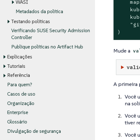
    map
WASI
    kub
Metadados da política
    kub
Testando políticas
"gi
Verificando SUSE Security Admission
)
Controller
Publique políticas no Artifact Hub
Mude a
va
Explicações
Tutoriais
vali
Referência
A primeira 
Para quem?
Casos de uso
Você 
na sol
Organização
Enterprise
Você 
Glossário
tiver 
Divulgação de segurança
Você u