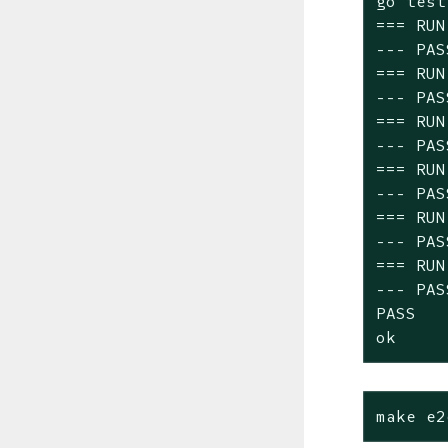
go test
=== RUN
--- PAS
=== RUN
--- PAS
=== RUN
--- PAS
=== RUN
--- PAS
=== RUN
--- PAS
=== RUN
--- PAS
PASS

ok     
make e2