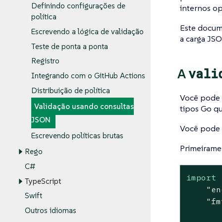
Definindo configurações de
internos op
política
Este docum
Escrevendo a lógica de validação
a carga JS
Teste de ponta a ponta
Registro
vali
A
Integrando com o GitHub Actions
Distribuição de política
Você pode u
Validação usando consultas
tipos Go q
JSON
Você pode 
Escrevendo políticas brutas
Primeiramen
Rego
C#
import
 
TypeScript
"en
Swift
"fm
Outros idiomas