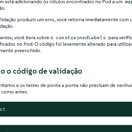
 está adicionando os rótulos encontrados no Pod a um
ma
do.
alidação produzir um erro, você retorna imediatamente com 
idação.
ntes, você itera sobre o
para verifi
constrainedLabels
ficados no Pod. O código foi levemente alterado para utiliza
mente preenchido.
o o código de validação
nitários e os testes de ponta a ponta não precisam de nenh
s como antes:
st