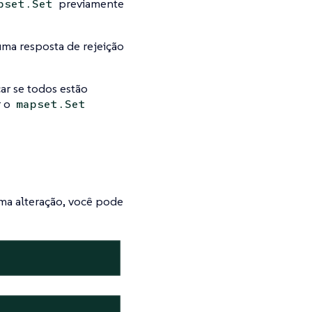
previamente
pset.Set
uma resposta de rejeição
car se todos estão
r o
mapset.Set
uma alteração, você pode