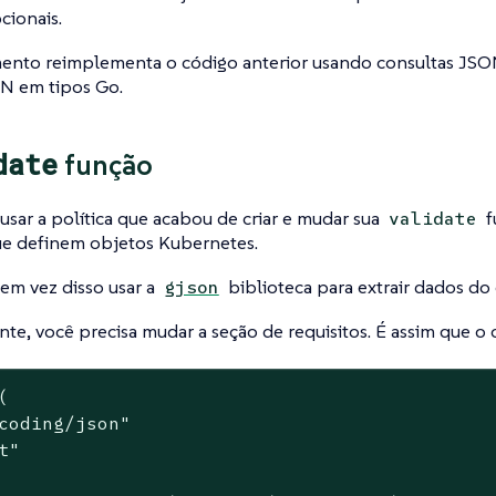
cionais.
ento reimplementa o código anterior usando consultas JSON
ON em tipos Go.
date
função
sar a política que acabou de criar e mudar sua
f
validate
ue definem objetos Kubernetes.
em vez disso usar a
biblioteca para extrair dados do
gjson
te, você precisa mudar a seção de requisitos. É assim que o 
(

coding/json"
t"