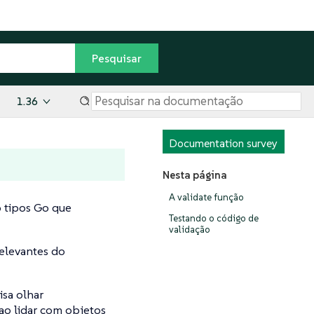
1.36
Documentation survey
Nesta página
A validate função
o tipos Go que
Testando o código de
validação
relevantes do
isa olhar
ao lidar com objetos