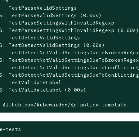
 -v

   TestParseValidSettings

S: TestParseValidSettings (0.00s)

   TestParseSettingsWithInvalidRegexp

S: TestParseSettingsWithInvalidRegexp (0.00s)
   TestDetectValidSettings

S: TestDetectValidSettings (0.00s)

   TestDetectNotValidSettingsDueToBrokenRegex
S: TestDetectNotValidSettingsDueToBrokenRegex
   TestDetectNotValidSettingsDueToConflicting
S: TestDetectNotValidSettingsDueToConflicting
   TestValidateLabel

S: TestValidateLabel (0.00s)

 github.com/kubewarden/go-policy-template   
e-tests