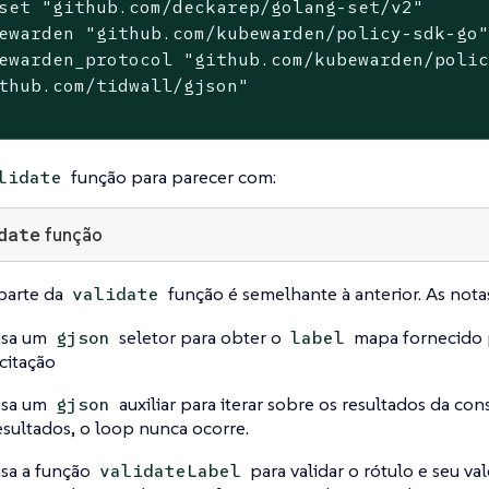
set 
"github.com/deckarep/golang-set/v2"
ewarden 
"github.com/kubewarden/policy-sdk-go
ewarden_protocol 
"github.com/kubewarden/poli
thub.com/tidwall/gjson"
função para parecer com:
lidate
date
função
parte da
função é semelhante à anterior. As not
validate
usa um
seletor para obter o
mapa fornecido 
gjson
label
icitação
usa um
auxiliar para iterar sobre os resultados da con
gjson
resultados, o loop nunca ocorre.
sa a função
para validar o rótulo e seu va
validateLabel