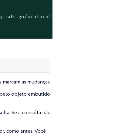
"
cy-sdk-go/protocol"
as marcam as mudanças.
pelo objeto embutido
sulta. Se a consulta não
lor, como antes. Você