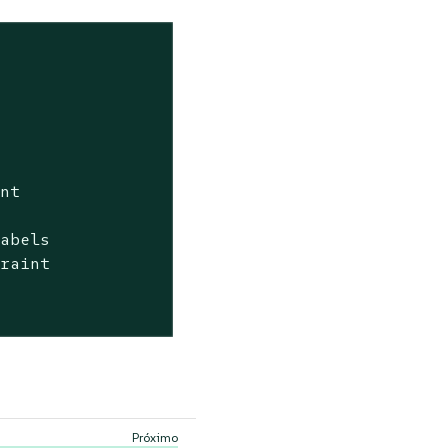
nt

abels

raint
