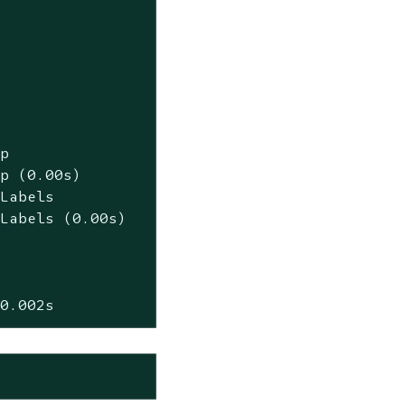


p

p (0.00s)

Labels

Labels (0.00s)

 0.002s