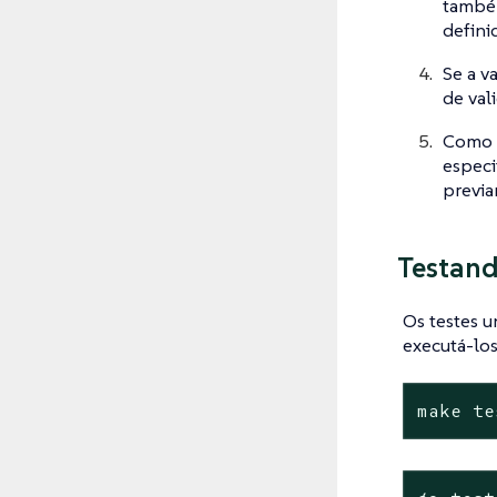
também
defini
Se a v
de val
Como a
especi
previa
Testand
Os testes u
executá-lo
make te