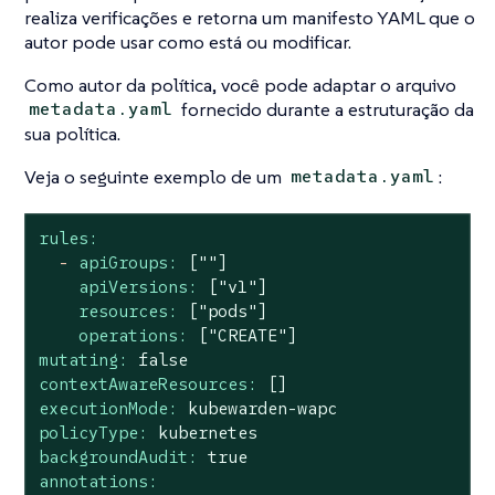
realiza verificações e retorna um manifesto YAML que o
autor pode usar como está ou modificar.
Como autor da política, você pode adaptar o arquivo
fornecido durante a estruturação da
metadata.yaml
sua política.
Veja o seguinte exemplo de um
:
metadata.yaml
rules:
-
apiGroups:
[""]
apiVersions:
["v1"]
resources:
["pods"]
operations:
["CREATE"]
mutating:
false
contextAwareResources:
[]
executionMode:
kubewarden-wapc
policyType:
kubernetes
backgroundAudit:
true
annotations: