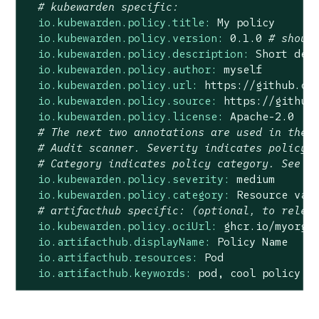
# kubewarden specific:
io.kubewarden.policy.title:
My
policy
io.kubewarden.policy.version:
0.1
.0
# shoul
io.kubewarden.policy.description:
Short
des
io.kubewarden.policy.author:
myself
io.kubewarden.policy.url:
https://github.co
io.kubewarden.policy.source:
https://github
io.kubewarden.policy.license:
Apache-2.0
# The next two annotations are used in the 
# Audit scanner. Severity indicates policy 
# Category indicates policy category. See m
io.kubewarden.policy.severity:
medium
io.kubewarden.policy.category:
Resource
val
# artifacthub specific: (optional, to relea
io.kubewarden.policy.ociUrl:
ghcr.io/myorg/
io.artifacthub.displayName:
Policy
Name
io.artifacthub.resources:
Pod
io.artifacthub.keywords:
pod,
cool
policy,