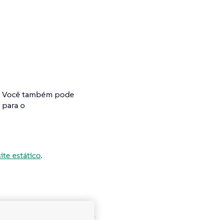
t. Você também pode
 para o
ite estático
.