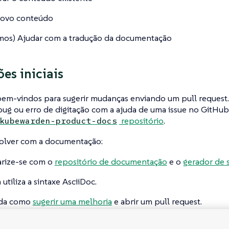
novo conteúdo
mos
) Ajudar com a tradução da documentação
es iniciais
bem-vindos para sugerir mudanças enviando um pull reques
bug ou erro de digitação com a ajuda de uma issue no GitHub
repositório
.
kubewarden-product-docs
volver com a documentação:
arize-se com o
repositório de documentação
e o
gerador de s
utiliza a sintaxe AsciiDoc.
da como
sugerir uma melhoria
e abrir um pull request.