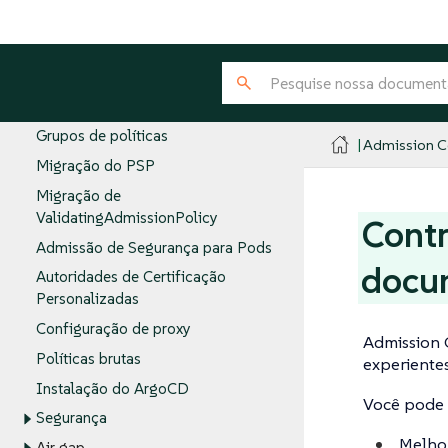
Permitindo avaliações no namespace
do Admission Controller
Desabilitação de emergência
Configurando Servidores de Política
Grupos de políticas
Admission Co
Migração do PSP
Migração de
ValidatingAdmissionPolicy
Contr
Admissão de Segurança para Pods
docu
Autoridades de Certificação
Personalizadas
Configuração de proxy
Admission 
Políticas brutas
experientes
Instalação do ArgoCD
Você pode 
Segurança
Melhor
Air gap