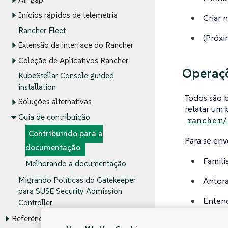
Inícios rápidos de telemetria
Criar 
Rancher Fleet
(
Próxi
Extensão da interface do Rancher
Coleção de Aplicativos Rancher
Operaçõ
KubeStellar Console guided
installation
Todos são 
Soluções alternativas
relatar um 
Guia de contribuição
rancher/
Contribuindo para a
Para se en
documentação
Famili
Melhorando a documentação
Antora 
Migrando Políticas do Gatekeeper
para SUSE Security Admission
Enten
Controller
Referência