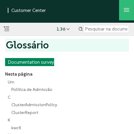
1.36
Glossário
Documentation survey
Nesta página
Um
Política de Admissão
C
ClusterAdmissionPolicy
ClusterReport
K
kwctl