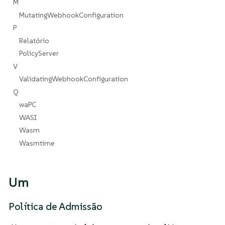
M
MutatingWebhookConfiguration
P
Relatório
PolicyServer
V
ValidatingWebhookConfiguration
Q
waPC
WASI
Wasm
Wasmtime
Um
Política de Admissão