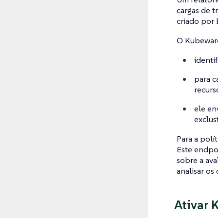
cargas de t
criado por 
O Kubeward
identi
para c
recurs
ele en
exclus
Para a polít
Este endpoi
sobre a ava
analisar os
Ativar 