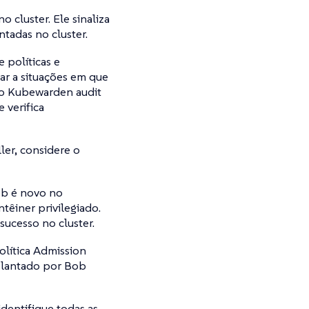
 cluster. Ele sinaliza
tadas no cluster.
 políticas e
ar a situações em que
so Kubewarden audit
 verifica
er, considere o
ob é novo no
êiner privilegiado.
sucesso no cluster.
olítica Admission
mplantado por Bob
dentifique todas as