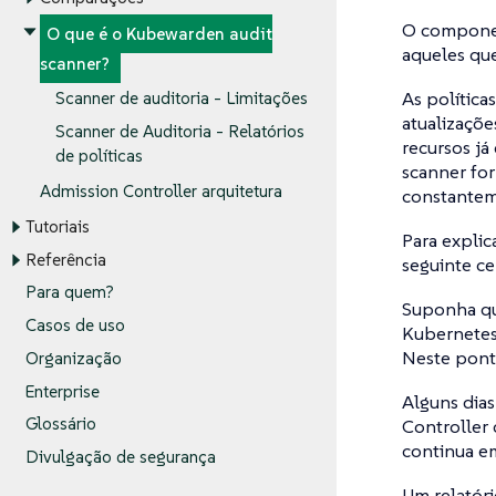
O compon
O que é o Kubewarden audit
aqueles que
scanner?
As política
Scanner de auditoria - Limitações
atualizaçõe
Scanner de Auditoria - Relatórios
recursos já
de políticas
scanner fo
Admission Controller arquitetura
constantem
Tutoriais
Para explic
Referência
seguinte ce
Para quem?
Suponha qu
Casos de uso
Kubernetes
Neste ponto
Organização
Enterprise
Alguns dias
Glossário
Controller 
continua em
Divulgação de segurança
Um relatóri