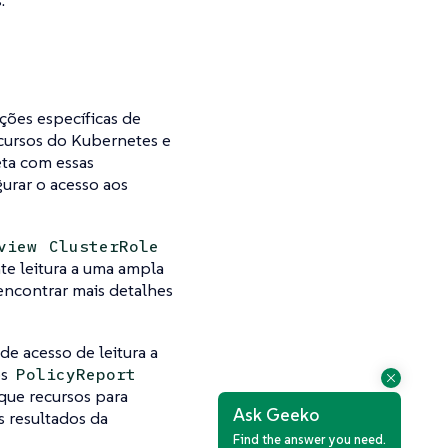
ões específicas de
cursos do Kubernetes e
eta com essas
gurar o acesso aos
view
ClusterRole
e leitura a uma ampla
ncontrar mais detalhes
e acesso de leitura a
os
PolicyReport
que recursos para
Ask Geeko
os resultados da
Find the answer you need.