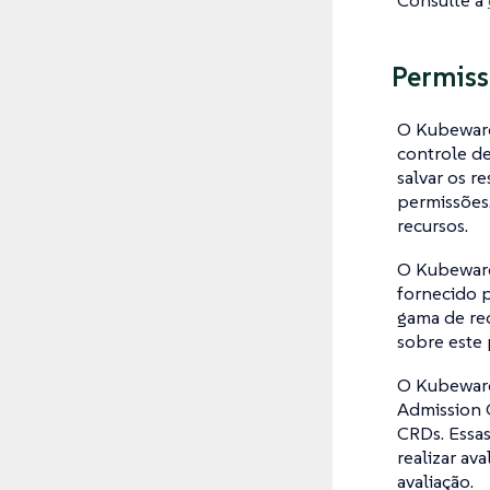
Permiss
O Kubeward
controle d
salvar os r
permissões.
recursos.
O Kubeward
fornecido 
gama de re
sobre este
O Kubeward
Admission C
CRDs. Essa
realizar av
avaliação.