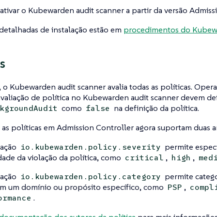
tivar o Kubewarden audit scanner a partir da versão Admissi
detalhadas de instalação estão em
procedimentos do Kubewa
s
 o Kubewarden audit scanner avalia todas as políticas. Ope
avaliação de política no Kubewarden audit scanner devem de
como
na definição da política.
kgroundAudit
false
 as políticas em Admission Controller agora suportam duas 
tação
permite especif
io.kubewarden.policy.severity
dade da violação da política, como
,
,
critical
high
med
tação
permite catego
io.kubewarden.policy.category
m um domínio ou propósito específico, como
,
PSP
compl
.
ormance
documentação dos autores da política
para mais informações