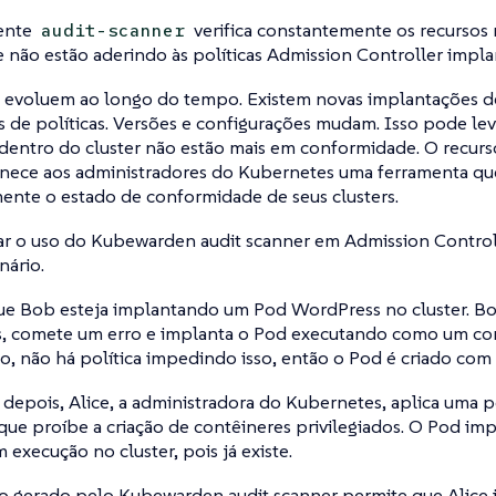
ente
verifica constantemente os recursos no
audit-scanner
 não estão aderindo às políticas Admission Controller implan
s evoluem ao longo do tempo. Existem novas implantações de
s de políticas. Versões e configurações mudam. Isso pode lev
 dentro do cluster não estão mais em conformidade. O recur
rnece aos administradores do Kubernetes uma ferramenta que
ente o estado de conformidade de seus clusters.
ar o uso do Kubewarden audit scanner em Admission Controll
nário.
e Bob esteja implantando um Pod WordPress no cluster. B
, comete um erro e implanta o Pod executando como um cont
, não há política impedindo isso, então o Pod é criado com 
 depois, Alice, a administradora do Kubernetes, aplica uma p
que proíbe a criação de contêineres privilegiados. O Pod i
 execução no cluster, pois já existe.
o gerado pelo Kubewarden audit scanner permite que Alice i