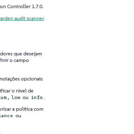
on Controller 1.7.0.
rden audit scanner
.
radores que desejam
finir o campo
anotações opcionais:
icar o nível de
,
ou
.
ium
low
info
rizar a política com
ou
iance
.