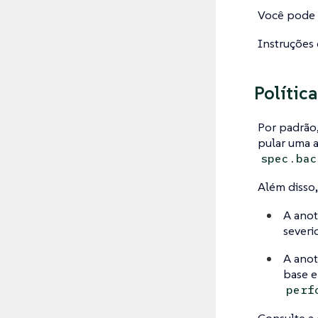
Você pode a
Instruções 
Política
Por padrão,
pular uma 
spec.bac
Além disso,
A ano
severi
A ano
base e
perf
Consulte a