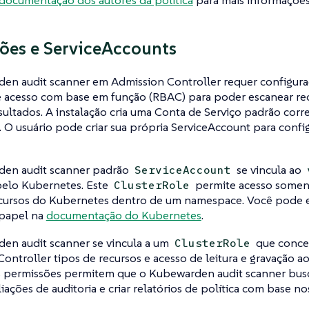
ões e ServiceAccounts
en audit scanner em Admission Controller requer configuraç
e acesso com base em função (RBAC) para poder escanear re
esultados. A instalação cria uma Conta de Serviço padrão corr
 O usuário pode criar sua própria ServiceAccount para confi
en audit scanner padrão
se vincula ao
ServiceAccount
pelo Kubernetes. Este
permite acesso soment
ClusterRole
cursos do Kubernetes dentro de um namespace. Você pode e
 papel na
documentação do Kubernetes
.
en audit scanner se vincula a um
que conced
ClusterRole
ontroller tipos de recursos e acesso de leitura e gravação a
s permissões permitem que o Kubewarden audit scanner bus
aliações de auditoria e criar relatórios de política com base n