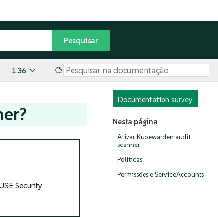
1.36
Documentation survey
ner?
Nesta página
Ativar Kubewarden audit
scanner
Políticas
Permissões e ServiceAccounts
SUSE Security