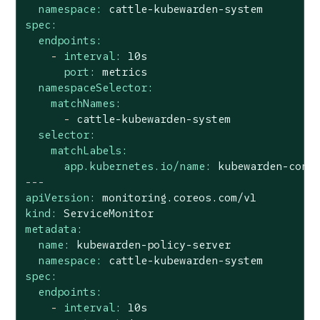
namespace:
cattle-kubewarden-system
spec:
endpoints:
-
interval:
10s
port:
metrics
namespaceSelector:
matchNames:
-
cattle-kubewarden-system
selector:
matchLabels:
app.kubernetes.io/name:
kubewarden-cont
---
apiVersion:
monitoring.coreos.com/v1
kind:
ServiceMonitor
metadata:
name:
kubewarden-policy-server
namespace:
cattle-kubewarden-system
spec:
endpoints:
-
interval:
10s