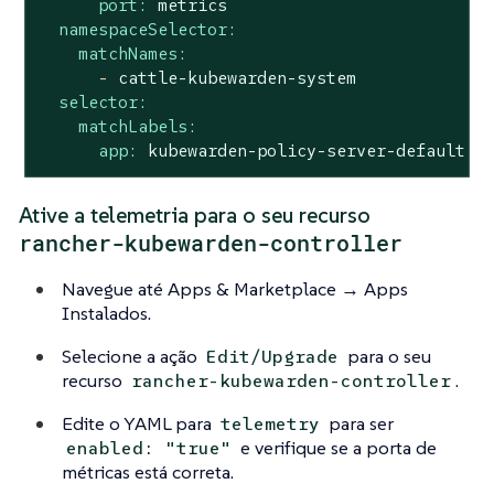
port:
metrics
namespaceSelector:
matchNames:
-
cattle-kubewarden-system
selector:
matchLabels:
app:
kubewarden-policy-server-default
Ative a telemetria para o seu recurso
rancher-kubewarden-controller
Navegue até Apps & Marketplace → Apps
Instalados.
Selecione a ação
para o seu
Edit/Upgrade
recurso
.
rancher-kubewarden-controller
Edite o YAML para
para ser
telemetry
e verifique se a porta de
enabled: "true"
métricas está correta.