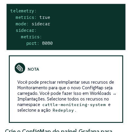
telemetry:
metrics:
true
mode:
sidecar
sidecar:
metrics:
port:
8080
Você pode precisar reimplantar seus recursos de
Monitoramento para que o novo ConfigMap seja
carregado. Você pode fazer isso em Workloads →
Implantações. Selecione todos os recursos no
namespace
e
cattle-monitoring-system
selecione a ação
.
Redeploy
Crie o ConfigMap do painel Grafana para