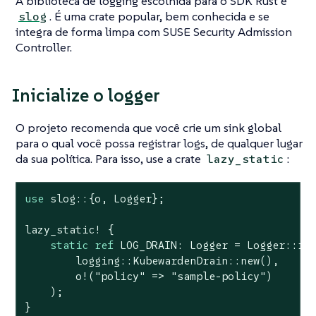
A biblioteca de logging escolhida para o SDK Rust é
. É uma crate popular, bem conhecida e se
slog
integra de forma limpa com SUSE Security Admission
Controller.
Inicialize o logger
O projeto recomenda que você crie um sink global
para o qual você possa registrar logs, de qualquer lugar
da sua política. Para isso, use a crate
:
lazy_static
use
 slog::{o, Logger};

lazy_static! {

static
ref
 LOG_DRAIN: Logger = Logger::roo
        logging::KubewardenDrain::new(),

        o!(
"policy"
 => 
"sample-policy"
)

    );

}