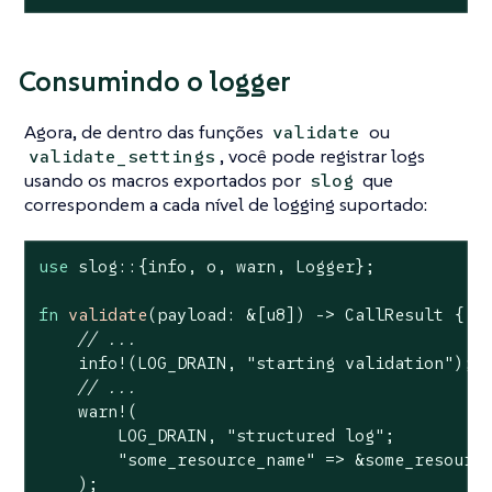
Consumindo o logger
Agora, de dentro das funções
ou
validate
, você pode registrar logs
validate_settings
usando os macros exportados por
que
slog
correspondem a cada nível de logging suportado:
use
 slog::{info, o, warn, Logger};

fn
validate
(payload: &[
u8
]) -> CallResult {

// ...
    info!(LOG_DRAIN, 
"starting validation"
);

// ...
    warn!(

        LOG_DRAIN, 
"structured log"
;

"some_resource_name"
 => &some_resource
    );
