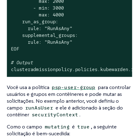
          max: 2000

        - min: 3000

          max: 4000

    run_as_group:

      rule: 
"RunAsAny"
    supplemental_groups:

      rule: 
"RunAsAny"
EOF

# Output
clusteradmissionpolicy.policies.kubewarden.io
Você usa a política
para controlar
psp-user-group
usuários e grupos em contêineres e pode mutar as
solicitações. No exemplo anterior, você definiu o
campo
e ele é adicionado à seção do
runAsUser
contêiner
.
securityContext
Como o campo
é
, a seguinte
mutating
true
solicitação é bem-sucedida: