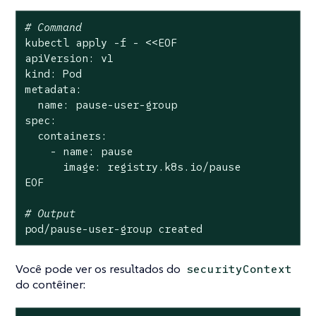
# Command
kubectl apply -f - <<EOF

apiVersion: v1

kind: Pod

metadata:

  name: pause-user-group

spec:

  containers:

    - name: pause

      image: registry.k8s.io/pause

EOF

# Output
pod/pause-user-group created
Você pode ver os resultados do
securityContext
do contêiner: