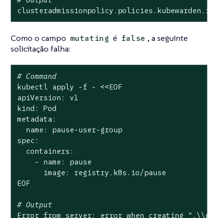
clusteradmissionpolicy.policies.kubewarden.io
Como o campo
é
, a seguinte
mutating
false
solicitação falha:
# Command
kubectl apply -f - <<EOF

apiVersion: v1

kind: Pod

metadata:

  name: pause-user-group

spec:

  containers:

    - name: pause

      image: registry.k8s.io/pause

EOF

# Output
Error from server: error when creating 
".\\pa