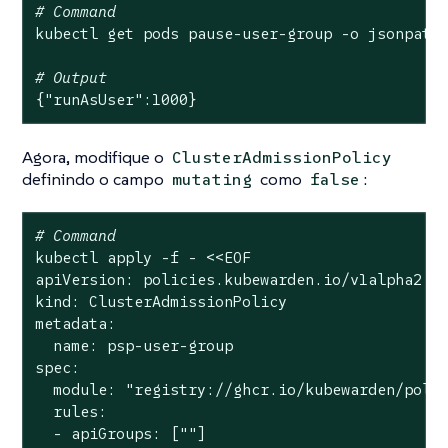
# Command
kubectl get pods pause-user-group -o jsonpath
# Output
{
"runAsUser"
:1000}
Agora, modifique o
ClusterAdmissionPolicy
definindo o campo
como
:
mutating
false
# Command
kubectl apply -f - <<EOF

apiVersion: policies.kubewarden.io/v1alpha2

kind: ClusterAdmissionPolicy

metadata:

  name: psp-user-group

spec:

  module: 
"registry://ghcr.io/kubewarden/poli
  rules:

  - apiGroups: [
""
]
