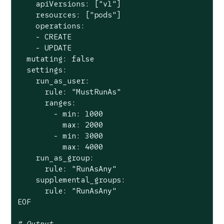
    apiVersions: [
"v1"
]

    resources: [
"pods"
]

    operations:

    - CREATE

    - UPDATE

  mutating: 
false
  settings:

    run_as_user:

      rule: 
"MustRunAs"
      ranges:

        - min: 1000

          max: 2000

        - min: 3000

          max: 4000

    run_as_group:

      rule: 
"RunAsAny"
    supplemental_groups:

      rule: 
"RunAsAny"
EOF

# Output