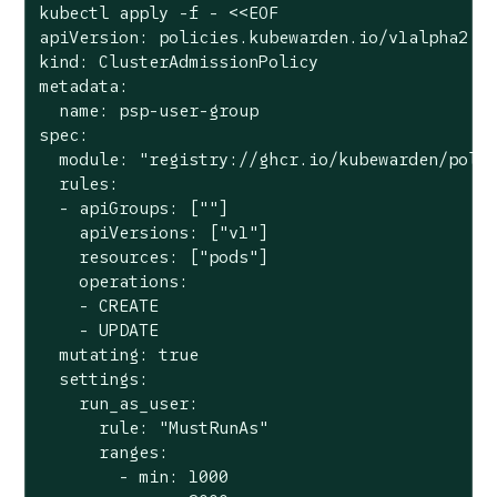
kubectl apply -f - <<EOF

apiVersion: policies.kubewarden.io/v1alpha2

kind: ClusterAdmissionPolicy

metadata:

  name: psp-user-group

spec:

  module: 
"registry://ghcr.io/kubewarden/poli
  rules:

  - apiGroups: [
""
]

    apiVersions: [
"v1"
]

    resources: [
"pods"
]

    operations:

    - CREATE

    - UPDATE

  mutating: 
true
  settings:

    run_as_user:

      rule: 
"MustRunAs"
      ranges:

        - min: 1000
