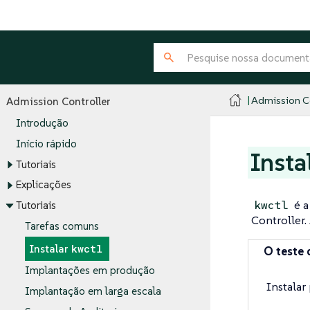
Admission Co
Admission Controller
Introdução
Início rápido
Insta
Tutoriais
Explicações
é a
kwctl
Tutoriais
Controller.
Tarefas comuns
kwctl
Instalar
O teste 
Implantações em produção
Instalar
Implantação em larga escala