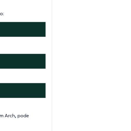
o:
em Arch, pode