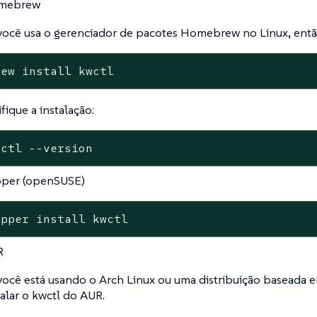
mebrew
você usa o gerenciador de pacotes Homebrew no Linux, entã
rew install kwctl
ifique a instalação:
wctl --version
per (openSUSE)
ypper install kwctl
R
você está usando o Arch Linux ou uma distribuição baseada 
talar o kwctl do AUR.