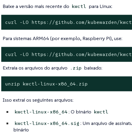
Baixe a versão mais recente do
para Linux:
kwctl
curl -LO https://github.com/kubewarden/kwct
Para sistemas ARM64 (por exemplo, Raspberry Pi), use:
curl -LO https://github.com/kubewarden/kwct
Extraia os arquivos do arquivo
baixado:
.zip
unzip kwctl-linux-x86_64.zip
Isso extrai os seguintes arquivos:
: O binário
kwctl-linux-x86_64
kwctl
: Um arquivo de assinatu
kwctl-linux-x86_64.sig
binário