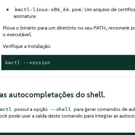
: Um arquivo de certific
kwctl-linux-x86_64.pem
assinatura
Mova o binário para um diretório no seu PATH, renomeie p
o executável.
Verifique a instalação:
kwctl --version
 as autocompletações do shell.
possui a opção
para gerar comandos de au
wctl
--shell
Você pode usar a saída deste comando para integrar as autoc