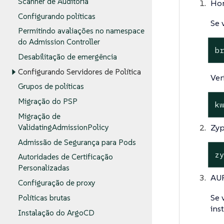
Scanner de Auditoria
Ho
Configurando políticas
Se 
Permitindo avaliações no namespace
do Admission Controller
b
Desabilitação de emergência
Configurando Servidores de Política
Ver
Grupos de políticas
Migração do PSP
k
Migração de
Zyp
ValidatingAdmissionPolicy
Admissão de Segurança para Pods
z
Autoridades de Certificação
Personalizadas
AU
Configuração de proxy
Se 
Políticas brutas
ins
Instalação do ArgoCD