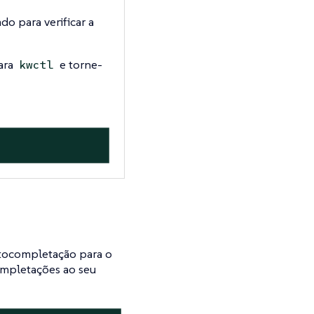
ado para verificar a
ara
e torne-
kwctl
tocompletação para o
ompletações ao seu