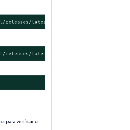
l/releases/latest/download/kwctl-linux-x86_6
l/releases/latest/download/kwctl-linux-aarch
ra para verificar o