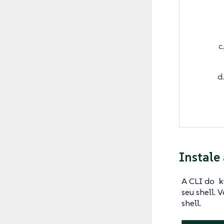
Instale
A CLI do
k
seu shell. 
shell.