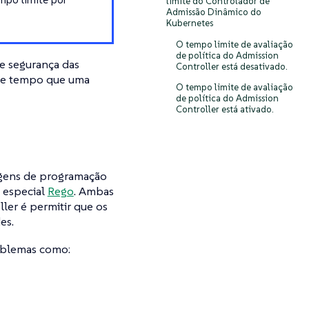
limite do Controlador de
Admissão Dinâmico do
Kubernetes
O tempo limite de avaliação
de política do Admission
de segurança das
Controller está desativado.
e de tempo que uma
O tempo limite de avaliação
de política do Admission
Controller está ativado.
agens de programação
 especial
Rego
. Ambas
ler é permitir que os
es.
oblemas como: