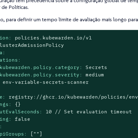
uração tem precedência sobre a configuração global de temp
 de Políticas.
, para definir um tempo limite de avaliação mais longo para 
ion:
policies.kubewarden.io/v1
lusterAdmissionPolicy
a:
ations:
kubewarden.policy.category:
Secrets
kubewarden.policy.severity:
medium
env-variable-secrets-scanner
e:
registry://ghcr.io/kubewarden/policies/en
ngs:
{}
utEvalSeconds:
10
//
Set
evaluation
timeout
ing:
false
:
piGroups:
[""]