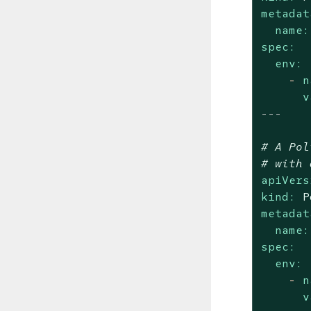
metadat
name:
spec:
env:
-
n
v
---
# A Pol
# with 
apiVers
kind:
P
metadat
name:
spec:
env:
-
n
v