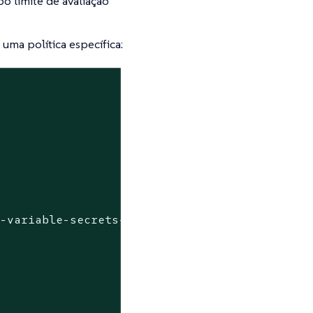
o limite de avaliação
uma política específica:
v-variable-secrets-scanner:v1.0.6