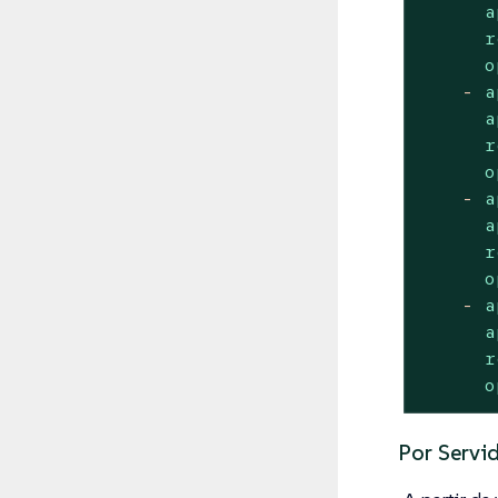
a
r
o
-
a
a
r
o
-
a
a
r
o
-
a
a
r
o
Por Servid