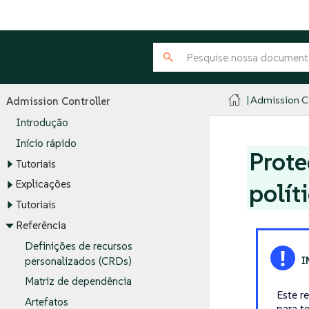
Admission Co
Admission Controller
Introdução
Início rápido
Prote
Tutoriais
Explicações
polít
Tutoriais
Referência
Definições de recursos
personalizados (CRDs)
Matriz de dependência
Este r
Artefatos
para t