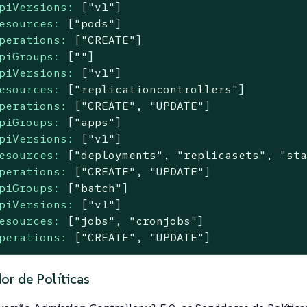
piVersions:
["v1"]
esources:
["pods"]
perations:
["CREATE"]
piGroups:
[""]
piVersions:
["v1"]
esources:
["replicationcontrollers"]
perations:
["CREATE",
"UPDATE"
]
piGroups:
["apps"]
piVersions:
["v1"]
esources:
["deployments",
"replicasets"
,
"st
perations:
["CREATE",
"UPDATE"
]
piGroups:
["batch"]
piVersions:
["v1"]
esources:
["jobs",
"cronjobs"
]
perations:
["CREATE",
"UPDATE"
]
or de Políticas