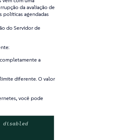
cas vêm com uma
errupção da avaliação de
s políticas agendadas
ão do Servidor de
nte:
ta completamente a
limite diferente. O valor
ernetes, você pode
t disabled