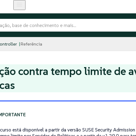
ntroller
Referência
ção contra tempo limite de a
icas
ecurso está disponível a partir da versão SUSE Security Admission
empo limite por Servidor de Políticas e a partir da v1.29.0 para t