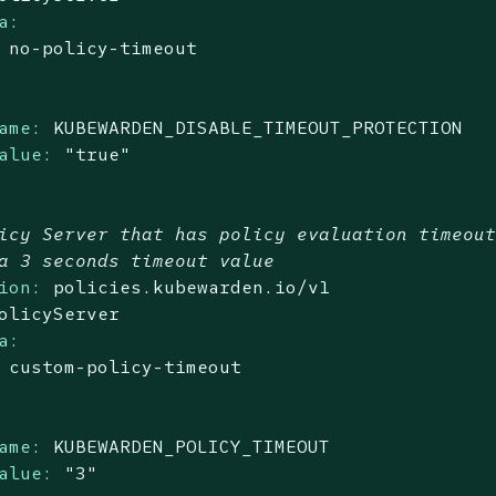
a:
no
-policy-timeout
ame:
KUBEWARDEN_DISABLE_TIMEOUT_PROTECTION
alue:
"true"
icy Server that has policy evaluation timeou
a 3 seconds timeout value
ion:
policies.kubewarden.io/v1
olicyServer
a:
custom-policy-timeout
ame:
KUBEWARDEN_POLICY_TIMEOUT
alue:
"3"