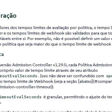
uração
lores dos tempos limites de avaliação por política, o tempo l
er e os tempos limites de webhook são validados para que t
itáveis entre si. Por exemplo, não é possível definir um valor
e política que seja maior do que o tempo limite de webhook
ca
 versão Admission Controller v1.29.0, cada Política Admissio
 próprio valor de tempo limite através de seu atributo
. Isso não deve ser confundido com
eoutEvalSeconds
sp
 o tempo limite de Webhook (veja a seção [abaixo](#compa
ission-controller-timeout)).
é granular, permitindo o ajuste do te
imeoutEvalSeconds
.