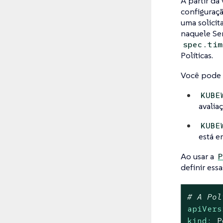
A partir da
configuraçã
uma solicit
naquele Ser
spec.tim
Políticas.
Você pode 
KUBE
avalia
KUBE
está e
Ao usar a
P
definir ess
# A Pol
apiVers
kind:
P