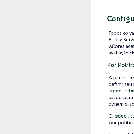
Config
Todos os va
Policy Serv
valores ace
avaliação d
Por Políti
A partir da
definir seu
spec.tim
usado para
dynamic-adm
O
spec.t
por política