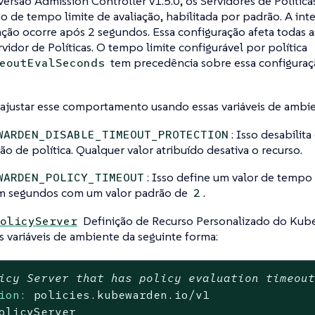
 versão Admission Controller v1.5.0, os Servidores de Políti
o de tempo limite de avaliação, habilitada por padrão. A int
ação ocorre após 2 segundos. Essa configuração afeta todas a
vidor de Políticas. O tempo limite configurável por política
tem precedência sobre essa configuraç
eoutEvalSeconds
ajustar esse comportamento usando essas variáveis de ambie
: Isso desabili
WARDEN_DISABLE_TIMEOUT_PROTECTION
ção de política. Qualquer valor atribuído desativa o recurso.
: Isso define um valor de tempo 
WARDEN_POLICY_TIMEOUT
m segundos com um valor padrão de
.
2
Definição de Recurso Personalizado do Kub
olicyServer
as variáveis de ambiente da seguinte forma:
icy Server that has policy evaluation timeou
ion:
policies.kubewarden.io/v1
olicyServer