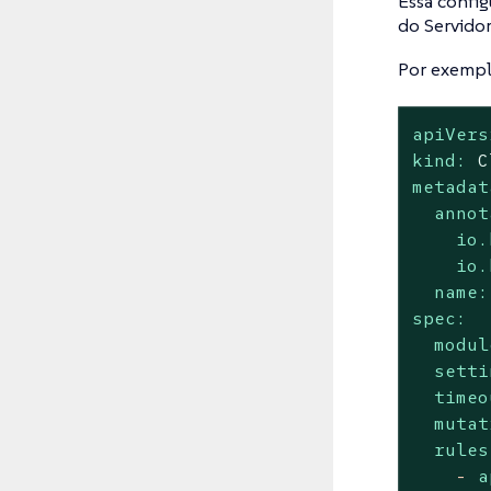
Essa config
do Servidor
Por exemplo
apiVers
kind:
C
metadat
annot
io.
io.
name:
spec:
modul
setti
timeo
mutat
rules
-
a