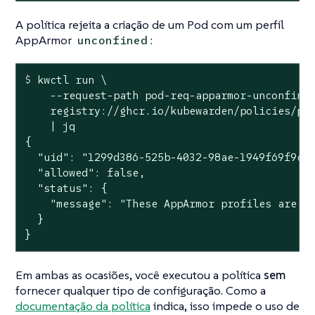
A política rejeita a criação de um Pod com um perfil
AppArmor
:
unconfined
$
 kwctl run \
    --request-path pod-req-apparmor-unconfined
    registry://ghcr.io/kubewarden/policies/psp
    | jq

{

  "uid": "1299d386-525b-4032-98ae-1949f69f9cfc
  "allowed": false,

  "status": {

    "message": "These AppArmor profiles are no
  }

}
Em ambas as ocasiões, você executou a política
sem
fornecer qualquer tipo de configuração. Como a
documentação da política
indica, isso impede o uso de