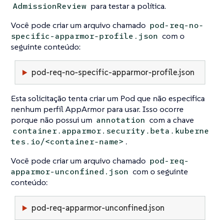
para testar a política.
AdmissionReview
Você pode criar um arquivo chamado
pod-req-no-
com o
specific-apparmor-profile.json
seguinte conteúdo:
pod-req-no-specific-apparmor-profile.json
Esta solicitação tenta criar um Pod que não especifica
nenhum perfil AppArmor para usar. Isso ocorre
porque não possui um
com a chave
annotation
container.apparmor.security.beta.kuberne
.
tes.io/<container-name>
Você pode criar um arquivo chamado
pod-req-
com o seguinte
apparmor-unconfined.json
conteúdo:
pod-req-apparmor-unconfined.json