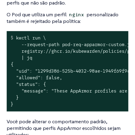
perfis que não são padrão.
O Pod que utiliza um perfil
personalizado
nginx
também é rejeitado pela política:
$
 kwctl run \
    --request-path pod-req-apparmor-custom.jso
    registry://ghcr.io/kubewarden/policies/psp
    | jq

{

  "uid": "1299d386-525b-4032-98ae-1949f69f9cfc
  "allowed": false,

  "status": {

    "message": "These AppArmor profiles are no
  }

}
Você pode alterar o comportamento padrão,
permitindo que perfis AppArmor escolhidos sejam
utilizados: