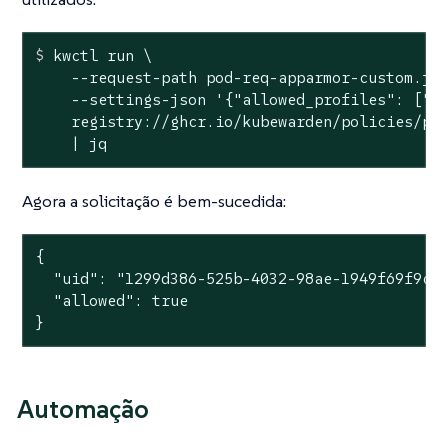
$
 kwctl run \
    --request-path pod-req-apparmor-custom.jso
    --settings-json '{"allowed_profiles": ["ru
    registry://ghcr.io/kubewarden/policies/psp
    | jq
Agora a solicitação é bem-sucedida:
{

  "uid": "1299d386-525b-4032-98ae-1949f69f9cfc
  "allowed": true

}
Automação