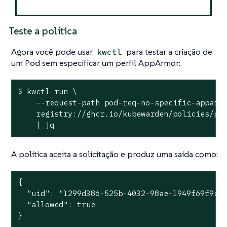
Teste a política
Agora você pode usar
para testar a criação de
kwctl
um Pod sem especificar um perfil AppArmor:
$
 kwctl run \
    --request-path pod-req-no-specific-apparmo
    registry://ghcr.io/kubewarden/policies/psp
    | jq
A política aceita a solicitação e produz uma saída como:
{

  "uid": "1299d386-525b-4032-98ae-1949f69f9cfc
  "allowed": true

}