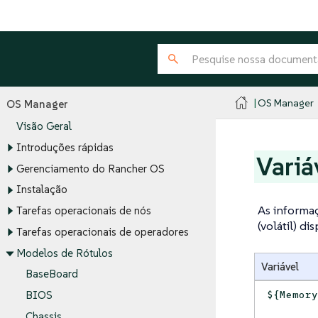
OS Manager
OS Manager
Visão Geral
Introduções rápidas
Variá
Gerenciamento do Rancher OS
Instalação
As informa
Tarefas operacionais de nós
(volátil) di
Tarefas operacionais de operadores
Modelos de Rótulos
Variável
BaseBoard
${Memor
BIOS
Chassis