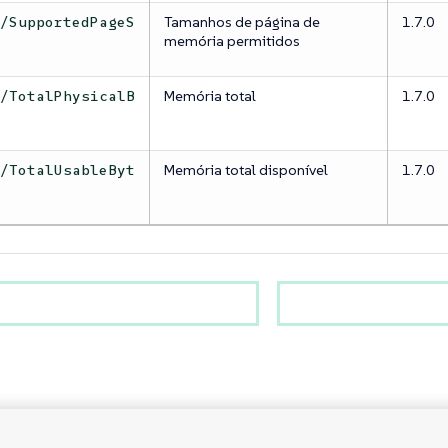
Tamanhos de página de
1.7.0
y/SupportedPageS
memória permitidos
Memória total
1.7.0
y/TotalPhysicalB
Memória total disponível
1.7.0
y/TotalUsableByt