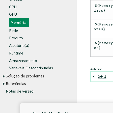
${Memor
CPU
izes}
GPU
Memória
${Memor
ytes}
Rede
Produto
${Memor
Aleatório(a)
es}
Runtime
Armazenamento
Variáveis Descontinuadas
GPU
Solução de problemas
Referências
Notas de versão