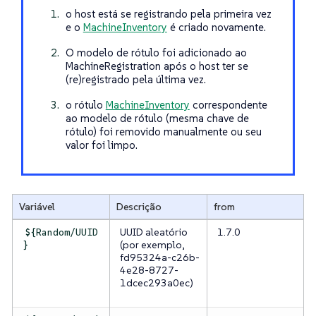
o host está se registrando pela primeira vez
e o
MachineInventory
é criado novamente.
O modelo de rótulo foi adicionado ao
MachineRegistration após o host ter se
(re)registrado pela última vez.
o rótulo
MachineInventory
correspondente
ao modelo de rótulo (mesma chave de
rótulo) foi removido manualmente ou seu
valor foi limpo.
Variável
Descrição
from
UUID aleatório
1.7.0
${Random/UUID
(por exemplo,
}
fd95324a-c26b-
4e28-8727-
1dcec293a0ec)