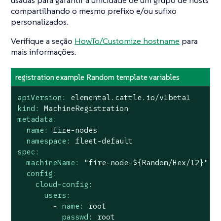
usadas para garantir a unicidade de um grupo de hosts
compartilhando o mesmo prefixo e/ou sufixo
personalizados.
Verifique a seção
HowTo/Customize hostname
para
mais informações.
registration example Random template variables
apiVersion:
elemental.cattle.io/v1beta1
kind:
MachineRegistration
metadata:
name:
fire-nodes
namespace:
fleet-default
spec:
machineName:
"fire-node-${Random/Hex/12}"
config:
cloud-config:
users:
-
name:
root
passwd:
root