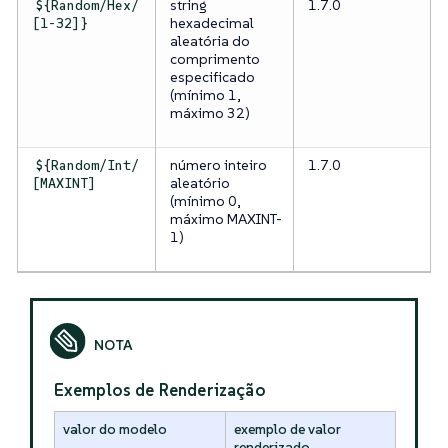
string
1.7.0
${Random/Hex/
hexadecimal
[1-32]}
aleatória do
comprimento
especificado
(mínimo 1,
máximo 32)
número inteiro
1.7.0
${Random/Int/
aleatório
[MAXINT]
(mínimo 0,
máximo MAXINT-
1)
Exemplos de Renderização
valor do modelo
exemplo de valor
renderizado