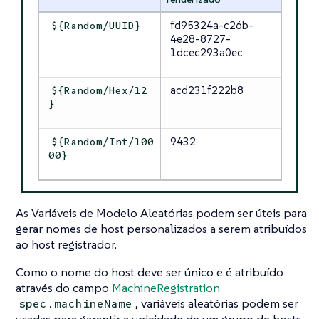
fd95324a-c26b-
${Random/UUID}
4e28-8727-
1dcec293a0ec
acd231f222b8
${Random/Hex/12
}
9432
${Random/Int/100
00}
As Variáveis de Modelo Aleatórias podem ser úteis para
gerar nomes de host personalizados a serem atribuídos
ao host registrador.
Como o nome do host deve ser único e é atribuído
através do campo
MachineRegistration
, variáveis aleatórias podem ser
spec.machineName