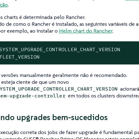
ção
.
s charts é determinada pelo Rancher.
 de como o Rancher é instalado, as seguintes variáveis de
por exemplo, ao instalar o
Helm chart do Rancher
:
SYSTEM_UPGRADE_CONTROLLER_CHART_VERSION

FLEET_VERSION
as versões manualmente geralmente não é recomendado.
 esteja ciente de que um novo
acionará
YSTEM_UPGRADE_CONTROLLER_CHART_VERSION
em todos os clusters downstre
tem-upgrade-controller
ando upgrades bem-sucedidos
 execução correta dos jobs de fazer upgrade é fundamental pa