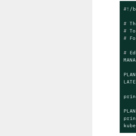
#
!/b
#
 Th
#
 To
#
 Fo
#
 Ed
MANA
PLAN
LATE
prin
PLAN
prin
kube