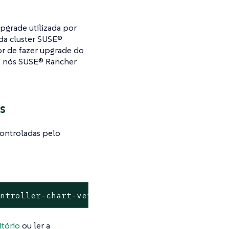
pgrade utilizada por
da cluster SUSE®
r de fazer upgrade do
 nós SUSE® Rancher
s
ontroladas pelo
ontroller-chart-version
itório
ou ler a