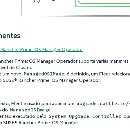
entes
 Rancher Prime: OS Manager Operador
ncher Prime: OS Manager Operador suporta várias maneiras d
vel de Cluster.
e um novo
é definido, um Fleet relacio
ManagedOSIMage
o SUSE® Rancher Prime: OS Manager Operador.
xto, Fleet é usado para aplicar um
upgrade.cattle.io/
o do
.
ManagedOSImage
então executado pelo
que
System Upgrade Controller
 SUSE® Rancher Prime: OS Manager.