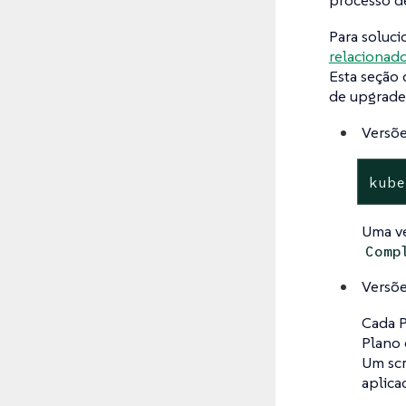
processo d
Para soluc
relacionad
Esta seção 
de upgrade 
Versõe
kube
Uma ve
Comp
Versõe
Cada P
Plano 
Um scr
aplica