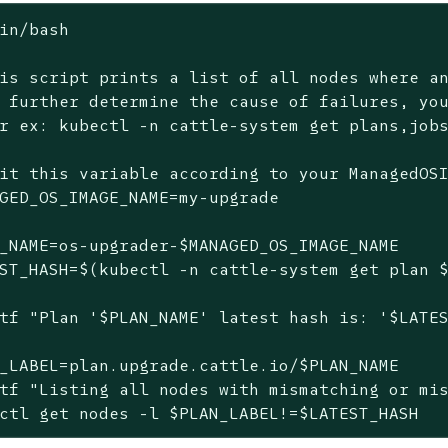
in/bash
is script prints a list of all nodes 
where
 a
 further determine the cause of failures, yo
r ex: kubectl -n cattle-system get plans,
job
it this variable according to your ManagedOS
GED_OS_IMAGE_NAME=my-upgrade

_NAME=os-upgrader-$MANAGED_OS_IMAGE_NAME

ST_HASH=$(kubectl -n cattle-system get plan $
tf "Plan '$PLAN_NAME' latest hash is: '$LATES
_LABEL=plan.upgrade.cattle.io/$PLAN_NAME

tf "Listing all nodes with mismatching or mis
ctl get nodes -l $PLAN_LABEL!=$LATEST_HASH