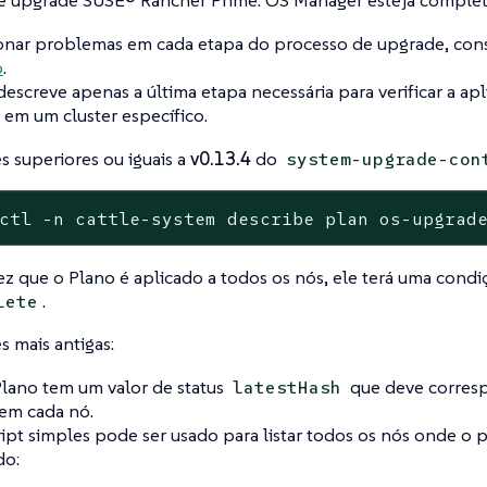
e upgrade SUSE® Rancher Prime: OS Manager esteja complet
ionar problemas em cada etapa do processo de upgrade, con
o
.
descreve apenas a última etapa necessária para verificar a ap
em um cluster específico.
s superiores ou iguais a
v0.13.4
do
system-upgrade-con
ctl -n cattle-system describe plan os-upgrad
z que o Plano é aplicado a todos os nós, ele terá uma condi
.
lete
s mais antigas:
lano tem um valor de status
que deve corresp
latestHash
em cada nó.
ipt simples pode ser usado para listar todos os nós onde o p
do: