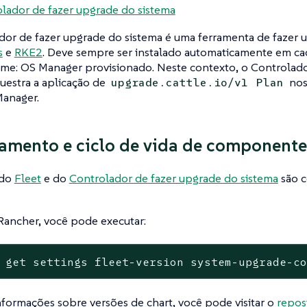
lador de fazer upgrade do sistema
or de fazer upgrade do sistema é uma ferramenta de fazer u
s
e
RKE2
. Deve sempre ser instalado automaticamente em ca
ime: OS Manager provisionado. Neste contexto, o Controlado
uestra a aplicação de
nos
upgrade.cattle.io/v1
Plan
Manager.
amento e ciclo de vida de componente
 do
Fleet
e do
Controlador de fazer upgrade do sistema
são c
Rancher, você pode executar:
 get settings fleet-version system-upgrade-c
nformações sobre versões de chart, você pode visitar o
repos