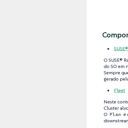
Compon
SUSE®
O SUSE® Ra
do SO em ní
Sempre qu
gerado pel
Fleet
Neste conte
Cluster alv
O
é 
Plan
downstream