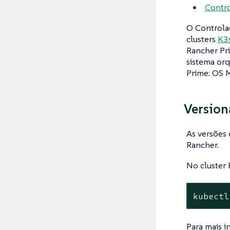
Contro
O Controlad
clusters
K3
Rancher Pr
sistema orq
Prime: OS 
Version
As versões
Rancher.
No cluster 
kubectl
Para mais i