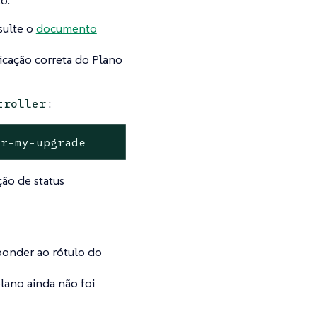
o.
sulte o
documento
licação correta do Plano
:
troller
er-my-upgrade
ção de status
onder ao rótulo do
lano ainda não foi