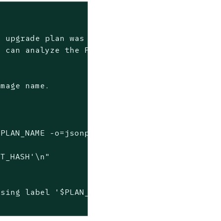
n upgrade plan was not applied.
u can analyze the Plan status and the related
s
Image name.
PLAN_NAME -o=jsonpath='{.status.latestHash}')
T_HASH'\n"

sing label '$PLAN_LABEL':\n"
