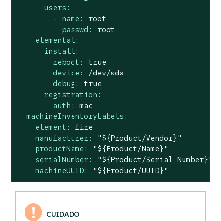
users:
-
name:
root
passwd:
root
elemental:
install:
reboot:
true
device:
/dev/sda
debug:
true
registration:
auth:
mac
machineInventoryLabels:
element:
fire
manufacturer:
"${Product/Vendor}"
productName:
"${Product/Name}"
serialNumber:
"${Product/Serial Number}"
machineUUID:
"${Product/UUID}"