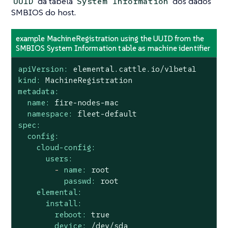
da tabela
dos dados
UUID
System Information
SMBIOS do host.
example MachineRegistration using the UUID from the
SMBIOS System Information table as machine identifier
apiVersion:
elemental.cattle.io/v1beta1
kind:
MachineRegistration
metadata:
name:
fire-nodes-mac
namespace:
fleet-default
spec:
config:
cloud-config:
users:
-
name:
root
passwd:
root
elemental:
install:
reboot:
true
device:
/dev/sda