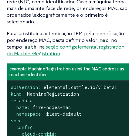
rede (NIC) como identificador. Caso a máquina tenha
mais de uma interface de rede, os endereços MAC são
ordenados lexicograficamente e o primeiro é
selecionado.
Para substituir a autenticação TPM pela identificação
por endereço MAC, basta definir o valor
no
mac
campo
na
seção config:elemental:registration
auth
do MachineRegistration
.
example MachineRegistration using the MAC address as
machine identifier
apiVersion:
elemental.cattle.io/v1beta1
kind:
MachineRegistration
metadata:
name:
fire-nodes-mac
namespace:
fleet-default
spec:
config:
cloud-config: