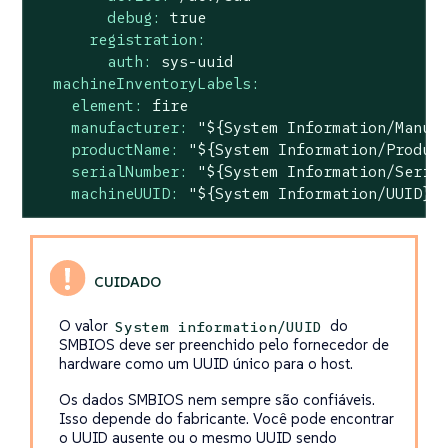
debug:
true
registration:
auth:
sys-uuid
machineInventoryLabels:
element:
fire
manufacturer:
"${System Information/Manuf
productName:
"${System Information/Produc
serialNumber:
"${System Information/Seria
machineUUID:
"${System Information/UUID}"
O valor
do
System information/UUID
SMBIOS deve ser preenchido pelo fornecedor de
hardware como um UUID único para o host.
Os dados SMBIOS nem sempre são confiáveis.
Isso depende do fabricante. Você pode encontrar
o UUID ausente ou o mesmo UUID sendo