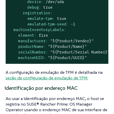
device:
/dev/sda
debug:
true
registration:
emulate-tpm:
true
emulated-tpm-seed:
-1
machineInventoryLabels:
element:
fire
manufacturer:
"${Product/Vendor}"
productName:
"${Product/Name}"
serialNumber:
"${Product/Serial Number}"
machineUUID:
"${Product/UUID}"
A configuração de emulação de TPM é detalhada na
seção de configuração de emulação de TPM
.
identificação por endereço MAC
Ao usar a identificação por endereço MAC, o host se
registra no SUSE® Rancher Prime: OS Manager
Operator usando o endereço MAC de sua interface de