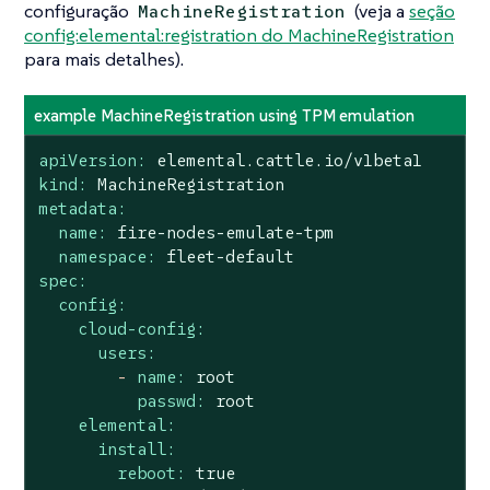
configuração
(veja a
seção
MachineRegistration
config:elemental:registration do MachineRegistration
para mais detalhes).
example MachineRegistration using TPM emulation
apiVersion:
elemental.cattle.io/v1beta1
kind:
MachineRegistration
metadata:
name:
fire-nodes-emulate-tpm
namespace:
fleet-default
spec:
config:
cloud-config:
users:
-
name:
root
passwd:
root
elemental:
install:
reboot:
true