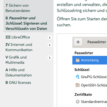
erstellen und verwalten, d
7
Sichern von
Schlüsselring sichern und
Benutzerdaten
8
Passwörter und
Öffnen Sie zum Starten d
Schlüssel
: Signieren und
suchen.
Verschlüsseln von Daten
III
LibreOffice
IV
Internet und
Kommunikation
V
Grafik und
Multimedia
A
Hilfe und
Dokumentation
B
GNU licenses