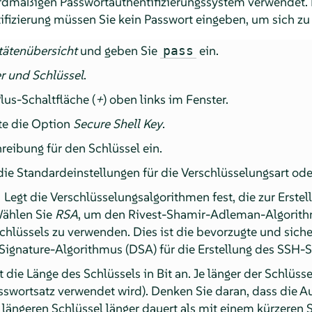
ardmäßigen Passwortauthentifizierungssystem verwendet.
ifizierung müssen Sie kein Passwort eingeben, um sich zu 
tätenübersicht
und geben Sie
ein.
pass
r und Schlüssel
.
lus-Schaltfläche (
+
) oben links im Fenster.
ste die Option
Secure Shell Key
.
reibung für den Schlüssel ein.
die Standardeinstellungen für die Verschlüsselungsart ode
.
Legt die Verschlüsselungsalgorithmen fest, die zur Erstel
Wählen Sie
RSA
, um den Rivest-Shamir-Adleman-Algorithm
chlüssels zu verwenden. Dies ist die bevorzugte und sich
 Signature-Algorithmus (DSA) für die Erstellung des SSH-
 die Länge des Schlüssels in Bit an. Je länger der Schlüssel
asswortsatz verwendet wird). Denken Sie daran, dass die A
längeren Schlüssel länger dauert als mit einem kürzeren