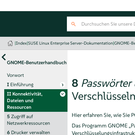
|
Index
|
SUSE Linux Enterprise Server-Dokumentation
|
GNOME-Be
GNOME-Benutzerhandbuch
Vorwort
8
Passwörter 
I
Einführung
Verschlüssel
II
Konnektivität,
Dateien und
Ressourcen
Hier erfahren Sie, wie Sie
5
Zugriff auf
Netzwerkressourcen
Das Programm GNOME „Pass
6
Drucker verwalten
Verschlüsselungsinfrastru