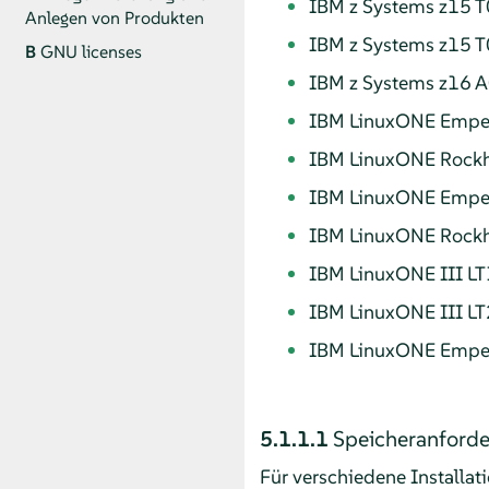
IBM z Systems z15 T
Anlegen von Produkten
IBM z Systems z15 T
B
GNU licenses
IBM z Systems z16 
IBM LinuxONE Emper
IBM LinuxONE Rockh
IBM LinuxONE Emper
IBM LinuxONE Rockh
IBM LinuxONE III LT
IBM LinuxONE III LT
IBM LinuxONE Emper
5.1.1.1
Speicheranford
Für verschiedene Installat