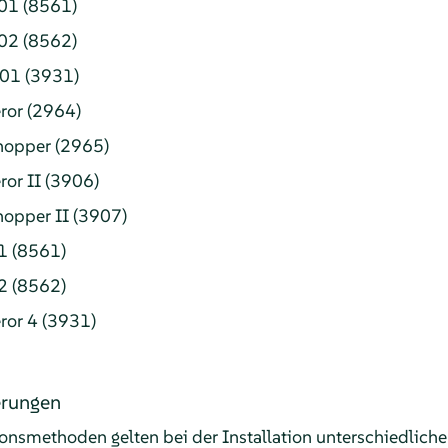
01 (8561)
02 (8562)
A01 (3931)
or (2964)
opper (2965)
or II (3906)
opper II (3907)
1 (8561)
2 (8562)
or 4 (3931)
erungen
ionsmethoden gelten bei der Installation unterschiedlich