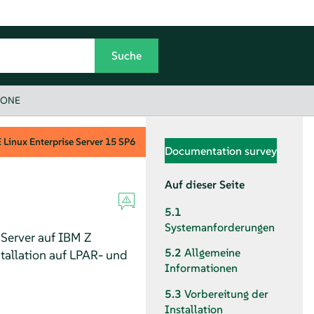
uxONE
Linux Enterprise Server
15 SP6
Documentation survey
Auf dieser Seite
5.1
Systemanforderungen
 Server
auf IBM Z
5.2
Allgemeine
stallation auf LPAR- und
Informationen
5.3
Vorbereitung der
Installation