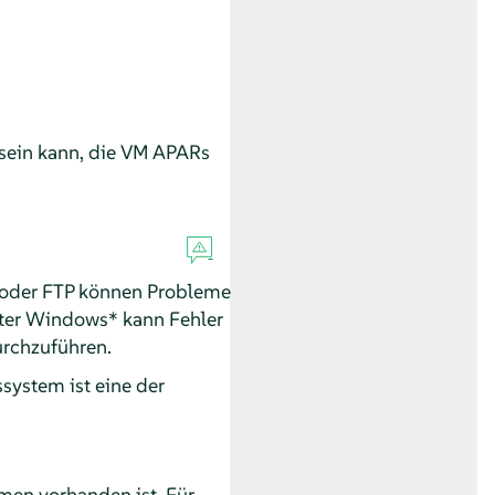
 sein kann, die VM APARs
 oder FTP können Probleme
nter Windows* kann Fehler
urchzuführen.
ssystem ist eine der
men vorhanden ist. Für