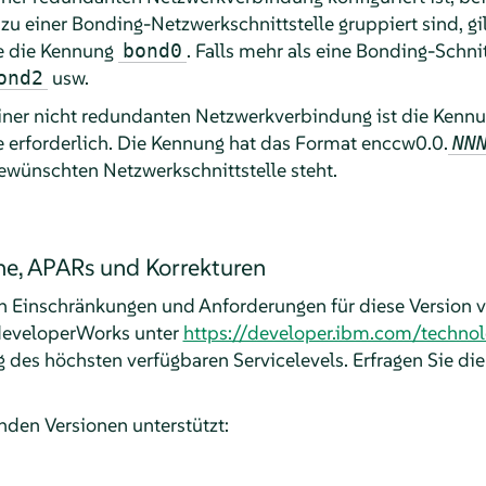
u einer Bonding-Netzwerkschnittstelle gruppiert sind, gil
le die Kennung
. Falls mehr als eine Bonding-Schnit
bond0
usw.
ond2
einer nicht redundanten Netzwerkverbindung ist die Kennu
e erforderlich. Die Kennung hat das Format enccw0.0.
NN
wünschten Netzwerkschnittstelle steht.
e, APARs und Korrekturen
 Einschränkungen und Anforderungen für diese Version v
 developerWorks unter
https://developer.ibm.com/technol
des höchsten verfügbaren Servicelevels. Erfragen Sie d
den Versionen unterstützt: