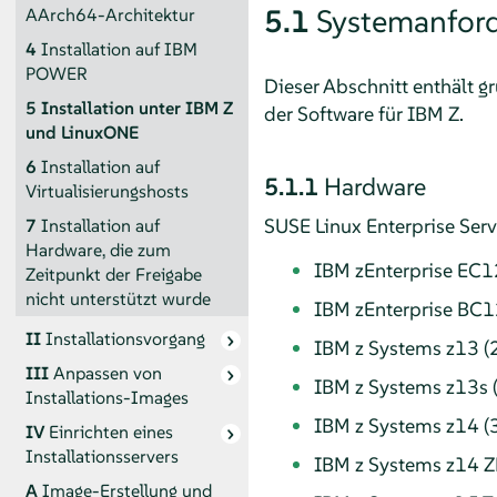
5.1
Systemanfor
AArch64-Architektur
4
Installation auf IBM
POWER
Dieser Abschnitt enthält
5
Installation unter IBM Z
der Software für IBM Z.
und LinuxONE
6
Installation auf
5.1.1
Hardware
Virtualisierungshosts
SUSE Linux Enterprise Serv
7
Installation auf
Hardware, die zum
IBM zEnterprise EC1
Zeitpunkt der Freigabe
nicht unterstützt wurde
IBM zEnterprise BC1
II
Installationsvorgang
IBM z Systems z13 (
III
Anpassen von
IBM z Systems z13s 
Installations-Images
IBM z Systems z14 (
IV
Einrichten eines
Installationsservers
IBM z Systems z14 Z
A
Image-Erstellung und