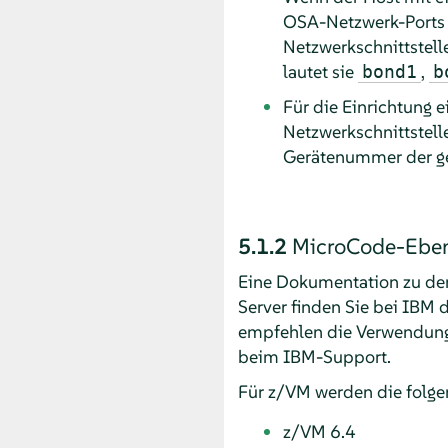
OSA-Netzwerk-Ports z
Netzwerkschnittstel
lautet sie
,
bond1
b
Für die Einrichtung 
Netzwerkschnittstell
Gerätenummer der ge
5.1.2
MicroCode-Eben
Eine Dokumentation zu den
Server finden Sie bei IBM
empfehlen die Verwendung 
beim IBM-Support.
Für z/VM werden die folgen
z/VM 6.4