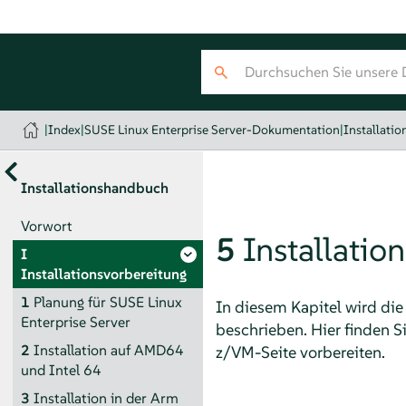
|
Index
|
SUSE Linux Enterprise Server-Dokumentation
|
Installati
Installationshandbuch
Vorwort
5
Installatio
I
Installationsvorbereitung
1
Planung für
SUSE Linux
In diesem Kapitel wird die
Enterprise Server
beschrieben. Hier finden Si
2
Installation auf AMD64
z/VM-Seite vorbereiten.
und Intel 64
3
Installation in der Arm