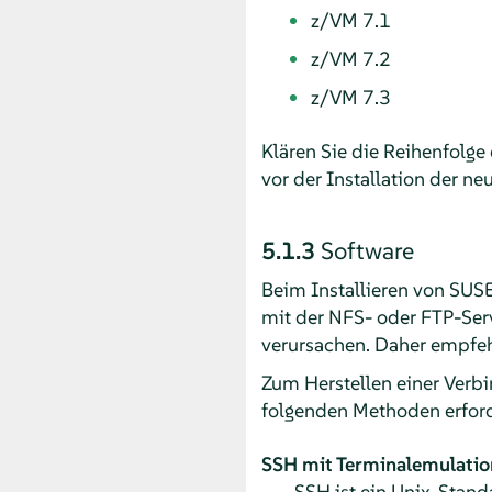
z/VM 7.1
z/VM 7.2
z/VM 7.3
Klären Sie die Reihenfolge
vor der Installation der n
5.1.3
Software
Beim Installieren von
SUSE
mit der NFS- oder FTP-Ser
verursachen. Daher empfehl
Zum Herstellen einer Ver
folgenden Methoden erford
SSH mit Terminalemulatio
SSH ist ein Unix-Stand