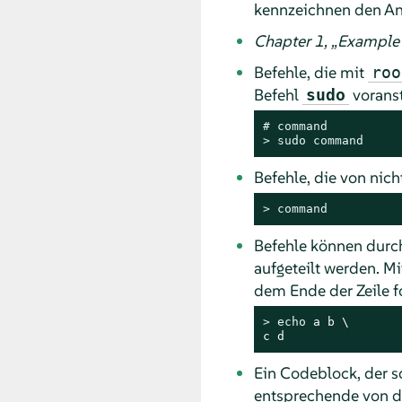
kennzeichnen den An
Chapter 1,
„
Example 
Befehle, die mit
roo
Befehl
voranst
sudo
# 
command
> 
sudo
command
Befehle, die von nich
> 
command
Befehle können durch
aufgeteilt werden. Mi
dem Ende der Zeile fo
> 
echo
 a b \

c d
Ein Codeblock, der s
entsprechende von d