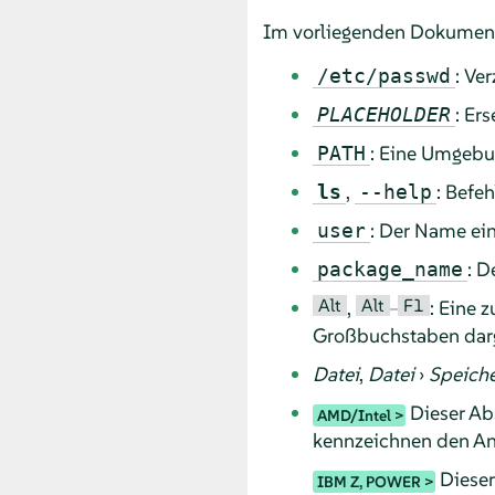
Im vorliegenden Dokument
: Ve
/etc/passwd
: Er
PLACEHOLDER
: Eine Umgebu
PATH
,
: Befe
ls
--help
: Der Name ei
user
: D
package_name
Alt
Alt
F1
,
–
: Eine 
Großbuchstaben darg
Datei
,
Datei
›
Speiche
Dieser Abs
AMD/Intel
kennzeichnen den An
Dieser 
IBM Z, POWER