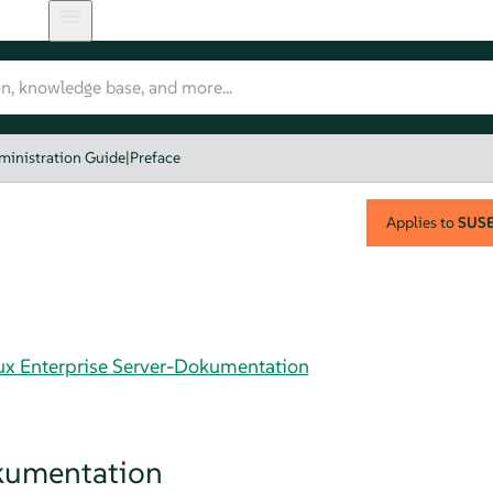
ministration Guide
|
Preface
Applies to
SUSE 
nux Enterprise Server-Dokumentation
kumentation