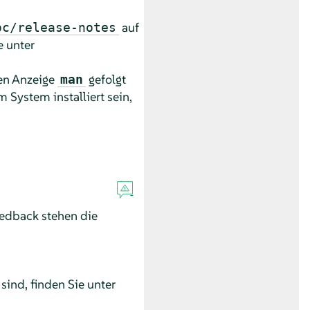
auf
oc/release-notes
e unter
en Anzeige
gefolgt
man
m System installiert sein,
eedback stehen die
ind, finden Sie unter