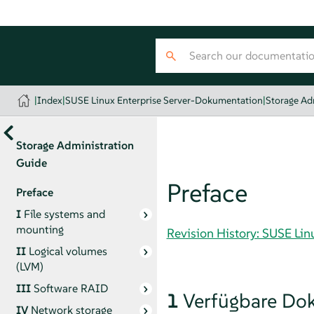
|
Index
|
SUSE Linux Enterprise Server-Dokumentation
|
Storage Ad
Storage Administration
Guide
Preface
Preface
I
File systems and
mounting
Revision History: SUSE Li
II
Logical volumes
(LVM)
III
Software RAID
1
Verfügbare Do
IV
Network storage