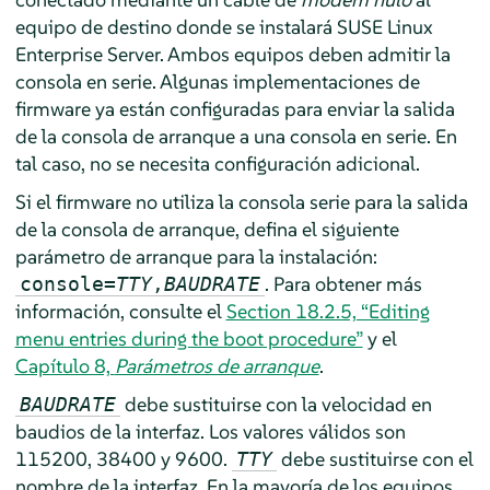
equipo de destino donde se instalará
SUSE Linux
Enterprise Server
. Ambos equipos deben admitir la
consola en serie. Algunas implementaciones de
firmware ya están configuradas para enviar la salida
de la consola de arranque a una consola en serie. En
tal caso, no se necesita configuración adicional.
Si el firmware no utiliza la consola serie para la salida
de la consola de arranque, defina el siguiente
parámetro de arranque para la instalación:
. Para obtener más
console=
TTY
,
BAUDRATE
información, consulte el
Section 18.2.5, “Editing
menu entries during the boot procedure”
y el
Capítulo 8,
Parámetros de arranque
.
debe sustituirse con la velocidad en
BAUDRATE
baudios de la interfaz. Los valores válidos son
115200, 38400 y 9600.
debe sustituirse con el
TTY
nombre de la interfaz. En la mayoría de los equipos,