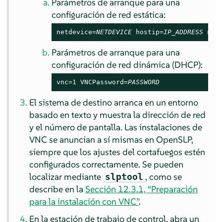
Parámetros de arranque para una
configuración de red estática:
netdevice=
NETDEVICE
 hostip=
IP_ADDRESS
 net
Parámetros de arranque para una
configuración de red dinámica (DHCP):
vnc=1 VNCPassword=
PASSWORD
El sistema de destino arranca en un entorno
basado en texto y muestra la dirección de red
y el número de pantalla. Las instalaciones de
VNC se anuncian a sí mismas en OpenSLP,
siempre que los ajustes del cortafuegos estén
configurados correctamente. Se pueden
localizar mediante
, como se
slptool
describe en la
Sección 12.3.1, “Preparación
para la instalación con VNC”
.
En la estación de trabajo de control, abra un