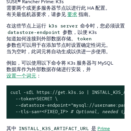
SUSE® Rancher Prime: K3s
需要两个或更多服务器节点以进行此 HA 配置。
有关最低机器要求，请参见
要求
指南。
在这些节点上运行
命令时，您必须设置
k3s server
参数，以便 K3s
datastore-endpoint
知道如何连接到外部数据存储。
token
参数也可以用于在添加节点时设置确定性词元。
当为空时，此词元将自动生成以供进一步使用。
例如，可以使用以下命令将 K3s 服务器与 MySQL
数据库作为外部数据存储进行安装，并
设置一个词元
：
curl -sfL https://get.k3s.io | INSTALL_K3S_ART
  --token=SECRET \

  --datastore-endpoint=
"mysql://username:pass
  --tls-san=<FIXED_IP> 
# Optional, needed if 
其中
是
Prime
INSTALL_K3S_ARTIFACT_URL