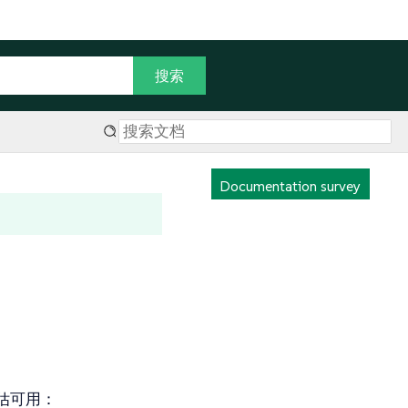
Documentation survey
估可用：