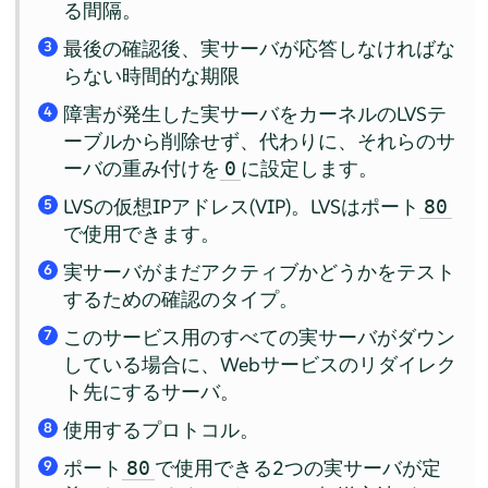
る間隔。
最後の確認後、実サーバが応答しなければな
3
らない時間的な期限
障害が発生した実サーバをカーネルのLVSテ
4
ーブルから削除せず、代わりに、それらのサ
ーバの重み付けを
に設定します。
0
LVSの仮想IPアドレス(VIP)。LVSはポート
80
5
で使用できます。
実サーバがまだアクティブかどうかをテスト
6
するための確認のタイプ。
このサービス用のすべての実サーバがダウン
7
している場合に、Webサービスのリダイレク
ト先にするサーバ。
使用するプロトコル。
8
ポート
で使用できる2つの実サーバが定
80
9