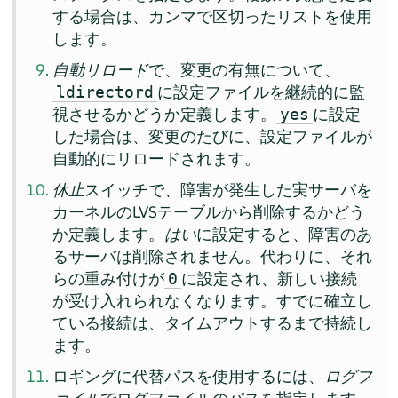
する場合は、カンマで区切ったリストを使用
します。
自動リロード
で、変更の有無について、
に設定ファイルを継続的に監
ldirectord
視させるかどうか定義します。
に設定
yes
した場合は、変更のたびに、設定ファイルが
自動的にリロードされます。
休止
スイッチで、障害が発生した実サーバを
カーネルのLVSテーブルから削除するかどう
か定義します。
はい
に設定すると、障害のあ
るサーバは削除されません。代わりに、それ
らの重み付けが
に設定され、新しい接続
0
が受け入れられなくなります。すでに確立し
ている接続は、タイムアウトするまで持続し
ます。
ロギングに代替パスを使用するには、
ログフ