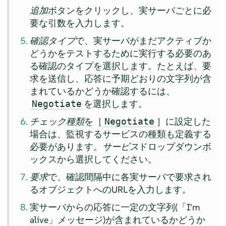
追加
ボタンをクリックし、実サーバごとに必
要な引数を入力します。
確認タイプ
で、実サーバがまだアクティブか
どうかをテストするために実行する必要のあ
る確認のタイプを選択します。たとえば、要
求を送信し、応答に予期どおりの文字列が含
まれているかどうか確認するには、
を選択します。
Negotiate
チェック種類
を［
］に設定した
Negotiate
場合は、監視するサービスの種類も定義する
必要があります。
サービス
ドロップダウンボ
ックスから選択してください。
要求
で、確認間隔中に各実サーバで要求され
るオブジェクトへのURLを入力します。
実サーバからの応答に一定の文字列(
「
I'm
alive
」
メッセージ)が含まれているかどうか