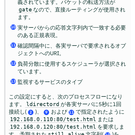
義されています。パケットの転送方法が
なので、直接ルーティングが使用され
gate
ます。
実サーバからの応答文字列内で一致する必要
10
のある正規表現。
確認間隔中に、各実サーバで要求されるオブ
11
ジェクトへのURI。
負荷分散に使用するスケジューラが選択され
12
ています。
監視するサービスのタイプ
13
この設定にすると、次のプロセスフローになり
ます。
が各実サーバに5秒に1回
ldirectord
接続し(
)、
および
で指定されたように
2
9
11
または
192.168.0.110:80/test.html
を要求しま
192.168.0.120:80/test.html
す。予期された
文字列(
)を、
still alive