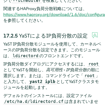
ジで
を検索してください。
--scheduler
関連するHAProxy負荷分散戦略については、
https://www.haproxy.org/download/1.6/doc/configurat
を参照してください。
17.2.5
YaSTによるIP負荷分散の設定
YaST IP負荷分散モジュールを使用して、カーネルベ
ースのIP負荷分散を設定できます。このモジュール
は、
のフロントエンドです。
ldirectord
IP負荷分散ダイアログにアクセスするには、
root
としてYaSTを開始し、
高可用性
›
IP負荷分散
の順に
選択します。または、コマンドラインで「
」
root
と入力して、
としてYaSTクラスタモ
yast2 iplb
ジュールを起動します。
デフォルトのインストールには、設定ファイル
は含まれていませ
/etc/ha.d/ldirectord.cf