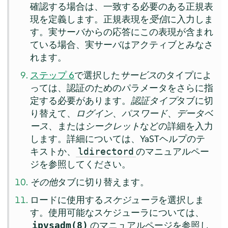
確認する場合は、一致する必要のある正規表
現を定義します。正規表現を
受信
に入力しま
す。実サーバからの応答にこの表現が含まれ
ている場合、実サーバはアクティブとみなさ
れます。
ステップ 6
で選択した
サービス
のタイプによ
っては、認証のためのパラメータをさらに指
定する必要があります。
認証タイプ
タブに切
り替えて、
ログイン
、
パスワード
、
データベ
ース
、または
シークレット
などの詳細を入力
します。詳細については、YaSTヘルプのテ
キストか、
のマニュアルペー
ldirectord
ジを参照してください。
その他
タブに切り替えます。
ロードに使用する
スケジューラ
を選択しま
す。使用可能なスケジューラについては、
のマニュアルページを参照し
ipvsadm(8)