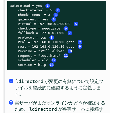
autoreload = yes 
1
    checkinterval = 5 
2
    checktimeout = 3 
3
    quiescent = yes 
4
    virtual = 192.168.0.200:80 
5
    checktype = negotiate 
6
    fallback = 127.0.0.1:80 
7
    protocol = tcp 
8
    real = 192.168.0.110:80 gate 
9
    real = 192.168.0.120:80 gate 
9
    receive = "still alive" 
10
    request = "test.html" 
11
    scheduler = wlc 
12
    service = http 
13
が変更の有無について設定フ
ldirectord
1
ァイルを継続的に確認するように定義しま
す。
実サーバがまだオンラインかどうか確認する
2
ため、
が各実サーバに接続す
ldirectord