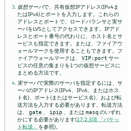
仮想サーバ
で、共有仮想IPアドレス(IPv4ま
たはIPv6)とポートを入力します。これらの
アドレスとポートで、ロードバランサと実サ
ーバをLVSとしてアクセスできます。IPアド
レスとポート番号の代わりに、ホスト名とサ
ービスも指定できます。または、ファイアウ
ォールマークを使用することもできます。フ
ァイアウォールマークは、
サー
VIP:port
ビスの任意の集まりを1つの仮想サービスに
まとめる方法です。
実サーバ
で実際のサーバを指定するには、サ
ーバのIPアドレス(IPv4、IPv6、またはホス
ト名)、ポート(またはサービス名)、および転
送方法を入力する必要があります。転送方法
は、
、
、または
のいずれ
gate
ipip
masq
かにする必要があります(
17.2.3項 「パケッ
ト転送」
を参照)。