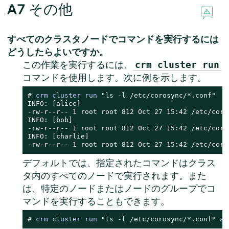
A7
その他
すべてのクラスタノードでコマンドを実行するには
どうしたらよいですか。
この作業を実行するには、
crm cluster run
コマンドを使用します。次に例を示します。
# 
crm cluster run 
"ls -l /etc/corosync/*.conf"
INFO: [alice]

-rw-r--r-- 1 root root 812 Oct 27 15:42 /etc/coros
INFO: [bob]

-rw-r--r-- 1 root root 812 Oct 27 15:42 /etc/coros
INFO: [charlie]

-rw-r--r-- 1 root root 812 Oct 27 15:42 /etc/coro
デフォルトでは、指定されたコマンドはクラス
タ内のすべてのノードで実行されます。また
は、特定のノードまたはノードのグループでコ
マンドを実行することもできます。
# 
crm cluster run 
"ls -l /etc/corosync/*.conf"
 al