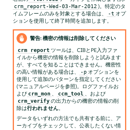
)。特定のタ
crm_report-Wed-03-Mar-2012
イムフレームのみを対象とする場合は、
オプ
-t
ションを使用して終了時間を追加します。
警告: 機密の情報は削除してください
ツールは、CIBとPE入力ファ
crm report
イルから機密の情報を削除しようと試みます
が、すべてを知ることはできません。機密性
の高い情報がある場合は、
オプションを
-p
使用して追加のパターンを指定してください
(マニュアルページを参照)。ログファイルお
よび
、
、および
crm_mon
ccm_tool
の出力からの機密の情報の削
crm_verify
除は
行われません
。
データをいずれの方法でも共有する前に、ア
ーカイブをチェックして、公表したくない情