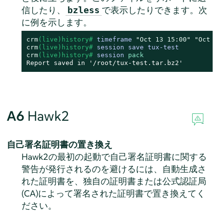
信したり、
で表示したりできます。次
bzless
に例を示します。
crm
(live)history# 
timeframe 
"Oct 13 15:00"
"Oct 1
crm
(live)history# 
session save tux-test
crm
(live)history# 
session 
pack
Report saved in '/root/tux-test.tar.bz2'
A6
Hawk2
自己署名証明書の置き換え
Hawk2の最初の起動で自己署名証明書に関する
警告が発行されるのを避けるには、自動生成さ
れた証明書を、独自の証明書または公式認証局
(CA)によって署名された証明書で置き換えてく
ださい。