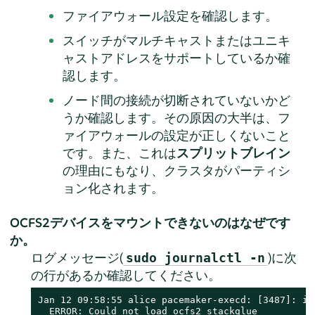
ファイアウォール設定を確認します。
スイッチがマルチキャストまたはユニキ
ャストアドレスをサポートしているか確
認します。
ノード間の接続が切断されていないかど
うか確認します。その原因の大半は、フ
ァイアウォールの設定が正しくないこと
です。また、これは
スプリットブレイン
の理由にもなり、クラスタがパーティシ
ョン化されます。
OCFS2デバイスをマウントできないのはなぜです
か。
ログメッセージ(
)に次
sudo journalctl -n
の行があるか確認してください。
Jan 12 09:58:55 alice pacemaker-execd: [3487]: inf
  ERROR: Could not load ocfs2_stackglue
