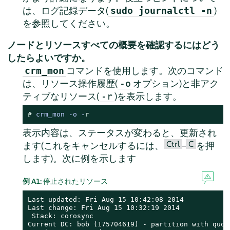
は、ログ記録データ(
)
sudo journalctl -n
を参照してください。
ノードとリソースすべての概要を確認するにはどう
したらよいですか。
コマンドを使用します。次のコマンド
crm_mon
は、リソース操作履歴(
オプション)と非アク
-o
ティブなリソース(
)を表示します。
-r
# 
crm_mon -o -
r
表示内容は、ステータスが変わると、更新され
Ctrl
C
ます(これをキャンセルするには、
–
を押
します)。次に例を示します
例 A1:
停止されたリソース
Last updated: Fri Aug 15 10:42:08 2014

Last change: Fri Aug 15 10:32:19 2014

 Stack: corosync

Current DC: bob (175704619) - partition with quoru