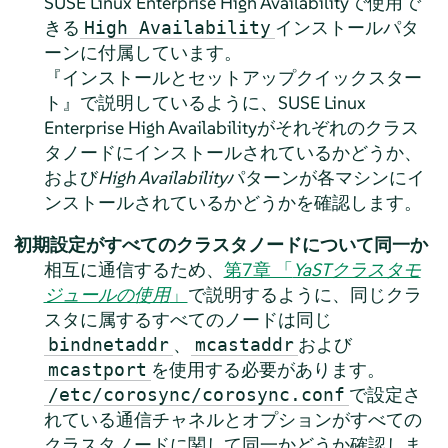
SUSE Linux Enterprise High Availabilityで使用で
きる
インストールパタ
High Availability
ーンに付属しています。
『インストールとセットアップクイックスター
ト』で説明しているように、SUSE Linux
Enterprise High Availabilityがそれぞれのクラス
タノードにインストールされているかどうか、
および
High Availability
パターンが各マシンにイ
ンストールされているかどうかを確認します。
初期設定がすべてのクラスタノードについて同一か
相互に通信するため、
第7章 「
YaSTクラスタモ
ジュールの使用
」
で説明するように、同じクラ
スタに属するすべてのノードは同じ
、
および
bindnetaddr
mcastaddr
を使用する必要があります。
mcastport
で設定さ
/etc/corosync/corosync.conf
れている通信チャネルとオプションがすべての
クラスタノードに関して同一かどうか確認しま