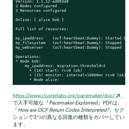
Version: 1.1.12-ad083a8

2 Nodes configured

3 Resources configured

Online: [ alice bob ]

Full list of resources:

my_ipaddress    (ocf:heartbeat:Dummy): Started bob
my_filesystem   (ocf:heartbeat:Dummy): Stopped

my_webserver    (ocf:heartbeat:Dummy): Stopped

Operations:

* Node bob:

    my_ipaddress: migration-threshold=3

      + (14) start: rc=0 (ok)

      + (15) monitor: interval=10000ms rc=0 (ok)

      * Node alice:
https://www.clusterlabs.org/pacemaker/doc/
で入手可能な『
Pacemaker Explained
』PDFは、
「
How are OCF Return Codes Interpreted?
」セク
ションで3つの異なる回復の種類をカバーしてい
ます。