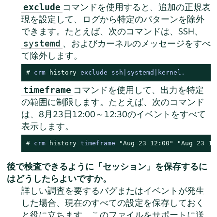
コマンドを使用すると、追加の正規表
exclude
現を設定して、ログから特定のパターンを除外
できます。たとえば、次のコマンドは、SSH、
、およびカーネルのメッセージをすべ
systemd
て除外します。
# 
crm 
history
 exclude ssh|systemd|kernel.
コマンドを使用して、出力を特定
timeframe
の範囲に制限します。たとえば、次のコマンド
は、8月23日12:00～12:30のイベントをすべて
表示します。
# 
crm 
history
 timeframe 
"Aug 23 12:00"
"Aug 23 12
後で検査できるように
「
セッション
」
を保存するに
はどうしたらよいですか。
詳しい調査を要するバグまたはイベントが発生
した場合、現在のすべての設定を保存しておく
と役に立ちます。このファイルをサポートに送