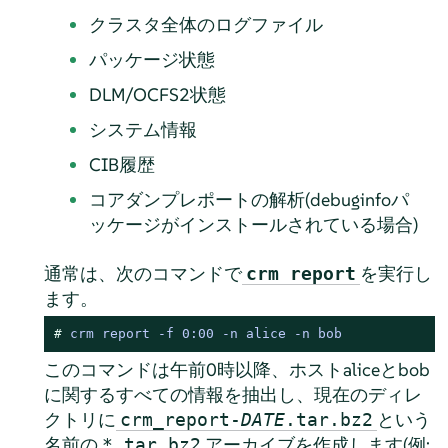
クラスタ全体のログファイル
パッケージ状態
DLM/OCFS2状態
システム情報
CIB履歴
コアダンプレポートの解析(debuginfoパ
ッケージがインストールされている場合)
通常は、次のコマンドで
を実行し
crm report
ます。
# 
crm report -f 0:00 -n alice -n bob
このコマンドは午前0時以降、ホストaliceとbob
に関するすべての情報を抽出し、現在のディレ
クトリに
という
crm_report-
DATE
.tar.bz2
名前の
アーカイブを作成します(例:
*.tar.bz2