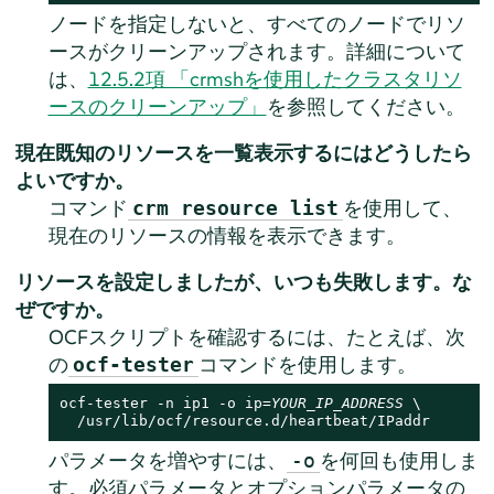
ノードを指定しないと、すべてのノードでリソ
ースがクリーンアップされます。詳細について
は、
12.5.2項 「crmshを使用したクラスタリソ
ースのクリーンアップ」
を参照してください。
現在既知のリソースを一覧表示するにはどうしたら
よいですか。
コマンド
を使用して、
crm resource list
現在のリソースの情報を表示できます。
リソースを設定しましたが、いつも失敗します。な
ぜですか。
OCFスクリプトを確認するには、たとえば、次
の
コマンドを使用します。
ocf-tester
ocf-tester -n ip1 -o ip=
YOUR_IP_ADDRESS
 \

  /usr/lib/ocf/resource.d/heartbeat/IPaddr
パラメータを増やすには、
を何回も使用しま
-o
す。必須パラメータとオプションパラメータの