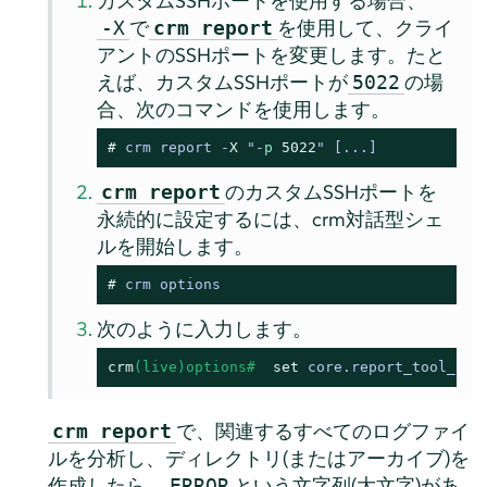
カスタムSSHポートを使用する場合、
で
を使用して、クライ
-X
crm report
アントのSSHポートを変更します。たと
えば、カスタムSSHポートが
の場
5022
合、次のコマンドを使用します。
# 
crm report -
X
 "-
p
5022
" 
[...]
のカスタムSSHポートを
crm report
永続的に設定するには、crm対話型シェ
ルを開始します。
# 
crm options
次のように入力します。
crm
(live)options# 
set
 core.report_tool_opt
で、関連するすべてのログファイ
crm report
ルを分析し、ディレクトリ(またはアーカイブ)を
作成したら、
という文字列(大文字)があ
ERROR