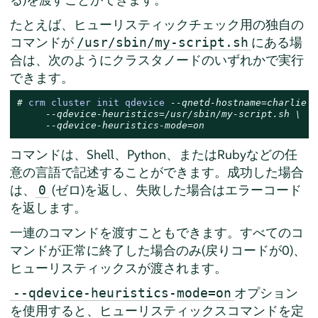
たとえば、ヒューリスティックチェック用の独自の
コマンドが
にある場
/usr/sbin/my-script.sh
合は、次のようにクラスタノードのいずれかで実行
できます。
# 
crm cluster init qdevice 
--qnetd-hostname=charlie \
--qdevice-heuristics=/usr/sbin/my-script.sh \
--qdevice-heuristics-mode=on
コマンドは、Shell、Python、またはRubyなどの任
意の言語で記述することができます。成功した場合
は、
(ゼロ)を返し、失敗した場合はエラーコード
0
を返します。
一連のコマンドを渡すこともできます。すべてのコ
マンドが正常に終了した場合のみ(戻りコードが0)、
ヒューリスティックスが渡されます。
オプション
--qdevice-heuristics-mode=on
を使用すると、ヒューリスティックスコマンドを定