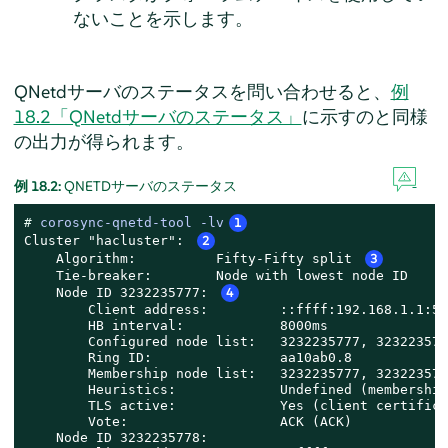
ないことを示します。
QNetdサーバのステータスを問い合わせると、
例
18.2「QNetdサーバのステータス」
に示すのと同様
の出力が得られます。
例 18.2:
QNETDサーバのステータス
# 
corosync-qnetd-tool -lv
1
Cluster "hacluster": 
2
    Algorithm:          Fifty-Fifty split 
3
    Tie-breaker:        Node with lowest node ID

    Node ID 3232235777: 
4
        Client address:         ::ffff:192.168.1.1:547
        HB interval:            8000ms

        Configured node list:   3232235777, 3232235778
        Ring ID:                aa10ab0.8

        Membership node list:   3232235777, 3232235778
        Heuristics:             Undefined (membership
        TLS active:             Yes (client certifica
        Vote:                   ACK (ACK)

    Node ID 3232235778:
