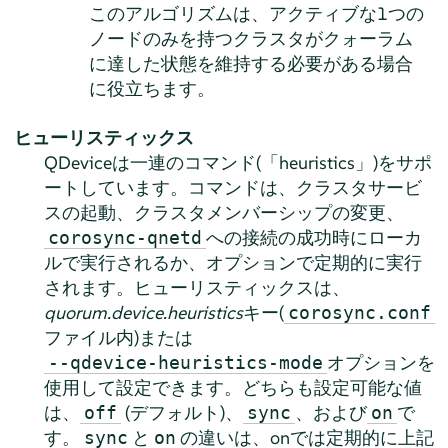
このアルゴリズムは、アクティブな1つの
ノードのみを持つクラスタがクォーラム
に達した状態を維持する必要がある場合
に役立ちます。
ヒューリスティックス
QDeviceは一連のコマンド(
「
heuristics
」
)をサポ
ートしています。コマンドは、クラスタサービ
スの起動、クラスタメンバーシップの変更、
への接続の成功時にローカ
corosync-qnetd
ルで実行されるか、オプションで定期的に実行
されます。ヒューリスティックスは、
quorum.device.heuristics
キー(
corosync.conf
ファイル内)または
オプションを
--qdevice-heuristics-mode
使用して設定できます。どちらも設定可能な値
は、
(デフォルト)、
、および
で
off
sync
on
す。
と
の違いは、onでは定期的に上記
sync
on