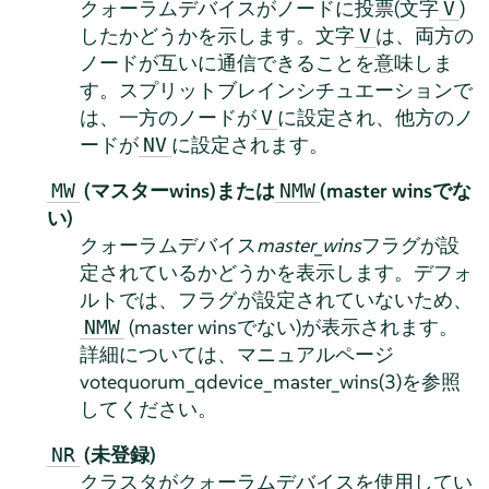
クォーラムデバイスがノードに投票(文字
)
V
したかどうかを示します。文字
は、両方の
V
ノードが互いに通信できることを意味しま
す。スプリットブレインシチュエーションで
は、一方のノードが
に設定され、他方のノ
V
ードが
に設定されます。
NV
(マスターwins)または
(master winsでな
MW
NMW
い)
クォーラムデバイス
master_wins
フラグが設
定されているかどうかを表示します。デフォ
ルトでは、フラグが設定されていないため、
(master winsでない)が表示されます。
NMW
詳細については、マニュアルページ
votequorum_qdevice_master_wins(3)を参照
してください。
(未登録)
NR
クラスタがクォーラムデバイスを使用してい