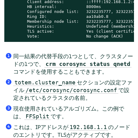
        Client address:         ::ffff:192.168.1.2:430
        HB interval:            8000ms

        Configured node list:   3232235777, 3232235778
        Ring ID:                aa10ab0.8

        Membership node list:   3232235777, 3232235778
        Heuristics:             Undefined (membership
        TLS active:             Yes (client certifica
        Vote:                   No change (ACK)
同一結果の代替手段の1つとして、クラスタノー
1
ドの1つで、
crm corosync status qnetd
コマンドを使用することもできます。
セクションの設定ファ
totem.cluster_name
2
イル
で設
/etc/corosync/corosync.conf
定されているクラスタの名前。
現在使用されているアルゴリズム。この例で
3
は、
です。
FFSplit
これは、IPアドレスが
のノード
192.168.1.1
4
のエントリです。TLSがアクティブです。