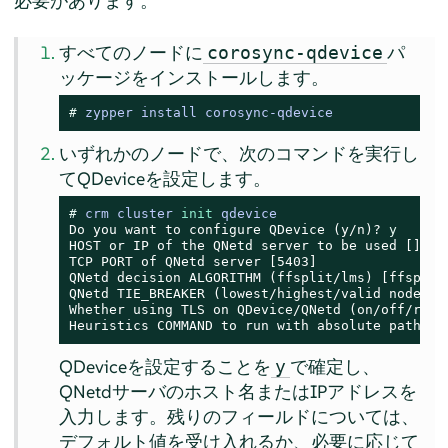
必要があります。
すべてのノードに
パ
corosync-qdevice
ッケージをインストールします。
# 
zypper install corosync-qdevice
いずれかのノードで、次のコマンドを実行し
てQDeviceを設定します。
# 
crm cluster 
init
 qdevice
Do you want to configure QDevice (y/n)? 
y
HOST or IP of the QNetd server to be used []
QNE
TCP PORT of QNetd server [5403]

QNetd decision ALGORITHM (ffsplit/lms) [ffsplit]
QNetd TIE_BREAKER (lowest/highest/valid node id)
Whether using TLS on QDevice/QNetd (on/off/requi
Heuristics COMMAND to run with absolute path; F
QDeviceを設定することを
で確定し、
y
QNetdサーバのホスト名またはIPアドレスを
入力します。残りのフィールドについては、
デフォルト値を受け入れるか、必要に応じて