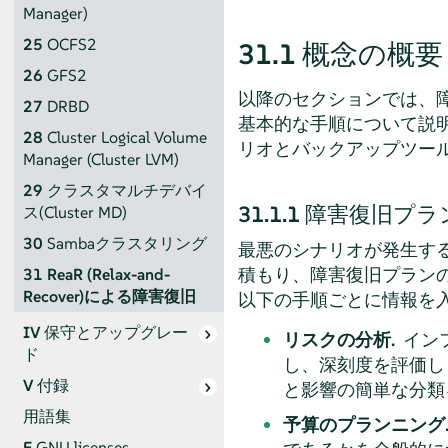
Manager)
25
OCFS2
31.1
概念の概要
26
GFS2
以降のセクションでは、障
27
DRBD
基本的な手順について説明
28
Cluster Logical Volume
リオとバックアップツー
Manager (Cluster LVM)
29
クラスタマルチデバイ
31.1.1
障害復旧プラ
ス(Cluster MD)
30
Sambaクラスタリング
最悪のシナリオが発生す
積もり、障害復旧プラン
31
ReaR (Relax-and-
Recover)による障害復旧
以下の手順ごとに情報を
IV
保守とアップグレー
リスクの分析.
イン
ド
し、深刻度を評価し
V
付録
と影響の簡単な分類
用語集
予算のプランニング
E
GNU licenses