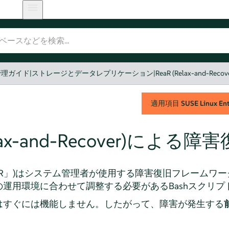
管理ガイド
|
ストレージとデータレプリケーション
|
ReaR (Relax-and-R
適用項目
SUSE Linux Ente
elax-and-Recover)による障
R
」
)はシステム管理者が使用する障害復旧フレームワーク
運用環境に合わせて調整する必要があるBashスクリプ
はすぐには機能しません。したがって、障害が発生する