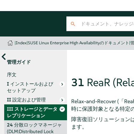
|
Index
|
SUSE Linux Enterprise High Availabilityのドキュメント
|
管理ガイド
序文
31
ReaR (R
I
インストールおよび
セットアップ
II
設定および管理
Relax-and-Recover (
「
Rea
時に保護対象となる特定の
III
ストレージとデータ
レプリケーション
障害復旧ソリューション
24
分散ロックマネージャ
ます。
(DLM:Distributed Lock