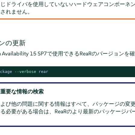
じドライバを使用していないハードウェアコンポーネント
なされません。
ョンの更新
ise High Availability 15 SP7で使用できるReaRの
ckage 
--verbose
 rear
の重要な情報の検索
および他の問題に関する情報はすべて、パッケージの変
る必要がある場合は、ReaRのより最新のパッケージバ