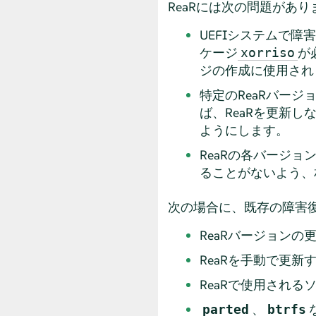
ReaRには次の問題があ
UEFIシステムで
ケージ
が
xorriso
ジの作成に使用され
特定のReaRバー
ば、ReaRを更新
ようにします。
ReaRの各バージ
ることがないよう、
次の場合に、既存の障害
ReaRバージョンの
ReaRを手動で更新
ReaRで使用される
、
parted
btrfs