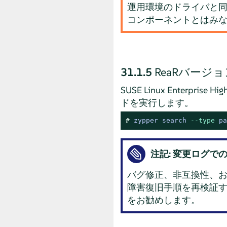
運用環境のドライバと同
コンポーネントとはみ
31.1.5
ReaRバージ
SUSE Linux Enterpr
ドを実行します。
# 
zypper search 
--type
 pa
注記: 変更ログで
バグ修正、非互換性、
障害復旧手順を再検証す
をお勧めします。