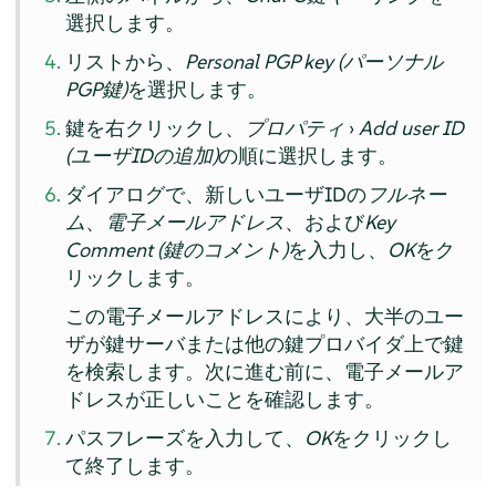
選択します。
リストから、
Personal PGP key (パーソナル
PGP鍵)
を選択します。
鍵を右クリックし、
プロパティ
›
Add user ID
(ユーザIDの追加)
の順に選択します。
ダイアログで、新しいユーザIDの
フルネー
ム
、
電子メールアドレス
、および
Key
Comment (鍵のコメント)
を入力し、
OK
をク
リックします。
この電子メールアドレスにより、大半のユー
ザが鍵サーバまたは他の鍵プロバイダ上で鍵
を検索します。次に進む前に、電子メールア
ドレスが正しいことを確認します。
パスフレーズを入力して、
OK
をクリックし
て終了します。