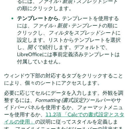
るには、
ファイル
›
新規
›
スプレッドシート
の順にクリックします。
テンプレートから.
テンプレートを使用する
には、
ファイル
›
新規
›
テンプレート
の順に
クリックし、
フィルタ
を
スプレッドシート
に
設定します。リストからテンプレートを選択
し、
開く
で続行します。デフォルトで、
LibreOfficeには事前定義済みテンプレートは
付属していません。
ウィンドウ下部の対応するタブをクリックすること
により、個々のシートにアクセスします。
必要に応じてセルにデータを入力します。外観を調
整するには、
Formatting (書式設定)
ツールバーやサ
イドバーパネルを使用するか、
フォーマット
メニュ
ーを使用するか、
11.2項 「Calcでの書式設定とスタ
イルの使用」
の説明に従ってスタイルを定義しま
す。
ファイル
メニューまたはツールバーの該当する