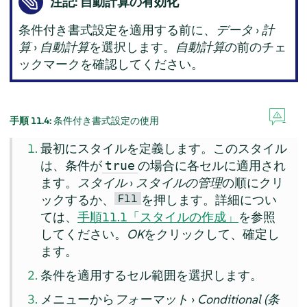
注記: 自動計算の有効化
条件付き書式設定を適用する前に、
データ
›
計
算
›
自動計算
を選択します。
自動計算
の前のチェ
ックマークを確認してください。
手順 11.4:
条件付き書式設定の使用
最初にスタイルを定義します。このスタイル
は、条件が
の場合に各セルに適用され
true
ます。
スタイル
›
スタイルの管理
の順にクリ
F11
ックするか、
を押します。詳細につい
ては、
手順11.1「スタイルの作成」
を参照
してください。
OK
をクリックして、確定し
ます。
条件を適用するセル範囲を選択します。
メニューから
フォーマット
›
Conditional (条