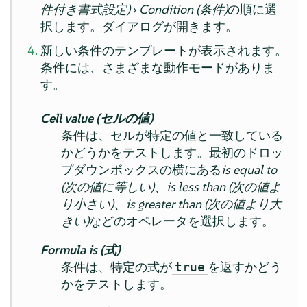
件付き書式設定)
›
Condition (条件)
の順に選
択します。ダイアログが開きます。
新しい条件のテンプレートが表示されます。
条件には、さまざまな動作モードがありま
す。
Cell value (セルの値)
条件は、セルが特定の値と一致している
かどうかをテストします。最初のドロッ
プダウンボックスの横にある
is equal to
(次の値に等しい)
、
is less than (次の値よ
り小さい)
、
is greater than (次の値より大
きい)
などのオペレータを選択します。
Formula is (式)
条件は、特定の式が
を返すかどう
true
かをテストします。