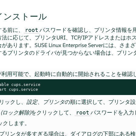
インストール
する前に、
パスワードを確認し、プリンタ情報を
root
法に応じて、プリンタURI、TCP/IPアドレスまたは
合があります。
SUSE Linux Enterprise Server
には、さまざ
するプリンタのドライバが見つからない場合は、プリンタ
スが利用可能で、起動時に自動的に開始されることを確認
art cups.service
リックし、
設定
、
プリンタ
の順に選択して、プリンタ設
k (ロック解除)
をクリックして、
パスワードを入力
root
ックします。
プリンタが多すぎる場合は、ダイアログの下部にある検