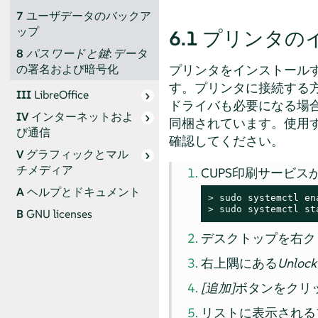
7
ユーザデータのバックア
ップ
6.1
プリンタの
8
パスワードと鍵
: データ
プリンタをインストール
の署名および暗号化
す。プリンタに接続する方
III
LibreOffice
ドライバも必要になる場
IV
インターネットおよ
同梱されています。使用
び通信
確認してください。
V
グラフィックとマル
チメディア
CUPS印刷サービ
A
ヘルプとドキュメント
> 
sudo
> 
sudo
 systemctl st
B
GNU licenses
デスクトップを右ク
右上隅にある
Unloc
[追加]
ボタンをクリ
リストに表示される