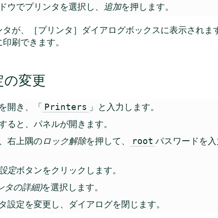
ドウでプリンタを選択し、
追加
を押します。
ンタが、［プリンタ］ダイアログボックスに表示されま
に印刷できます。
定の変更
を開き、「
」と入力します。
Printers
すると、パネルが開きます。
、右上隅の
ロック解除
を押して、
パスワードを入
root
設定
ボタンをクリックします。
(プリンタの詳細)
を選択します。
タ設定を変更し、ダイアログを閉じます。