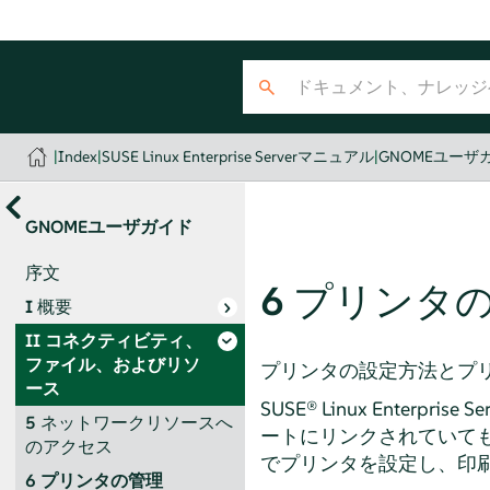
|
Index
|
SUSE Linux Enterprise Serverマニュアル
|
GNOMEユーザ
GNOMEユーザガイド
序文
6
プリンタ
I
概要
II
コネクティビティ、
ファイル、およびリソ
プリンタの設定方法とプ
ース
SUSE® Linux Enterprise Se
5
ネットワークリソースへ
ートにリンクされていて
のアクセス
でプリンタを設定し、印
6
プリンタの管理