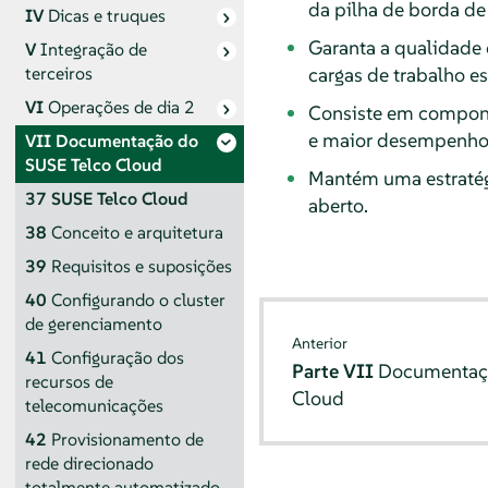
da pilha de borda de
IV
Dicas e truques
Garanta a qualidade 
V
Integração de
cargas de trabalho es
terceiros
VI
Operações de dia 2
Consiste em compone
e maior desempenho 
VII
Documentação do
SUSE Telco Cloud
Mantém uma estratég
37
SUSE Telco Cloud
aberto.
38
Conceito e arquitetura
39
Requisitos e suposições
40
Configurando o cluster
de gerenciamento
Anterior
41
Configuração dos
Parte VII
Documentaçã
recursos de
Cloud
telecomunicações
42
Provisionamento de
rede direcionado
totalmente automatizado