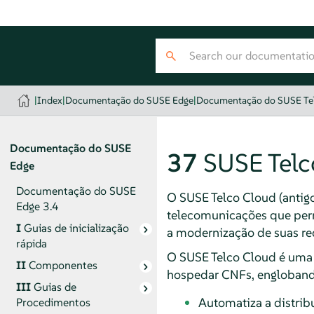
|
Index
|
Documentação do SUSE Edge
|
Documentação do SUSE Te
Documentação do SUSE
37
SUSE Telc
Edge
Documentação do SUSE
O SUSE Telco Cloud (antig
Edge 3.4
telecomunicações que per
I
Guias de inicialização
a modernização de suas re
rápida
O SUSE Telco Cloud é uma 
II
Componentes
hospedar CNFs, englobando
III
Guias de
Automatiza a distrib
Procedimentos