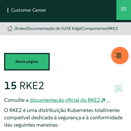
|
Index
|
Documentação do SUSE Edge
|
Componentes
|
RKE2
Nesta página
15
RKE2
Consulte a
documentação oficial do RKE2
.
O RKE2 é uma distribuição Kubernetes totalmente
compatível dedicada à segurança e à conformidade
das seguintes maneiras: