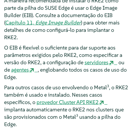
A maneira recomendada de instalar o RKE2 como
parte da pilha do SUSE Edge é usar o Edge Image
Builder (EIB). Consulte a documentação do EIB
(
Capítulo 11,
Edge Image Builder
) para obter mais
detalhes de como configurá-lo para implantar o
RKE2.
O EIB é flexível o suficiente para dar suporte aos
parâmetros exigidos pelo RKE2, como especificar a
versão do RKE2, a configuração de
servidores
ou
de
agentes
, englobando todos os casos de uso do
Edge.
3
Para outros casos de uso envolvendo o Metal
, o RKE2
também é usado e instalado. Nesses casos
específicos, o
provedor Cluster API RKE2
implanta automaticamente o RKE2 nos clusters que
3
são provisionados com o Metal
usando a pilha do
Edge.