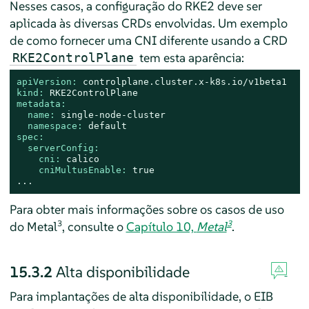
Nesses casos, a configuração do RKE2 deve ser
aplicada às diversas CRDs envolvidas. Um exemplo
de como fornecer uma CNI diferente usando a CRD
tem esta aparência:
RKE2ControlPlane
apiVersion:
controlplane.cluster.x-k8s.io/v1beta1
kind:
RKE2ControlPlane
metadata:
name:
single-node-cluster
namespace:
default
spec:
serverConfig:
cni:
calico
cniMultusEnable:
true
...
Para obter mais informações sobre os casos de uso
3
3
do Metal
, consulte o
Capítulo 10,
Metal
.
15.3.2
Alta disponibilidade
Para implantações de alta disponibilidade, o EIB