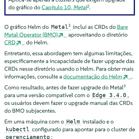
3
do gráfico do
Capítulo 10,
Metal
.
O gráfico Helm do
3
inclui as CRDs do
Bare
Metal
Metal Operator (BMO)
aproveitando o diretório
CRD
do Helm.
Entretanto, essa abordagem tem algumas limitações,
especificamente a incapacidade de fazer upgrade das
CRDs nesse diretório usando o Helm. Para obter mais
informações, consulte a
documentação do Helm
.
3
Como resultado, antes de fazer upgrade do Metal
para uma versão compatível com o
,
Edge 3.4.0
os usuários devem fazer o upgrade manual das CRDs
do BMO subjacentes.
Em uma máquina com o
instalado e o
Helm
configurado para apontar para o cluster de
kubectl
:
gerenciamento