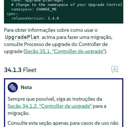
name:
upgrade-plan-mgmt
# Change to the namespace of your Upgrade Controlle
namespace:
CHANGE_ME
spec:
releaseVersion:
3.4
.0
Para obter informações sobre como usar o
acima para fazer uma migração,
UpgradePlan
consulte Processo de upgrade do Controller de
upgrade (
Seção 35.1, “Controller de upgrade”
).
34.1.3
Fleet
Nota
Sempre que possível, siga as instruções da
Seção 34.1.2, “Controller de upgrade”
para a
migração.
Consulte esta seção apenas para casos de uso não