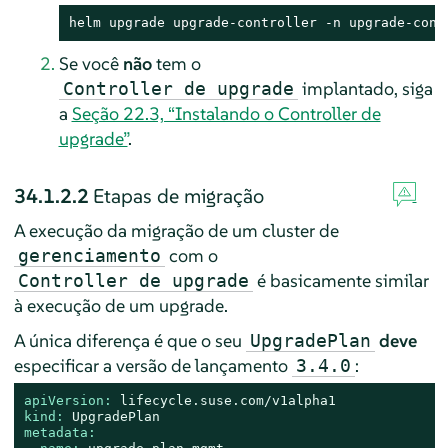
helm upgrade upgrade-controller -n upgrade-cont
Se você
não
tem o
implantado, siga
Controller de upgrade
a
Seção 22.3, “Instalando o Controller de
upgrade”
.
34.1.2.2
Etapas de migração
A execução da migração de um cluster de
com o
gerenciamento
é basicamente similar
Controller de upgrade
à execução de um upgrade.
A única diferença é que o seu
deve
UpgradePlan
especificar a versão de lançamento
:
3.4.0
apiVersion:
lifecycle.suse.com/v1alpha1
kind:
UpgradePlan
metadata: