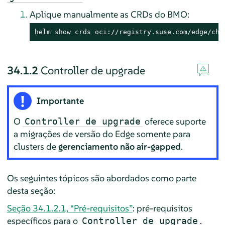
Aplique manualmente as CRDs do BMO:
helm show crds oci://registry.suse.com/edge/cha
34.1.2
Controller de upgrade
Importante
O
oferece suporte
Controller de upgrade
a migrações de versão do Edge somente para
clusters de
gerenciamento não air-gapped
.
Os seguintes tópicos são abordados como parte
desta seção:
Seção 34.1.2.1, “Pré-requisitos”
: pré-requisitos
específicos para o
.
Controller de upgrade