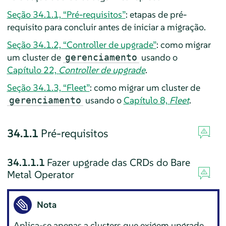
Seção 34.1.1, “Pré-requisitos”
: etapas de pré-
requisito para concluir antes de iniciar a migração.
Seção 34.1.2, “Controller de upgrade”
: como migrar
um cluster de
usando o
gerenciamento
Capítulo 22,
Controller de upgrade
.
Seção 34.1.3, “Fleet”
: como migrar um cluster de
usando o
Capítulo 8,
Fleet
.
gerenciamento
34.1.1
Pré-requisitos
34.1.1.1
Fazer upgrade das CRDs do Bare
Metal Operator
Nota
Aplica-se apenas a clusters que exigem upgrade