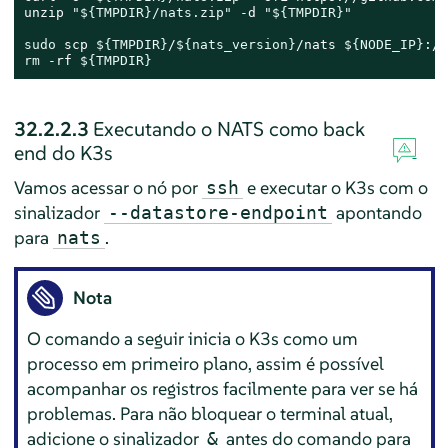
unzip 
"
${TMPDIR}
/nats.zip"
 -d 
"
${TMPDIR}
"
sudo
 scp 
${TMPDIR}
/
${nats_version}
/nats 
${NODE_IP}
rm
 -rf 
${TMPDIR}
32.2.2.3
Executando o NATS como back
end do K3s
Vamos acessar o nó por
e executar o K3s com o
ssh
sinalizador
apontando
--datastore-endpoint
para
.
nats
Nota
O comando a seguir inicia o K3s como um
processo em primeiro plano, assim é possível
acompanhar os registros facilmente para ver se há
problemas. Para não bloquear o terminal atual,
adicione o sinalizador
antes do comando para
&