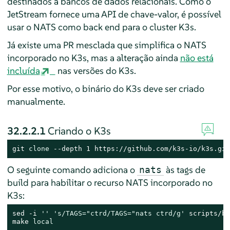
destinados a bancos de dados relacionais. Como o
JetStream fornece uma API de chave-valor, é possível
usar o NATS como back end para o cluster K3s.
Já existe uma PR mesclada que simplifica o NATS
incorporado no K3s, mas a alteração ainda
não está
incluída
nas versões do K3s.
Por esse motivo, o binário do K3s deve ser criado
manualmente.
32.2.2.1
Criando o K3s
git 
clone
 --depth 1 https://github.com/k3s-io/k3s.git
O seguinte comando adiciona o
às tags de
nats
build para habilitar o recurso NATS incorporado no
K3s:
sed -i 
''
's/TAGS="ctrd/TAGS="nats ctrd/g'
 scripts/bu
make 
local