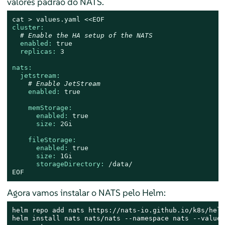
valores padrão do NATS.
cat
>
values.yaml
<<EOF
cluster:
# Enable the HA setup of the NATS
enabled:
true
replicas:
3
nats:
jetstream:
# Enable JetStream
enabled:
true
memStorage:
enabled:
true
size:
2Gi
fileStorage:
enabled:
true
size:
1Gi
storageDirectory:
/data/
EOF
Agora vamos instalar o NATS pelo Helm:
helm repo add nats https://nats-io.github.io/k8s/helm
helm install nats nats/nats --namespace nats --values