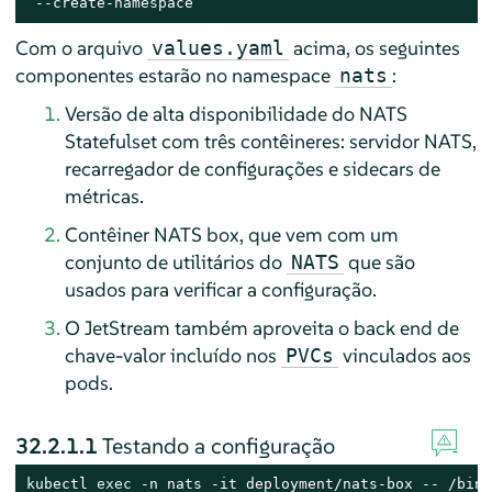
 --create-namespace
Com o arquivo
acima, os seguintes
values.yaml
componentes estarão no namespace
:
nats
Versão de alta disponibilidade do NATS
Statefulset com três contêineres: servidor NATS,
recarregador de configurações e sidecars de
métricas.
Contêiner NATS box, que vem com um
conjunto de utilitários do
que são
NATS
usados para verificar a configuração.
O JetStream também aproveita o back end de
chave-valor incluído nos
vinculados aos
PVCs
pods.
32.2.1.1
Testando a configuração
kubectl 
exec
 -n nats -it deployment/nats-box -- /bin/