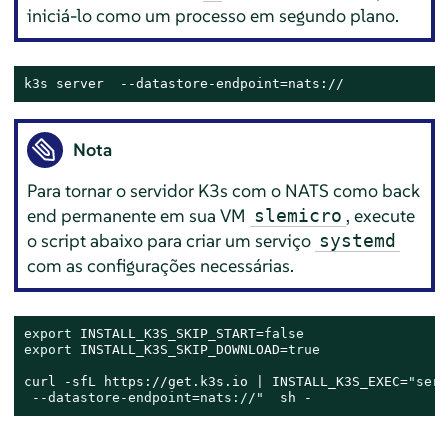
iniciá-lo como um processo em segundo plano.
k3s server  --datastore-endpoint=nats://
Nota
Para tornar o servidor K3s com o NATS como back
end permanente em sua VM
, execute
slemicro
o script abaixo para criar um serviço
systemd
com as configurações necessárias.
export
 INSTALL_K3S_SKIP_START=
false
export
 INSTALL_K3S_SKIP_DOWNLOAD=
true
curl -sfL https://get.k3s.io | INSTALL_K3S_EXEC=
"serv
 --datastore-endpoint=nats://"
  sh -