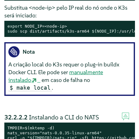
Substitua <node-ip> pelo IP real do nó onde o K3s
será iniciado:
export
sudo
 scp dist/artifacts/k3s-arm64 
${NODE_IP}
:/usr/loc
Nota
A criação local do K3s requer o plug-in buildx
Docker CLI. Ele pode ser
manualmente
instalado
em caso de falha no
.
$ make local
32.2.2.2
Instalando a CLI do NATS
TMPDIR=$(
mktemp
 -d)

nats_version=
"nats-0.0.35-linux-arm64"
curl -o 
"
${TMPDIR}
/nats.zip"
 -sfL https://github.com/