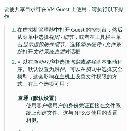
要使共享目录可在 VM Guest 上使用，请执行以下操
作：
在虚拟机管理器中打开 Guest 的控制台，然后
从菜单中选择
视图
›
细节
，或者在工具栏中单
击
显示虚拟硬件细节
。选择
添加硬件
›
文件系
统
打开
文件系统直通
对话框。
可以在
驱动程序
中选择
句柄
或
路径
基本驱动程
序。默认设置为
路径
。可以在
模式
中选择安全
模型，这会影响在主机上设置文件权限的方
式。有三个选项可用：
直通
（默认设置）
使用客户端用户的身份凭证直接在文件系
统上创建文件。这与 NFSv3 使用的设置
相似。