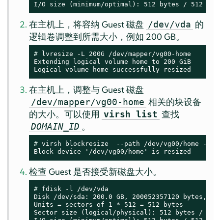
I/O size (minimum/optimal): 512 bytes / 512 byt
在主机上，将容纳 Guest 磁盘
的
/dev/vda
逻辑卷调整到所需大小，例如 200 GB。
# 
lvresize -L 200G /dev/mapper/vg00-home

Extending logical volume home to 200 GiB

Logical volume home successfully resized
在主机上，调整与 Guest 磁盘
相关的块设备
/dev/mapper/vg00-home
的大小。可以使用
查找
virsh list
。
DOMAIN_ID
# 
virsh blockresize  --path /dev/vg00/home --si
Block device '/dev/vg00/home' is resized
检查 Guest 是否接受新磁盘大小。
# 
fdisk -l /dev/vda

Disk /dev/sda: 200.0 GB, 200052357120 bytes, 390
Units = sectors of 1 * 512 = 512 bytes

Sector size (logical/physical): 512 bytes / 512 