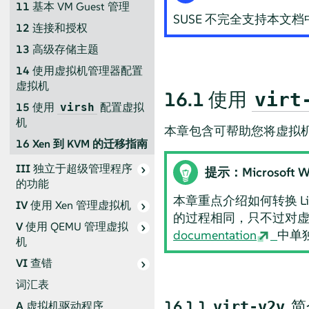
11
基本 VM Guest 管理
SUSE 不完全支持本
12
连接和授权
13
高级存储主题
14
使用虚拟机管理器配置
虚拟机
16.1
使用
virt
15
使用
配置虚拟
virsh
机
本章包含可帮助您将虚拟机
16
Xen 到 KVM 的迁移指南
III
独立于超级管理程序
提示：Microsoft W
的功能
本章重点介绍如何转换 Lin
IV
使用 Xen 管理虚拟机
的过程相同，只不过对虚拟
V
使用 QEMU 管理虚拟
documentation
中单独
机
VI
查错
词汇表
16.1.1
简
virt-v2v
A
虚拟机驱动程序