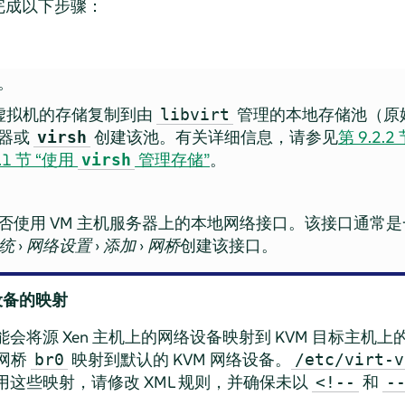
完成以下步骤：
。
虚拟机的存储复制到由
管理的本地存储池（原
libvirt
理器或
创建该池。有关详细信息，请参见
第 9.2
virsh
2.1 节 “使用
管理存储”
。
virsh
否使用 VM 主机服务器上的本地网络接口。该接口通常
统
›
网络设置
›
添加
›
网桥
创建该接口。
设备的映射
会将源 Xen 主机上的网络设备映射到 KVM 目标主机
 网桥
映射到默认的 KVM 网络设备。
br0
/etc/virt-v
这些映射，请修改 XML 规则，并确保未以
和
<!--
-