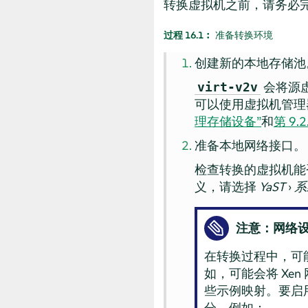
转换虚拟机之前，请务必
过程 16.1︰
准备转换环境
创建新的本地存储池
会将源
virt-v2v
可以使用虚拟机管
理存储设备”
和
第 9.
准备本地网络接口。
检查转换的虚拟机能
义，请选择
YaST
›
系
注意：网络
在转换过程中，可能
如，可能会将 Xen
些示例映射。要启用
分。例如：