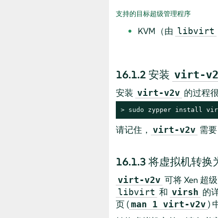
支持的目标超级管理程序
KVM（由
libvirt
16.1.2
安装
virt-v
安装
的过程很
virt-v2v
> 
sudo
 zypper install vir
请记住，
需
virt-v2v
16.1.3
将虚拟机转换
可将 Xen 
virt-v2v
和
的
libvirt
virsh
页 (
)
man 1 virt-v2v