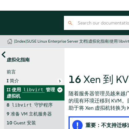
|
Index
|
SUSE Linux Enterprise Server 文档
|
虚拟化指南
|
使用 libv
虚拟化指南
前言
16
Xen 到 
I
简介
II
使用
管理
libvirt
随着服务器管理员越来越广
虚拟机
的现有环境迁移到 KVM。
8
守护程序
libvirt
助于将 Xen 虚拟机转换
9
准备 VM 主机服务器
10
Guest 安装
重要：不支持迁移