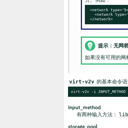
 <network type='br
   <network type='
 </network>
提示：无网
如果没有可用的网
的基本命令语
virt-v2v
virt-v2v -i 
INPUT_METHOD
 
input_method
有两种输入方法：
li
storage_pool