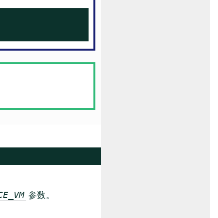
参数。
CE_VM