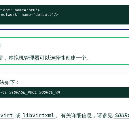
idge' name='br0'>

network' name='default'/>

桥
桥，虚拟机管理器可以选择性创建一个。
法如下：
-os 
STORAGE_POOL
SOURCE_VM
或
。有关详细信息，请参见
bvirt
libvirtxml
SOUR