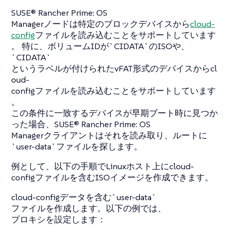
SUSE® Rancher Prime: OS
Managerノードは特定のブロックデバイスから
cloud-
config
ファイルを読み込むことをサポートしています
。 特に、ボリュームIDが`CIDATA`のISOや、
`CIDATA`
というラベルが付けられたvFAT形式のデバイスからcl
oud-
configファイルを読み込むことをサポートしています
。
この条件に一致するデバイスが早期ブート時に見つか
った場合、SUSE® Rancher Prime: OS
Managerクライアントはそれを読み取り、ルートに
`user-data`ファイルを探します。
例として、以下の手順でLinuxホスト上にcloud-
configファイルを含むISOイメージを作成できます。
cloud-configデータを含む`user-data`
ファイルを作成します。以下の例では、
プロキシを設定します：