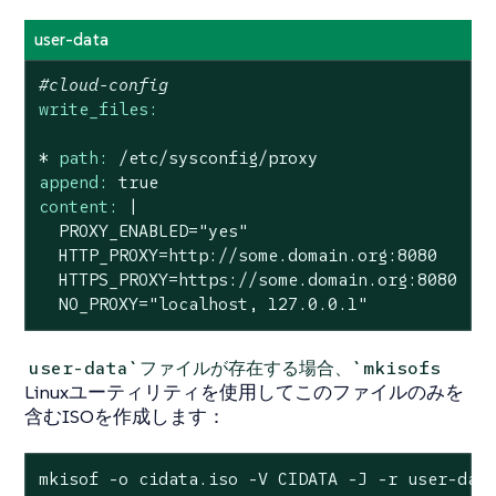
user-data
#cloud-config
write_files:
*
path:
/etc/sysconfig/proxy
append:
true
content:
|

  PROXY_ENABLED="yes"

  HTTP_PROXY=http://some.domain.org:8080

  HTTPS_PROXY=https://some.domain.org:8080

  NO_PROXY="localhost, 127.0.0.1"
user-data`ファイルが存在する場合、`mkisofs
Linuxユーティリティを使用してこのファイルのみを
含むISOを作成します：
mkisof -o cidata.iso -V CIDATA -J -r user-dat