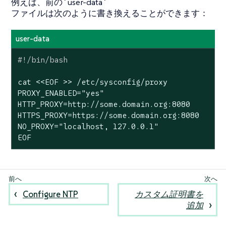
例えば、前の`user-data`
ファイルは次のように書き換えることができます：
user-data
cat <<EOF >> /etc/sysconfig/proxy

PROXY_ENABLED=
"yes"
HTTP_PROXY=http://some.domain.org:8080

HTTPS_PROXY=https://some.domain.org:8080

NO_PROXY=
"localhost, 127.0.0.1"
EOF
Configure NTP
カスタム証明書を
追加