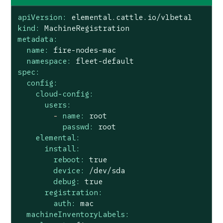
apiVersion:
elemental.cattle.io/v1beta1
kind:
MachineRegistration
metadata:
name:
fire-nodes-mac
namespace:
fleet-default
spec:
config:
cloud-config:
users:
-
name:
root
passwd:
root
elemental:
install:
reboot:
true
device:
/dev/sda
debug:
true
registration:
auth:
mac
machineInventoryLabels: