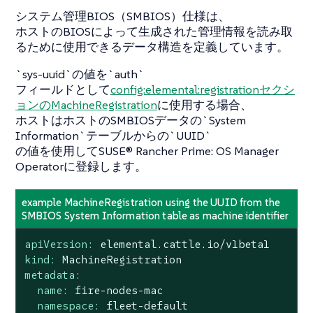
システム管理BIOS（SMBIOS）仕様は、
ホストのBIOSによって生成された管理情報を読み取
るために使用できるデータ構造を定義しています。
`sys-uuid`の値を`auth`
フィールドとして
config:elemental:registrationセクシ
ョンのMachineRegistration
に使用する場合、
ホストはホストのSMBIOSデータの`System
Information`テーブルからの`UUID`
の値を使用してSUSE® Rancher Prime: OS Manager
Operatorに登録します。
example MachineRegistration using the UUID from the
SMBIOS System Information table as machine identifier
apiVersion:
elemental.cattle.io/v1beta1
kind:
MachineRegistration
metadata:
name:
fire-nodes-mac
namespace:
fleet-default