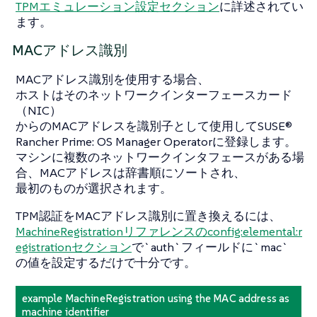
TPMエミュレーション設定セクション
に詳述されてい
ます。
MACアドレス識別
MACアドレス識別を使用する場合、
ホストはそのネットワークインターフェースカード
（NIC）
からのMACアドレスを識別子として使用してSUSE®
Rancher Prime: OS Manager Operatorに登録します。
マシンに複数のネットワークインタフェースがある場
合、MACアドレスは辞書順にソートされ、
最初のものが選択されます。
TPM認証をMACアドレス識別に置き換えるには、
MachineRegistrationリファレンスのconfig:elemental:r
egistrationセクション
で`auth`フィールドに`mac`
の値を設定するだけで十分です。
example MachineRegistration using the MAC address as
machine identifier