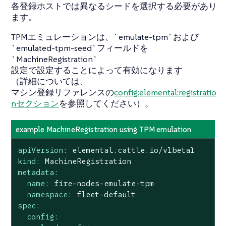
各登録ホストでは異なるシードを選択する必要があり
ます。
TPMエミュレーションは、`emulate-tpm`および
`emulated-tpm-seed`フィールドを
`MachineRegistration`
設定で設定することによって有効になります
（詳細については、
マシン登録リファレンスの
config:elemental:registratio
nセクション
を参照してください）。
example MachineRegistration using TPM emulation
apiVersion:
elemental.cattle.io/v1beta1
kind:
MachineRegistration
metadata:
name:
fire-nodes-emulate-tpm
namespace:
fleet-default
spec:
config: