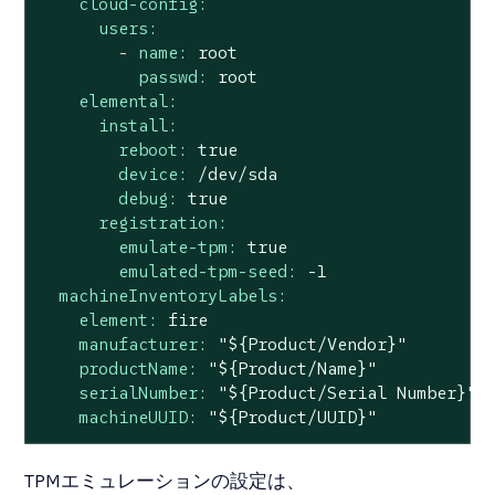
cloud-config:
users:
-
name:
root
passwd:
root
elemental:
install:
reboot:
true
device:
/dev/sda
debug:
true
registration:
emulate-tpm:
true
emulated-tpm-seed:
-1
machineInventoryLabels:
element:
fire
manufacturer:
"${Product/Vendor}"
productName:
"${Product/Name}"
serialNumber:
"${Product/Serial Number}"
machineUUID:
"${Product/UUID}"
TPMエミュレーションの設定は、