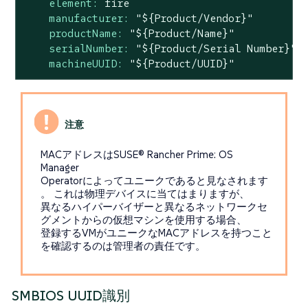
element:
fire
manufacturer:
"${Product/Vendor}"
productName:
"${Product/Name}"
serialNumber:
"${Product/Serial Number}"
machineUUID:
"${Product/UUID}"
MACアドレスはSUSE® Rancher Prime: OS
Manager
Operatorによってユニークであると見なされます
。 これは物理デバイスに当てはまりますが、
異なるハイパーバイザーと異なるネットワークセ
グメントからの仮想マシンを使用する場合、
登録するVMがユニークなMACアドレスを持つこと
を確認するのは管理者の責任です。
SMBIOS UUID識別