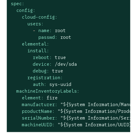
spec:
config:
cloud-config:
users:
-
name:
root
passwd:
root
elemental:
install:
reboot:
true
device:
/dev/sda
debug:
true
registration:
auth:
sys-uuid
machineInventoryLabels:
element:
fire
manufacturer:
"${System Information/Manuf
productName:
"${System Information/Produc
serialNumber:
"${System Information/Seria
machineUUID:
"${System Information/UUID}"