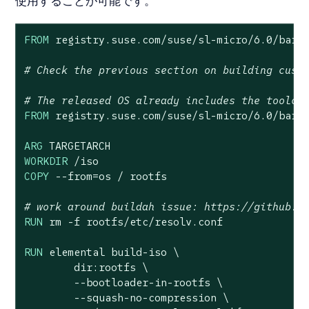
使用することが可能です。
FROM
 registry.suse.com/suse/sl-micro/
6.0
/barem
# Check the previous section on building cust
# The released OS already includes the toolch
FROM
 registry.suse.com/suse/sl-micro/
6.0
/barem
ARG
WORKDIR
 /iso
COPY
 --from=os / rootfs
# work around buildah issue: https://github.c
RUN
 rm -f rootfs/etc/resolv.conf
RUN
 elemental build-iso \

        dir:rootfs \

        --bootloader-in-rootfs \

        --squash-no-compression \
