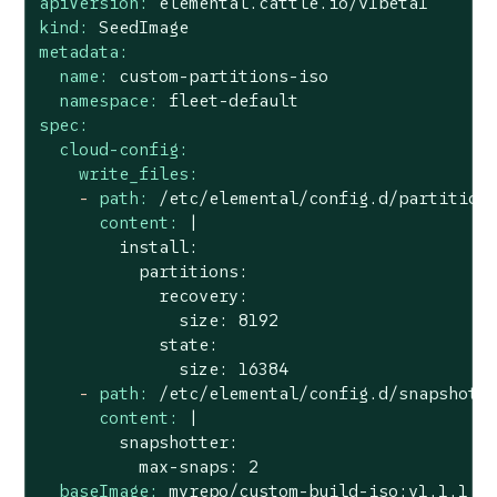
apiVersion:
elemental.cattle.io/v1beta1
kind:
SeedImage
metadata:
name:
custom-partitions-iso
namespace:
fleet-default
spec:
cloud-config:
write_files:
-
path:
/etc/elemental/config.d/partition
content:
|

        install:

          partitions:

            recovery:

              size: 8192

            state:

-
path:
/etc/elemental/config.d/snapshott
content:
|

        snapshotter:

baseImage:
myrepo/custom-build-iso:v1.1.1