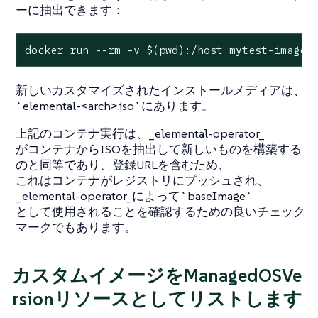
ーに抽出できます：
docker run --rm -v $(
pwd
):/host mytest-image 
新しいカスタマイズされたインストールメディアは、
`elemental-<arch>.iso`にあります。
上記のコンテナ実行は、_elemental-operator_
がコンテナからISOを抽出して新しいものを構築する
のと同等であり、登録URLを含むため、
これはコンテナがレジストリにプッシュされ、
_elemental-operator_によって`baseImage`
として使用されることを確認するための良いチェック
マークでもあります。
カスタムイメージをManagedOSVe
rsionリソースとしてリストします