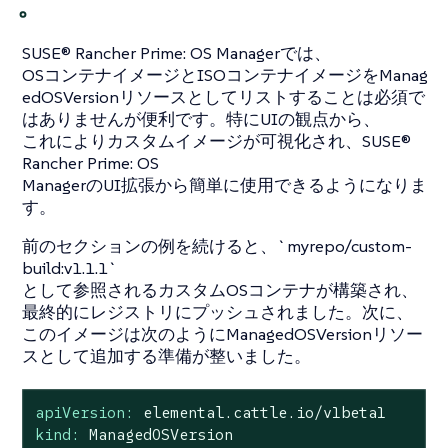
。
SUSE® Rancher Prime: OS Managerでは、
OSコンテナイメージとISOコンテナイメージをManag
edOSVersionリソースとしてリストすることは必須で
はありませんが便利です。特にUIの観点から、
これによりカスタムイメージが可視化され、SUSE®
Rancher Prime: OS
ManagerのUI拡張から簡単に使用できるようになりま
す。
前のセクションの例を続けると、`myrepo/custom-
build:v1.1.1`
として参照されるカスタムOSコンテナが構築され、
最終的にレジストリにプッシュされました。次に、
このイメージは次のようにManagedOSVersionリソー
スとして追加する準備が整いました。
apiVersion:
elemental.cattle.io/v1beta1
kind:
ManagedOSVersion