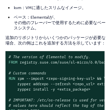
kvm：VMに適したスリムなイメージ。
ベース：Elementalが、
その他のフレーバーで使用するために必要なベー
スシステム。
追加のリポジトリからいくつかのパッケージが必要な
場合、次の例はこれを追加する方法を示しています：
# The version of Elemental to modify.
FROM
 registry.suse.com/suse/sl-micro/
6.0
/barem
# Custom commands
RUN
 rpm --import <repo-signing-key-url> && \

    zypper addrepo --refresh <repo_url> extra_
    zypper install -y <extra_package>
# IMPORTANT: /etc/os-release is used for vers
# values here should reflect the tag of the i