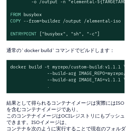
        -o /output -n 
"elemental-
${TARGETARCH
FROM
COPY
 --from=builder /output /elemental-iso
ENTRYPOINT
 [
"busybox"
, 
"sh"
, 
"-c"
]
通常の`docker build`コマンドでビルドします：
docker build -t myrepo/custom-build:v1.1.1 \

              --build-arg IMAGE_REPO=myrepo/cu
              --build-arg IMAGE_TAG=v1.1.1 \

              .
結果として得られるコンテナイメージは実際にはISO
を含むコンテナイメージであり、
このコンテナイメージはOCIレジストリにもプッシュ
できます。ISOイメージは、
コンテナを次のように実行することで現在のフォルダ