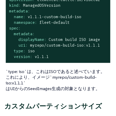
kind:
ManagedOSVersion
metadata:
name:
v1.1.1-custom-build-iso
namespace:
fleet-default
spec:
metadata:
displayName:
Custom
build
ISO
image
uri:
myrepo/custom-build-iso:v1.1.1
type:
iso
version:
v1.1.1
`type: iso`は、これはISOであると述べています。
これにより、イメージ`myrepo/custom-build-
iso:v1.1.1`
はUIからのSeedImages生成の対象となります。
カスタムパーティションサイズ