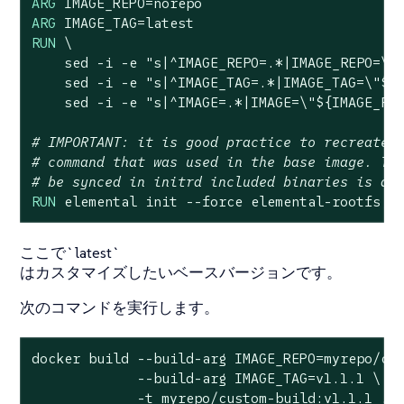
ARG
ARG
RUN
 \

    sed -i -e 
"s|^IMAGE_REPO=.*|IMAGE_REPO=\"
    sed -i -e 
"s|^IMAGE_TAG=.*|IMAGE_TAG=\"
${
    sed -i -e 
"s|^IMAGE=.*|IMAGE=\"
${IMAGE_RE
# IMPORTANT: it is good practice to recreate 
# command that was used in the base image. Th
# be synced in initrd included binaries is al
RUN
 elemental init --force elemental-rootfs,g
ここで`latest`
はカスタマイズしたいベースバージョンです。
次のコマンドを実行します。
docker build --build-arg IMAGE_REPO=myrepo/cus
             --build-arg IMAGE_TAG=v1.1.1 \

             -t myrepo/custom-build:v1.1.1 .
