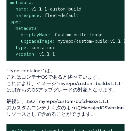
metadata:
name:
v1.1.1-custom-build
namespace:
fleet-default
spec:
metadata:
displayName:
Custom
build
image
upgradeImage:
myrepo/custom-build:v1.1.1
type:
container
version:
v1.1.1
`type: container`は、
これはコンテナOSであると述べています。
これにより、イメージ`myrepo/custom-build:v1.1.1`
はUIからのOSアップグレードの対象となります。
最後に、ISO `myrepo/custom-build-iso:v1.1.1`
のカスタムコンテナも次のようにManagedOSVersion
リソースとして含めることができます。
apiVersion:
elemental.cattle.io/v1beta1