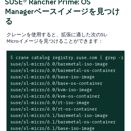
SUSE® Rancher Prime: OS
Managerベースイメージを見つけ
る
クレーンを使用すると、拡張に適した次のSL-
Microイメージを見つけることができます：
$
 crane catalog registry.suse.com | grep -i 
"
suse/sl-micro/6.0/baremetal-iso-image

suse/sl-micro/6.0/baremetal-os-container

suse/sl-micro/6.0/base-iso-image

suse/sl-micro/6.0/base-os-container

suse/sl-micro/6.0/kvm-iso-image

suse/sl-micro/6.0/kvm-os-container

suse/sl-micro/6.0/rt-iso-image

suse/sl-micro/6.0/rt-os-container

suse/sl-micro/6.1/baremetal-iso-image

suse/sl-micro/6.1/baremetal-os-container

suse/sl-micro/6.1/base-iso-image
