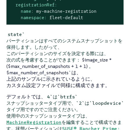
registrationRef:
name:
my-machine-registration
namespace:
fleet-default
state`
パーティションはすべてのシステムスナップショットを
保持します。したがって、
このパーティションのサイズを決定する際には、
$image_size *
次の式を考慮することができます：
($max_number_of_snapshots + 1 + 1)
。
$max_number_of_snapshots`は、
上記のサンプルに示されているように、
カスタム設定ファイルで同様に構成できます。
デフォルトでは、
4`は`btrfs`
スナップショッタータイプ用で、`2`は`loopdevice`
タイプ用ですのでご注意ください。
使用中のスナップショッタータイプは、
MachineRegistration
を編集することで構成できま
す。状態パーティションは
SUSE® Rancher Prime: