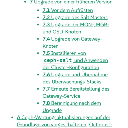
7
Upgrade von einer früheren Version
7.1
Vor dem Aufrüsten
7.2
Upgrade des Salt Masters
7.3
Upgrade der MON-, MGR-
und OSD-Knoten
7.4
Upgrade von Gateway-
Knoten
7.5
Installieren von
und Anwenden
ceph-salt
der Cluster-Konfiguration
7.6
Upgrade und Übernahme
des Überwachungs-Stacks
7.7
Erneute Bereitstellung des
Gateway-Service
7.8
Bereinigung nach dem
Upgrade
A
Ceph-Wartungsaktualisierungen auf der
Grundlage von vorgeschalteten „Octopus“-