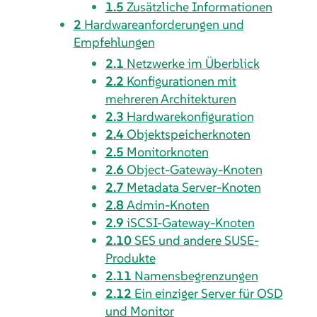
1.5
Zusätzliche Informationen
2
Hardwareanforderungen und
Empfehlungen
2.1
Netzwerke im Überblick
2.2
Konfigurationen mit
mehreren Architekturen
2.3
Hardwarekonfiguration
2.4
Objektspeicherknoten
2.5
Monitorknoten
2.6
Object-Gateway-Knoten
2.7
Metadata Server-Knoten
2.8
Admin-Knoten
2.9
iSCSI-Gateway-Knoten
2.10
SES und andere SUSE-
Produkte
2.11
Namensbegrenzungen
2.12
Ein einziger Server für OSD
und Monitor