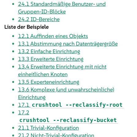
24.1
Standardmäßige Benutzer- und
Gruppen-ID-Blöcke
24.2
ID-Bereiche
Liste der Beispiele
12.1
Auffinden eines Objekts
13.1
Abstimmung nach Datenträgergröße
13.2
Einfache Einrichtung
13.3
Erweiterte Einrichtung
13.4
Erweiterte Einrichtung mit nicht
einheitlichen Knoten
13.5
Experteneinrichtung
13.6
Komplexe (und unwahrscheinliche)
Einrichtung
17.1
crushtool --reclassify-root
17.2
crushtool --reclassify-bucket
21.1
Trivial-Konfiguration
21.2
Nicht-Trivial-Konfiguration