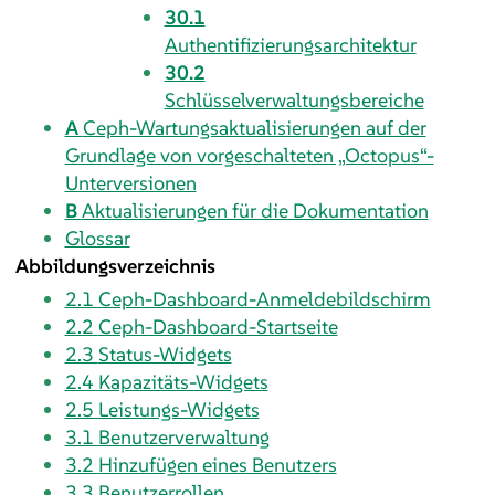
30.1
Authentifizierungsarchitektur
30.2
Schlüsselverwaltungsbereiche
A
Ceph-Wartungsaktualisierungen auf der
Grundlage von vorgeschalteten „Octopus“-
Unterversionen
B
Aktualisierungen für die Dokumentation
Glossar
Abbildungsverzeichnis
2.1
Ceph-Dashboard-Anmeldebildschirm
2.2
Ceph-Dashboard-Startseite
2.3
Status-Widgets
2.4
Kapazitäts-Widgets
2.5
Leistungs-Widgets
3.1
Benutzerverwaltung
3.2
Hinzufügen eines Benutzers
3.3
Benutzerrollen