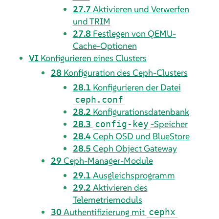
27.7
Aktivieren und Verwerfen
und TRIM
27.8
Festlegen von QEMU-
Cache-Optionen
VI
Konfigurieren eines Clusters
28
Konfiguration des Ceph-Clusters
28.1
Konfigurieren der Datei
ceph.conf
28.2
Konfigurationsdatenbank
28.3
-Speicher
config-key
28.4
Ceph OSD und BlueStore
28.5
Ceph Object Gateway
29
Ceph-Manager-Module
29.1
Ausgleichsprogramm
29.2
Aktivieren des
Telemetriemoduls
30
Authentifizierung mit
cephx