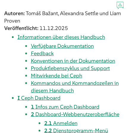
Autoren:
Tomáš
Bažant
,
Alexandra
Settle
und
Liam
Proven
Veröffentlicht:
11.12.2025
Informationen über dieses Handbuch
Verfügbare Dokumentation
Feedback
Konventionen in der Dokumentation
Produktlebenszyklus und Support
Mitwirkende bei Ceph
Kommandos und Kommandozeilen in
diesem Handbuch
I
Ceph Dashboard
1
Infos zum Ceph Dashboard
2
Dashboard-Webbenutzeroberfläche
2.1
Anmelden
2.2
Dienstprogramm-Menü