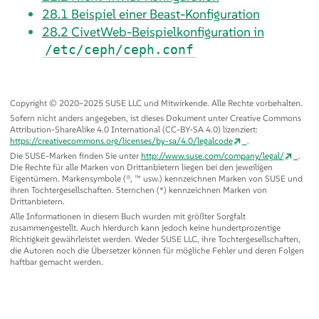
28.1
Beispiel einer Beast-Konfiguration
28.2
CivetWeb-Beispielkonfiguration in
/etc/ceph/ceph.conf
Copyright © 2020–2025 SUSE LLC und Mitwirkende. Alle Rechte vorbehalten.
Sofern nicht anders angegeben, ist dieses Dokument unter Creative Commons
Attribution-ShareAlike 4.0 International (CC-BY-SA 4.0) lizenziert:
https://creativecommons.org/licenses/by-sa/4.0/legalcode
.
Die SUSE-Marken finden Sie unter
http://www.suse.com/company/legal/
.
Die Rechte für alle Marken von Drittanbietern liegen bei den jeweiligen
Eigentümern. Markensymbole (®, ™ usw.) kennzeichnen Marken von SUSE und
ihren Tochtergesellschaften. Sternchen (*) kennzeichnen Marken von
Drittanbietern.
Alle Informationen in diesem Buch wurden mit größter Sorgfalt
zusammengestellt. Auch hierdurch kann jedoch keine hundertprozentige
Richtigkeit gewährleistet werden. Weder SUSE LLC, ihre Tochtergesellschaften,
die Autoren noch die Übersetzer können für mögliche Fehler und deren Folgen
haftbar gemacht werden.