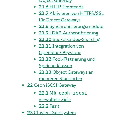
Object Gateway
21.6
HTTP-Frontends
21.7
Aktivieren von HTTPS/SSL
für Object Gateways
21.8
Synchronisierungsmodule
21.9
LDAP-Authentifizierung
21.10
Bucket-Index-Sharding
21.11
Integration von
OpenStack Keystone
21.12
Pool-Platzierung und
Speicherklassen
21.13
Object Gateways an
mehreren Standorten
22
Ceph iSCSI Gateway
22.1
Mit
ceph-iscsi
verwaltete Ziele
22.2
Fazit
23
Cluster-Dateisystem