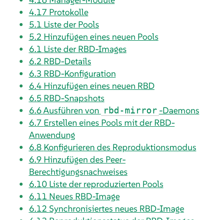
4.17
Protokolle
5.1
Liste der Pools
5.2
Hinzufügen eines neuen Pools
6.1
Liste der RBD-Images
6.2
RBD-Details
6.3
RBD-Konfiguration
6.4
Hinzufügen eines neuen RBD
6.5
RBD-Snapshots
6.6
Ausführen von
-Daemons
rbd-mirror
6.7
Erstellen eines Pools mit der RBD-
Anwendung
6.8
Konfigurieren des Reproduktionsmodus
6.9
Hinzufügen des Peer-
Berechtigungsnachweises
6.10
Liste der reproduzierten Pools
6.11
Neues RBD-Image
6.12
Synchronisiertes neues RBD-Image