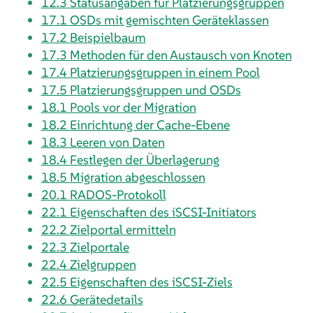
12.3
Statusangaben für Platzierungsgruppen
17.1
OSDs mit gemischten Geräteklassen
17.2
Beispielbaum
17.3
Methoden für den Austausch von Knoten
17.4
Platzierungsgruppen in einem Pool
17.5
Platzierungsgruppen und OSDs
18.1
Pools vor der Migration
18.2
Einrichtung der Cache-Ebene
18.3
Leeren von Daten
18.4
Festlegen der Überlagerung
18.5
Migration abgeschlossen
20.1
RADOS-Protokoll
22.1
Eigenschaften des iSCSI-Initiators
22.2
Zielportal ermitteln
22.3
Zielportale
22.4
Zielgruppen
22.5
Eigenschaften des iSCSI-Ziels
22.6
Gerätedetails