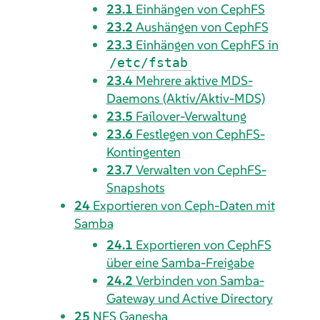
23.1
Einhängen von CephFS
23.2
Aushängen von CephFS
23.3
Einhängen von CephFS in
/etc/fstab
23.4
Mehrere aktive MDS-
Daemons (Aktiv/Aktiv-MDS)
23.5
Failover-Verwaltung
23.6
Festlegen von CephFS-
Kontingenten
23.7
Verwalten von CephFS-
Snapshots
24
Exportieren von Ceph-Daten mit
Samba
24.1
Exportieren von CephFS
über eine Samba-Freigabe
24.2
Verbinden von Samba-
Gateway und Active Directory
25
NFS Ganesha