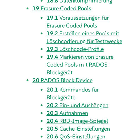
18.8
Datenkomprimierung
19
Erasure Coded Pools
19.1
Voraussetzungen für
Erasure Coded Pools
19.2
Erstellen eines Pools mit
Löschcodierung für Testzwecke
19.3
Löschcode-Profile
19.4
Markieren von Erasure
Coded Pools mit RADOS-
Blockgerät
20
RADOS Block Device
20.1
Kommandos für
Blockgeräte
20.2
Ein- und Aushängen
20.3
Aufnahmen
20.4
RBD-Image-Spiegel
20.5
Cache-Einstellungen
20.6
QoS-Einstellungen