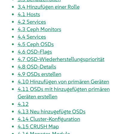
3.4
Hinzufügen einer Rolle
4.1
Hosts
4.2
Services
4.3
Ceph Monitors
4.4
Services
4.5
Ceph OSDs
4.6
OSD-Flags
4.7
OSD-Wiederherstellungspriorität
4.8
OSD-Details
4.9
OSDs erstellen
4.10
Hinzufügen von primären Geräten
4.11
OSDs mit hinzugefügten primären
Geräten erstellen
4.12
4.13
Neu hinzugefügte OSDs
4.14
Cluster-Konfiguration
4.15
CRUSH Map
4.16
Manager-Module