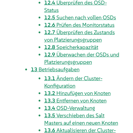
12.4
Überprüfen des OSD-
Status
12.5
Suchen nach vollen OSDs
12.6
Prüfen des Monitorstatus
12.7
Überprüfen des Zustands
von Platzierungsgruppen
12.8
Speicherkapazität
12.9
Überwachen der OSDs und
Platzierungsgruppen
13
Betriebsaufgaben
13.1
Ändern der Cluster-
Konfiguration
13.2
Hinzufügen von Knoten
13.3
Entfernen von Knoten
13.4
OSD-Verwaltung
13.5
Verschieben des Salt
Masters auf einen neuen Knoten
13.6
Aktualisieren der Cluster-