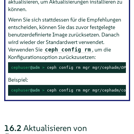
aktualisieren, um Aktualisierungen installieren zu
können.
Wenn Sie sich stattdessen für die Empfehlungen
entscheiden, können Sie das zuvor festgelegte
benutzerdefinierte Image zurücksetzen. Danach
wird wieder der Standardwert verwendet.
Verwenden Sie
, um die
ceph config rm
Konfigurationsoption zurückzusetzen:
cephuser
@adm
 > 
ceph config rm mgr mgr/cephadm/
OPTIO
Beispiel:
cephuser
@adm
 > 
ceph config rm mgr mgr/cephadm/conta
16.2
Aktualisieren von