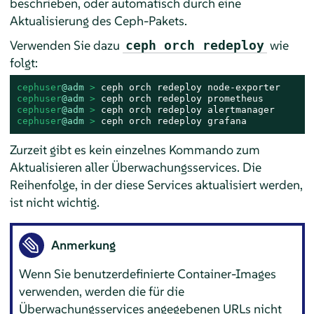
beschrieben, oder automatisch durch eine
Aktualisierung des Ceph-Pakets.
Verwenden Sie dazu
wie
ceph orch redeploy
folgt:
cephuser
@adm
 > 
cephuser
@adm
 > 
cephuser
@adm
 > 
cephuser
@adm
 > 
ceph orch redeploy grafana
Zurzeit gibt es kein einzelnes Kommando zum
Aktualisieren aller Überwachungsservices. Die
Reihenfolge, in der diese Services aktualisiert werden,
ist nicht wichtig.
Anmerkung
Wenn Sie benutzerdefinierte Container-Images
verwenden, werden die für die
Überwachungsservices angegebenen URLs nicht