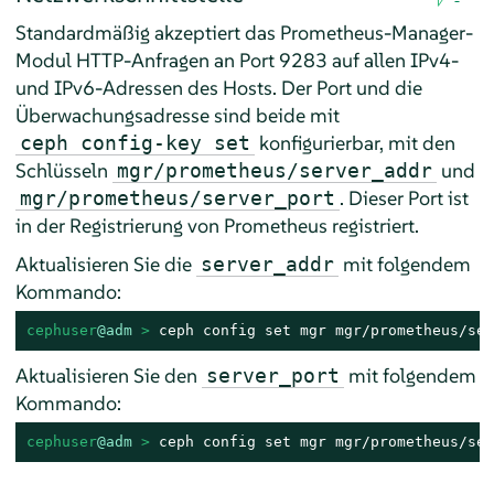
Standardmäßig akzeptiert das Prometheus-Manager-
Modul HTTP-Anfragen an Port 9283 auf allen IPv4-
und IPv6-Adressen des Hosts. Der Port und die
Überwachungsadresse sind beide mit
konfigurierbar, mit den
ceph config-key set
Schlüsseln
und
mgr/prometheus/server_addr
. Dieser Port ist
mgr/prometheus/server_port
in der Registrierung von Prometheus registriert.
Aktualisieren Sie die
mit folgendem
server_addr
Kommando:
cephuser
@adm
 > 
ceph config set mgr mgr/prometheus/ser
Aktualisieren Sie den
mit folgendem
server_port
Kommando:
cephuser
@adm
 > 
ceph config set mgr mgr/prometheus/ser