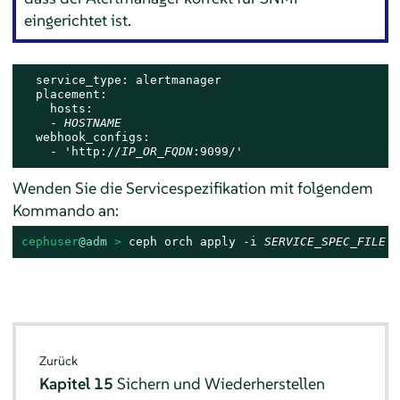
eingerichtet ist.
  service_type: alertmanager

  placement:

    hosts:

    - 
HOSTNAME
  webhook_configs:

    - 'http://
IP_OR_FQDN
:9099/'
Wenden Sie die Servicespezifikation mit folgendem
Kommando an:
cephuser
@adm
 > 
ceph orch apply -i 
SERVICE_SPEC_FILE
Zurück
Kapitel 15
Sichern und Wiederherstellen