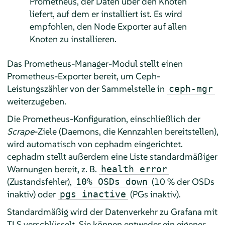
Prometheus, der Daten über den Knoten
liefert, auf dem er installiert ist. Es wird
empfohlen, den Node Exporter auf allen
Knoten zu installieren.
Das Prometheus-Manager-Modul stellt einen
Prometheus-Exporter bereit, um Ceph-
Leistungszähler von der Sammelstelle in
ceph-mgr
weiterzugeben.
Die Prometheus-Konfiguration, einschließlich der
Scrape
-Ziele (Daemons, die Kennzahlen bereitstellen),
wird automatisch von cephadm eingerichtet.
cephadm stellt außerdem eine Liste standardmäßiger
Warnungen bereit, z. B.
health error
(Zustandsfehler),
(10 % der OSDs
10% OSDs down
inaktiv) oder
(PGs inaktiv).
pgs inactive
Standardmäßig wird der Datenverkehr zu Grafana mit
TLS verschlüsselt. Sie können entweder ein eigenes