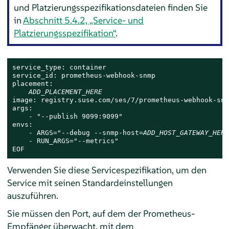
und Platzierungsspezifikationsdateien finden Sie
in
Abschnitt 5.4.2, „Service- und
Platzierungsspezifikation“
.
service_type: container

service_id: prometheus-webhook-snmp

placement:

ADD_PLACEMENT_HERE
image: registry.suse.com/ses/7/prometheus-webhook-snm
args:

    - "--publish 9099:9099"

envs:

    - ARGS="--debug --snmp-host=
ADD_HOST_GATEWAY_HERE
    - RUN_ARGS="--metrics"

EOF
Verwenden Sie diese Servicespezifikation, um den
Service mit seinen Standardeinstellungen
auszuführen.
Sie müssen den Port, auf dem der Prometheus-
Empfänger überwacht, mit dem