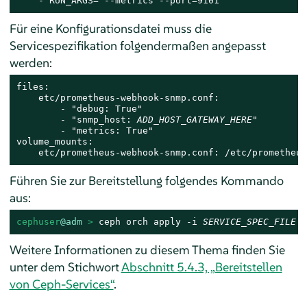
    - RUN_ARGS="--metrics --port=9101"
Für eine Konfigurationsdatei muss die
Servicespezifikation folgendermaßen angepasst
werden:
files:

    etc/prometheus-webhook-snmp.conf:

        - "debug: True"

        - "snmp_host: 
ADD_HOST_GATEWAY_HERE
"

        - "metrics: True"

volume_mounts:

    etc/prometheus-webhook-snmp.conf: /etc/prometheus
Führen Sie zur Bereitstellung folgendes Kommando
aus:
cephuser
@adm
 > 
ceph orch apply -i 
SERVICE_SPEC_FILE
Weitere Informationen zu diesem Thema finden Sie
unter dem Stichwort
Abschnitt 5.4.3, „Bereitstellen
von Ceph-Services“
.