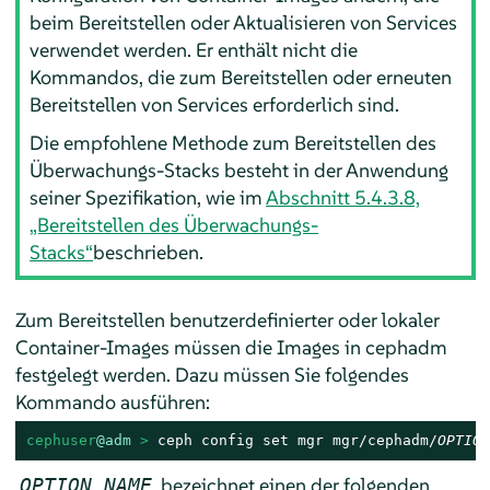
beim Bereitstellen oder Aktualisieren von Services
verwendet werden. Er enthält nicht die
Kommandos, die zum Bereitstellen oder erneuten
Bereitstellen von Services erforderlich sind.
Die empfohlene Methode zum Bereitstellen des
Überwachungs-Stacks besteht in der Anwendung
seiner Spezifikation, wie im
Abschnitt 5.4.3.8,
„Bereitstellen des Überwachungs-
Stacks“
beschrieben.
Zum Bereitstellen benutzerdefinierter oder lokaler
Container-Images müssen die Images in cephadm
festgelegt werden. Dazu müssen Sie folgendes
Kommando ausführen:
cephuser
@adm
 > 
ceph config set mgr mgr/cephadm/
OPTION
bezeichnet einen der folgenden
OPTION_NAME