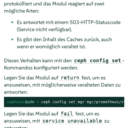
protokolliert und das Modul reagiert auf zwei
mögliche Arten:
Es antwortet mit einem 503-HTTP-Statuscode
(Service nicht verfügbar).
Es gibt den Inhalt des Caches zurück, auch
wenn er womöglich veraltet ist.
Dieses Verhalten kann mit den
-
ceph config set
Kommandos konfiguriert werden.
Legen Sie das Modul auf
fest, um es
return
anzuweisen, mit möglicherweise veralteten Daten zu
antworten:
cephuser
@adm
 > 
ceph config set mgr mgr/prometheus/sta
Legen Sie das Modul auf
fest, um es
fail
anzuweisen, mit
zu
service unavailable
antworten: