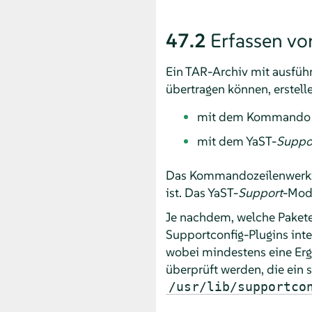
47.2
Erfassen vo
Ein TAR-Archiv mit ausfüh
übertragen können, erstell
mit dem Kommand
mit dem YaST-
Suppo
Das Kommandozeilenwerkz
ist. Das YaST-
Support
-Mod
Je nachdem, welche Pakete 
Supportconfig-Plugins inte
wobei mindestens eine Ergeb
überprüft werden, die ein 
/usr/lib/supportco