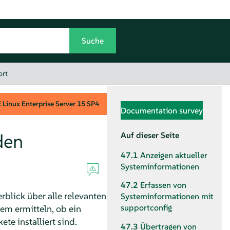
ort
Linux Enterprise Server
15 SP4
Documentation survey
den
Auf dieser Seite
47.1
Anzeigen aktueller
Systeminformationen
47.2
Erfassen von
blick über alle relevanten
Systeminformationen mit
supportconfig
m ermitteln, ob ein
te installiert sind.
47.3
Übertragen von