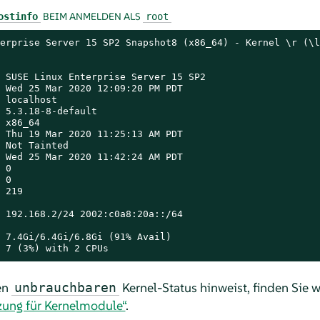
BEIM ANMELDEN ALS
ostinfo
root
erprise Server 15 SP2 Snapshot8 (x86_64) - Kernel \r (\l)
 SUSE Linux Enterprise Server 15 SP2

 Wed 25 Mar 2020 12:09:20 PM PDT

 localhost

 5.3.18-8-default

 x86_64

 Thu 19 Mar 2020 11:25:13 AM PDT

 Not Tainted

 Wed 25 Mar 2020 11:42:24 AM PDT

 0

 0

 219

 192.168.2/24 2002:c0a8:20a::/64

 7.4Gi/6.4Gi/6.8Gi (91% Avail)

 7 (3%) with 2 CPUs
en
Kernel-Status hinweist, finden Sie w
unbrauchbaren
zung für Kernelmodule“
.