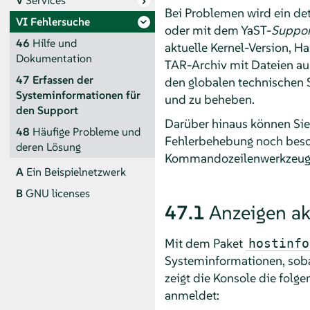
V
Services
Bei Problemen wird ein d
VI
Fehlersuche
oder mit dem YaST-
Suppor
46
Hilfe und
aktuelle Kernel-Version, Ha
Dokumentation
TAR-Archiv mit Dateien au
47
Erfassen der
den globalen technischen S
Systeminformationen für
und zu beheben.
den Support
Darüber hinaus können Sie
48
Häufige Probleme und
Fehlerbehebung noch besc
deren Lösung
Kommandozeilenwerkzeug 
A
Ein Beispielnetzwerk
B
GNU licenses
47.1
Anzeigen ak
Mit dem Paket
hostinfo
Systeminformationen, soba
zeigt die Konsole die folg
anmeldet: