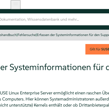
gshandbuch
|
Fehlersuche
|
Erfassen der Systeminformationen für den Supp
Gilt für
SUSE 
der Systeminformationen für 
USE Linux Enterprise Server
ermöglicht einen raschen Über
 Computers. Hier können Systemadministratoren außerde
t unterstützte) Kernels enthält oder ob Drittanbieterpake