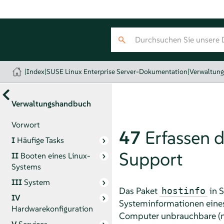
|
Index
|
SUSE Linux Enterprise Server-Dokumentation
|
Verwaltun
Verwaltungshandbuch
Vorwort
47
Erfassen 
I
Häufige Tasks
Support
II
Booten eines Linux-
Systems
III
System
Das Paket
in
S
hostinfo
IV
Systeminformationen eines
Hardwarekonfiguration
Computer unbrauchbare (nich