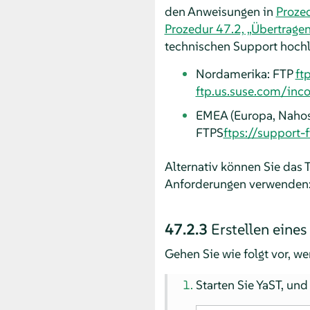
den Anweisungen in
Prozed
Prozedur 47.2, „Übertrage
technischen Support hochl
Nordamerika: FTP
ft
ftp.us.suse.com/inc
EMEA (Europa, Nahost
FTPS
ftps://support
Alternativ können Sie das 
Anforderungen verwenden
47.2.3
Erstellen eine
Gehen Sie wie folgt vor, w
Starten Sie YaST, und