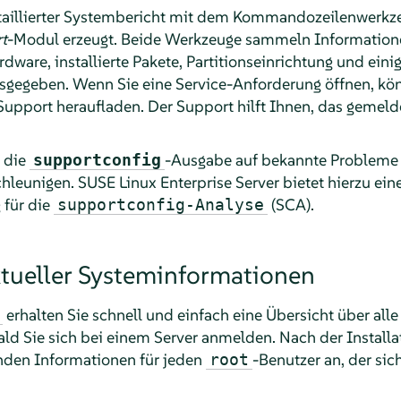
etaillierter Systembericht mit dem Kommandozeilenwerk
t
-Modul erzeugt. Beide Werkzeuge sammeln Information
rdware, installierte Pakete, Partitionseinrichtung und eini
sgegeben. Wenn Sie eine Service-Anforderung öffnen, kön
upport heraufladen. Der Support hilft Ihnen, das gemelde
 die
-Ausgabe auf bekannte Probleme h
supportconfig
hleunigen.
SUSE Linux Enterprise Server
bietet hierzu ei
für die
(SCA).
supportconfig-Analyse
tueller Systeminformationen
erhalten Sie schnell und einfach eine Übersicht über alle
ld Sie sich bei einem Server anmelden. Nach der Install
enden Informationen für jeden
-Benutzer an, der si
root