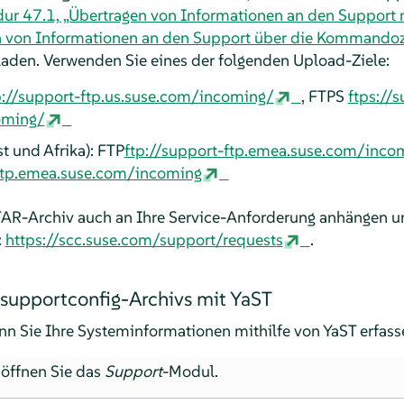
ur 47.1, „Übertragen von Informationen an den Support m
n von Informationen an den Support über die Kommandoz
aden. Verwenden Sie eines der folgenden Upload-Ziele:
p://support-ftp.us.suse.com/incoming/
, FTPS
ftps://
oming/
 und Afrika): FTP
ftp://support-ftp.emea.suse.com/inco
-ftp.emea.suse.com/incoming
TAR-Archiv auch an Ihre Service-Anforderung anhängen un
:
https://scc.suse.com/support/requests
.
s supportconfig-Archivs mit YaST
enn Sie Ihre Systeminformationen mithilfe von YaST erfas
 öffnen Sie das
Support
-Modul.