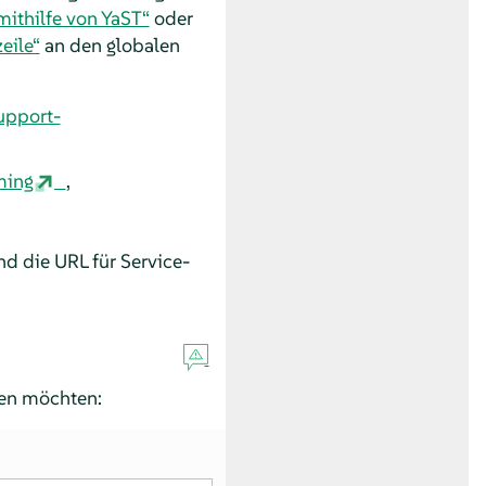
ithilfe von YaST“
oder
eile“
an den globalen
support-
ming
,
d die URL für Service-
sen möchten: