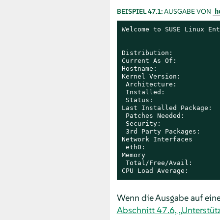
BEISPIEL 47.1:
AUSGABE VON
h
Welcome to SUSE Linux Ent
Distribution:            
Current As Of:           
Hostname:                
Kernel Version:          
 Architecture:           
 Installed:              
 Status:                 
Last Installed Package:  
 Patches Needed:         
 Security:               
 3rd Party Packages:     
Network Interfaces

 eth0:                   
Memory

 Total/Free/Avail:       
CPU Load Average:        
Wenn die Ausgabe auf ein
Abschnitt 47.6, „Unterstüt