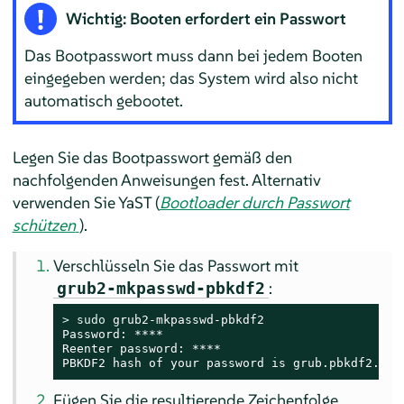
Wichtig: Booten erfordert ein Passwort
Das Bootpasswort muss dann bei jedem Booten
eingegeben werden; das System wird also nicht
automatisch gebootet.
Legen Sie das Bootpasswort gemäß den
nachfolgenden Anweisungen fest. Alternativ
verwenden Sie YaST (
Bootloader durch Passwort
schützen
).
Verschlüsseln Sie das Passwort mit
:
grub2-mkpasswd-pbkdf2
> 
sudo
 grub2-mkpasswd-pbkdf2

Password: ****

Reenter password: ****

PBKDF2 hash of your password is grub.pbkdf2.sha
Fügen Sie die resultierende Zeichenfolge