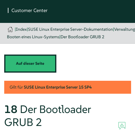
|
Index
|
SUSE Linux Enterprise Server-Dokumentation
|
Verwaltun
Booten eines Linux-Systems
|
Der Bootloader GRUB 2
Auf dieser Seite
Gilt für
SUSE Linux Enterprise Server
15 SP4
18
Der Bootloader
GRUB 2