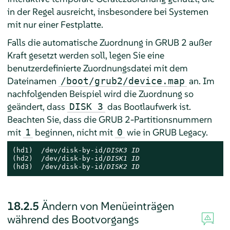
in der Regel ausreicht, insbesondere bei Systemen
mit nur einer Festplatte.
Falls die automatische Zuordnung in GRUB 2 außer
Kraft gesetzt werden soll, legen Sie eine
benutzerdefinierte Zuordnungsdatei mit dem
Dateinamen
an. Im
/boot/grub2/device.map
nachfolgenden Beispiel wird die Zuordnung so
geändert, dass
das Bootlaufwerk ist.
DISK 3
Beachten Sie, dass die GRUB 2-Partitionsnummern
mit
beginnen, nicht mit
wie in GRUB Legacy.
1
0
(hd1)  /dev/disk-by-id/
DISK3 ID
(hd2)  /dev/disk-by-id/
DISK1 ID
(hd3)  /dev/disk-by-id/
DISK2 ID
18.2.5
Ändern von Menüeinträgen
während des Bootvorgangs