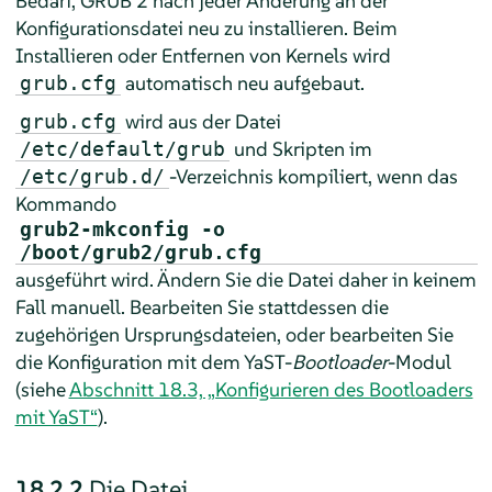
Bedarf, GRUB 2 nach jeder Änderung an der
Konfigurationsdatei neu zu installieren. Beim
Installieren oder Entfernen von Kernels wird
automatisch neu aufgebaut.
grub.cfg
wird aus der Datei
grub.cfg
und Skripten im
/etc/default/grub
-Verzeichnis kompiliert, wenn das
/etc/grub.d/
Kommando
grub2-mkconfig -o
/boot/grub2/grub.cfg
ausgeführt wird. Ändern Sie die Datei daher in keinem
Fall manuell. Bearbeiten Sie stattdessen die
zugehörigen Ursprungsdateien, oder bearbeiten Sie
die Konfiguration mit dem YaST-
Bootloader
-Modul
(siehe
Abschnitt 18.3, „Konfigurieren des Bootloaders
mit YaST“
).
18.2.2
Die Datei