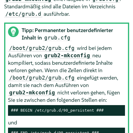
Standardmäßig sind alle Dateien im Verzeichnis
ausführbar.
/etc/grub.d
Tipp: Permanenter benutzerdefinierter
Inhalt in
grub.cfg
wird bei jedem
/boot/grub2/grub.cfg
Ausführen von
neu
grub2-mkconfig
kompiliert, sodass benutzerdefinierte Inhalte
verloren gehen. Wenn die Zeilen direkt in
eingefügt werden,
/boot/grub2/grub.cfg
damit sie nach dem Ausführen von
nicht verloren gehen, fügen
grub2-mkconfig
Sie sie zwischen den folgenden Stellen ein:
### BEGIN /etc/grub.d/90_persistent ###
und
### END /etc/grub.d/90_persistent ###