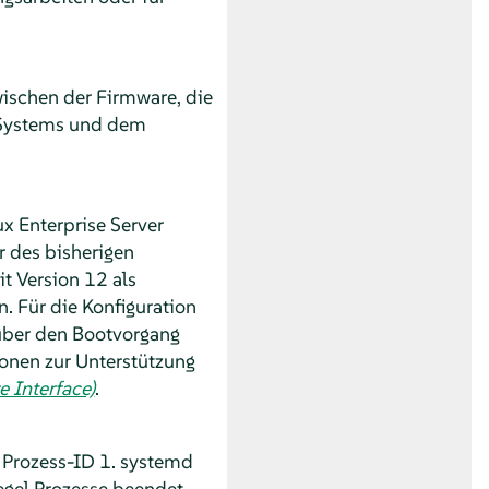
wischen der Firmware, die
 Systems und dem
x Enterprise Server
 des bisherigen
it Version 12 als
n.
Für die Konfiguration
 über den Bootvorgang
ionen zur Unterstützung
 Interface)
.
e Prozess-ID 1. systemd
egel Prozesse beendet.