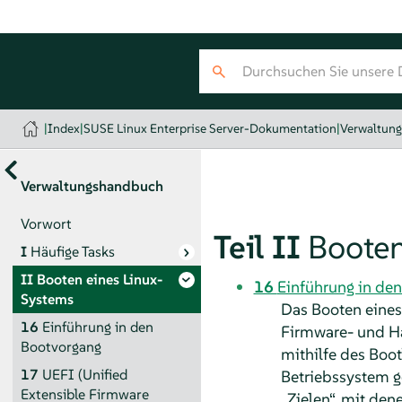
|
Index
|
SUSE Linux Enterprise Server-Dokumentation
|
Verwaltun
Verwaltungshandbuch
Vorwort
Teil II
Booten
I
Häufige Tasks
II
Booten eines Linux-
16
Einführung in de
Systems
Das Booten eine
16
Einführung in den
Firmware- und Ha
Bootvorgang
mithilfe des Boo
17
UEFI (Unified
Betriebssystem g
Extensible Firmware
„
Zielen
“
, mit den