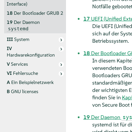
Interface)
Notfälle geboote
18
Der Bootloader GRUB 2
17
UEFI (Unified Ext
19
Der Daemon
Die UEFI (Unified
systemd
sich auf der Sy
III
System
Betriebssystem.
IV
18
Der Bootloader 
Hardwarekonfiguration
In diesem Kapite
V
Services
verwendeten Boot
VI
Fehlersuche
Bootloaders GRU
standardmäßiger
A
Ein Beispielnetzwerk
der wichtigsten E
B
GNU licenses
finden Sie in
Kapi
von Secure Boot 
19
Der Daemon
sy
systemd ist für d
wird direkt vom K