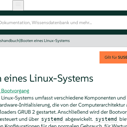
gshandbuch
|
Booten eines Linux-Systems
Gilt für
SUSE 
 eines Linux-Systems
n Bootvorgang
s Linux-Systems umfasst verschiedene Komponenten und 
rdware-Initialisierung, die von der Computerarchitektur 
tloaders GRUB 2 gestartet. Anschließend wird der Bootvo
esteuert und über
abgewickelt.
bie
systemd
systemd
en Konfigurationen für den normalen Gebrauch, für Wartun