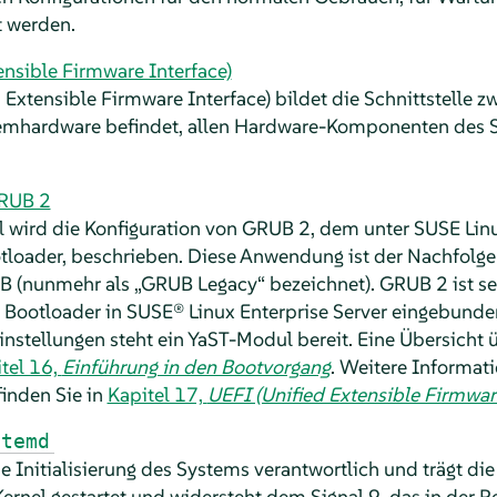
t werden.
ensible Firmware Interface)
 Extensible Firmware Interface) bildet die Schnittstelle z
stemhardware befindet, allen Hardware-Komponenten des
GRUB 2
l wird die Konfiguration von GRUB 2, dem unter
SUSE Linu
loader, beschrieben.
Diese Anwendung ist der Nachfolger
B (nunmehr als
„
GRUB Legacy
“
bezeichnet). GRUB 2 ist se
 Bootloader in
SUSE® Linux Enterprise Server
eingebunde
instellungen steht ein YaST-Modul bereit. Eine Übersicht
tel 16,
Einführung in den Bootvorgang
. Weitere Informat
finden Sie in
Kapitel 17,
UEFI (Unified Extensible Firmware
stemd
ie Initialisierung des Systems verantwortlich und trägt di
ernel gestartet und widersteht dem Signal 9, das in der R