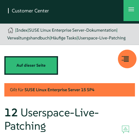
|
Index
|
SUSE Linux Enterprise Server-Dokumentation
|
Verwaltungshandbuch
|
Häufige Tasks
|
Userspace-Live-Patching
Auf dieser Seite
Gilt für
SUSE Linux Enterprise Server
15 SP4
12
Userspace-Live-
Patching