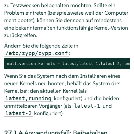
zu Testzwecken beibehalten möchten. Sollte ein
Problem eintreten (beispielsweise weil der Computer
nicht bootet), können Sie dennoch auf mindestens
eine bekanntermaßen funktionsfähige Kernel-Version
zurückgreifen.
Ändern Sie die folgende Zeile in
:
/etc/zypp/zypp.conf
multiversion.kernels = latest,latest-1,latest-2,runni
Wenn Sie das System nach dem Installieren eines
neuen Kernels neu booten, behält das System drei
Kernel bei: den aktuellen Kernel (als
konfiguriert) und die beiden
latest,running
unmittelbaren Vorgänger (als
und
latest-1
konfiguriert).
latest-2
27.1.4
Anwendungsfall: Beibehalten