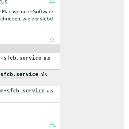
tus
e Management-Software
schrieben, wie der sfcbd-
als
m-sfcb.service
als
-sfcb.service
als
im-sfcb.service