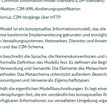
er Common Information Model-Standard (CIM-Standard)
fikation: CIM-XML-Kodierungsspezifikation
nismus: CIM-Vorgänge über HTTP
odel ist ein konzeptuelles Informationsmodell, das die
an eine bestimmte Implementierung gebunden und ermögli
n Verwaltungssystemen, Netzwerken, Diensten und Anwe
ion und das CIM-Schema.
on
beschreibt die Sprache, die Namenskonventionen und 
ormelle Definition des Modells fest. Es definiert die Begr
 Verwendung und Semantik. Die Elemente des Metasche
ethoden
. Das Metaschema unterstützt außerdem
Bezeich
lassentypen
und
Verweise
als
Eigenschaftstypen
.
hält die eigentlichen Modellbeschreibungen. Es legt eine
rknüpfungen fest, die ein verständliches konzeptuelles 
erfügbaren Informationen zur verwalteten Umgebung orga