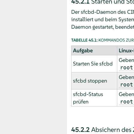
45.2.1
Starten und S
Der sfcbd-Daemon des CIM
installiert und beim System
Daemon gestartet, beendet 
TABELLE 45.1:
KOMMANDOS ZUR
Aufgabe
Linux
Geben
Starten Sie sfcbd
root
Geben
sfcbd stoppen
root
sfcbd-Status
Geben
prüfen
root
45.2.2
Absichern des 