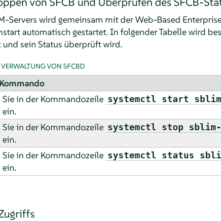
toppen von SFCB und Überprüfen des SFCB-Sta
-Servers wird gemeinsam mit der Web-Based Enterpris
start automatisch gestartet. In folgender Tabelle wird be
und sein Status überprüft wird.
 VERWALTUNG VON SFCBD
-Kommando
 Sie in der Kommandozeile
systemctl start sbli
ein.
 Sie in der Kommandozeile
systemctl stop sblim
ein.
 Sie in der Kommandozeile
systemctl status sbl
ein.
Zugriffs