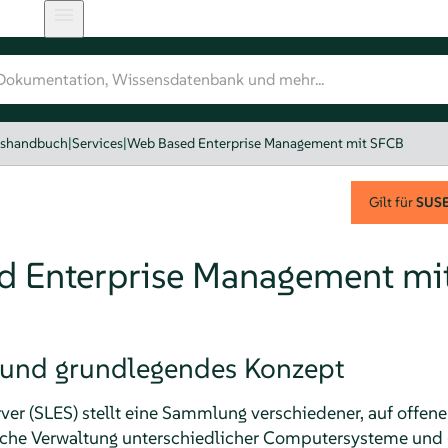
gshandbuch
|
Services
|
Web Based Enterprise Management mit SFCB
Gilt für
SUSE 
d Enterprise Management mi
 und grundlegendes Konzept
ver (SLES) stellt eine Sammlung verschiedener, auf offe
liche Verwaltung unterschiedlicher Computersysteme und