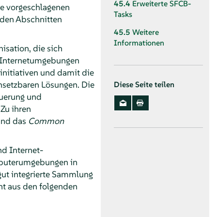
45.4
Erweiterte SFCB-
e vorgeschlagenen
Tasks
den Abschnitten
45.5
Weitere
Informationen
isation, die sich
d Internetumgebungen
initiativen und damit die
nsetzbaren Lösungen. Die
Diese Seite teilen
uerung und
Zu ihren
nd das
Common
d Internet-
mputerumgebungen in
 gut integrierte Sammlung
ht aus den folgenden