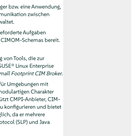
er bzw. eine Anwendung,
mmunikation zwischen
altet.
eforderte Aufgaben
es CIMOM-Schemas bereit.
 von Tools, die zur
USE® Linux Enterprise
mall Footprint CIM Broker
.
. für Umgebungen mit
modulartigen Charakter
tützt CMPI-Anbieter, CIM-
nau konfigurieren und bietet
lich, da er mehrere
otocol (SLP) und Java