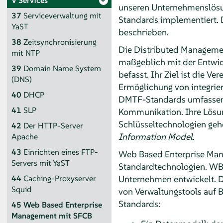
V
Services
unseren Unternehmenslösu
37
Serviceverwaltung mit
Standards implementiert.
YaST
beschrieben.
38
Zeitsynchronisierung
Die Distributed Management
mit NTP
maßgeblich mit der Entwi
39
Domain Name System
befasst. Ihr Ziel ist die 
(DNS)
Ermöglichung von integrie
40
DHCP
DMTF-Standards umfassen 
41
SLP
Kommunikation. Ihre Lösun
Schlüsseltechnologien ge
42
Der HTTP-Server
Information Model
.
Apache
43
Einrichten eines FTP-
Web Based Enterprise Man
Servers mit YaST
Standardtechnologien. WB
Unternehmen entwickelt. Di
44
Caching-Proxyserver
Squid
von Verwaltungstools auf 
Standards:
45
Web Based Enterprise
Management mit SFCB