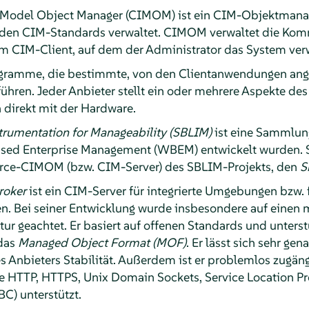
odel Object Manager (CIMOM) ist ein CIM-Objektmanag
 den CIM-Standards verwaltet. CIMOM verwaltet die Ko
CIM-Client, auf dem der Administrator das System verw
gramme, die bestimmte, von den Clientanwendungen ang
hren. Jeder Anbieter stellt ein oder mehrere Aspekte d
n direkt mit der Hardware.
trumentation for Manageability (SBLIM)
ist eine Sammlung
sed Enterprise Management (WBEM) entwickelt wurden. S
urce-CIMOM (bzw. CIM-Server) des SBLIM-Projekts, den
S
roker
ist ein CIM-Server für integrierte Umgebungen bzw
n. Bei seiner Entwicklung wurde insbesondere auf einen 
tur geachtet. Er basiert auf offenen Standards und unters
das
Managed Object Format (MOF)
. Er lässt sich sehr ge
es Anbieters Stabilität. Außerdem ist er problemlos zugäng
e HTTP, HTTPS, Unix Domain Sockets, Service Location Pr
C) unterstützt.