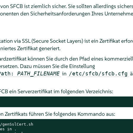
on SFCB ist ziemlich sicher. Sie sollten allerdings sicher
onenten den Sicherheitsanforderungen Ihres Unternehmen
ion via SSL (Secure Socket Layers) ist ein Zertifikat erford
iertes Zertifikat generiert.
rdzertifikat können Sie durch den Pfad eines kommerziel
 ersetzen. Dazu müssen Sie die Einstellung
in
ä
ePath:
PATH_FILENAME
/etc/sfcb/sfcb.cfg
B ein Serverzertifikat im folgenden Verzeichnis:
n Zertifikats führen Sie folgendes Kommando aus:
/genSslCert.sh

es in .
