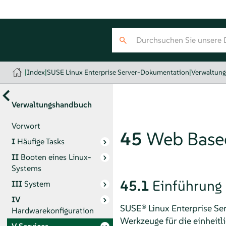
|
Index
|
SUSE Linux Enterprise Server-Dokumentation
|
Verwaltun
Verwaltungshandbuch
Vorwort
45
Web Base
I
Häufige Tasks
II
Booten eines Linux-
Systems
45.1
Einführung
III
System
IV
SUSE® Linux Enterprise Ser
Hardwarekonfiguration
Werkzeuge für die einheit