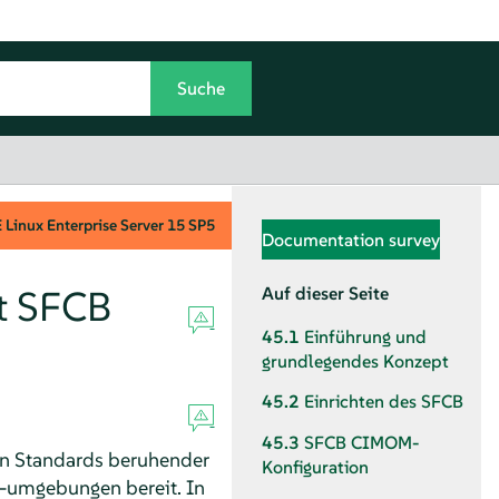
Linux Enterprise Server
15 SP5
Documentation survey
t SFCB
Auf dieser Seite
45.1
Einführung und
grundlegendes Konzept
45.2
Einrichten des SFCB
45.3
SFCB CIMOM-
nen Standards beruhender
Konfiguration
 -umgebungen bereit. In