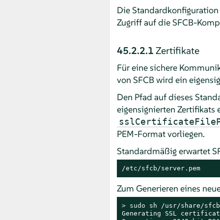
Die Standardkonfiguration v
Zugriff auf die SFCB-Komp
45.2.2.1
Zertifikate
Für eine sichere Kommunikat
von SFCB wird ein eigensign
Den Pfad auf dieses Standa
eigensignierten Zertifikats
sslCertificateFil
PEM-Format vorliegen.
Standardmäßig erwartet SFC
/etc/sfcb/server.pem
Zum Generieren eines neue
> 
sudo
 sh /usr/share/sfcb
Generating SSL certificat