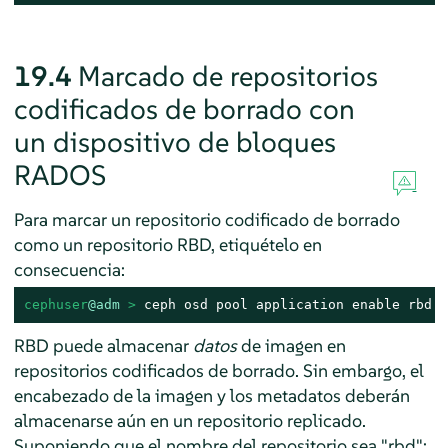
19.4
Marcado de repositorios
codificados de borrado con
un dispositivo de bloques
RADOS
Para marcar un repositorio codificado de borrado
como un repositorio RBD, etiquételo en
consecuencia:
cephuser
@adm
 > 
ceph osd pool application enable rbd 
e
RBD puede almacenar
datos
de imagen en
repositorios codificados de borrado. Sin embargo, el
encabezado de la imagen y los metadatos deberán
almacenarse aún en un repositorio replicado.
Suponiendo que el nombre del repositorio sea "rbd":