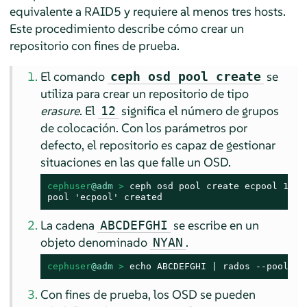
equivalente a RAID5 y requiere al menos tres hosts.
Este procedimiento describe cómo crear un
repositorio con fines de prueba.
El comando
se
ceph osd pool create
utiliza para crear un repositorio de tipo
erasure
. El
significa el número de grupos
12
de colocación. Con los parámetros por
defecto, el repositorio es capaz de gestionar
situaciones en las que falle un OSD.
cephuser
@adm
 > 
ceph osd pool create ecpool 12 12
pool 'ecpool' created
La cadena
se escribe en un
ABCDEFGHI
objeto denominado
.
NYAN
cephuser
@adm
 > 
echo ABCDEFGHI | rados --pool ec
Con fines de prueba, los OSD se pueden