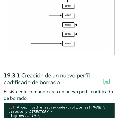
19.3.1
Creación de un nuevo perfil
codificado de borrado
El siguiente comando crea un nuevo perfil codificado
de borrado:
root 
# 
ceph osd erasure-code-profile set 
NAME
 \

 directory=
DIRECTORY
 \

 plugin=
PLUGIN
 \
