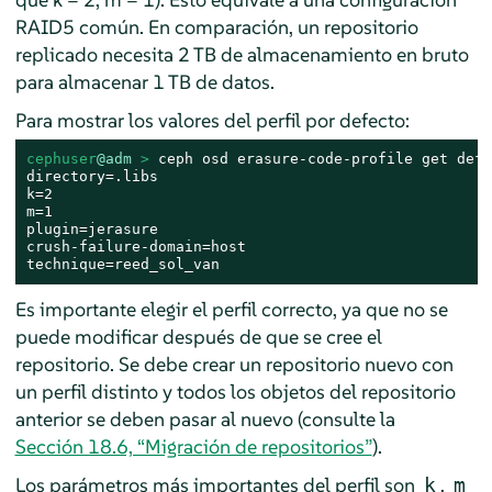
RAID5 común. En comparación, un repositorio
replicado necesita 2 TB de almacenamiento en bruto
para almacenar 1 TB de datos.
Para mostrar los valores del perfil por defecto:
cephuser
@adm
 > 
ceph osd erasure-code-profile get defa
directory=.libs

k=2

m=1

plugin=jerasure

crush-failure-domain=host

technique=reed_sol_van
Es importante elegir el perfil correcto, ya que no se
puede modificar después de que se cree el
repositorio. Se debe crear un repositorio nuevo con
un perfil distinto y todos los objetos del repositorio
anterior se deben pasar al nuevo (consulte la
Sección 18.6, “Migración de repositorios”
).
Los parámetros más importantes del perfil son
,
k
m