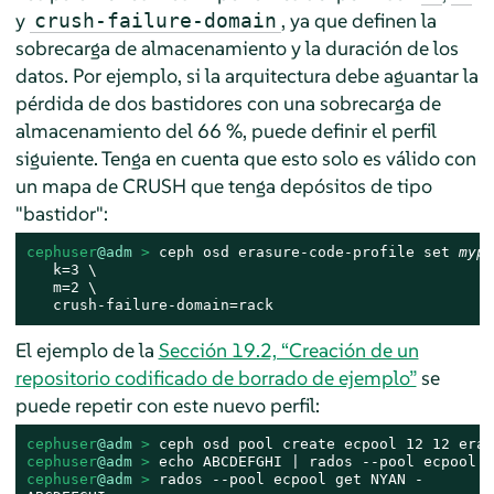
y
, ya que definen la
crush-failure-domain
sobrecarga de almacenamiento y la duración de los
datos. Por ejemplo, si la arquitectura debe aguantar la
pérdida de dos bastidores con una sobrecarga de
almacenamiento del 66 %, puede definir el perfil
siguiente. Tenga en cuenta que esto solo es válido con
un mapa de CRUSH que tenga depósitos de tipo
"bastidor":
cephuser
@adm
 > 
ceph osd erasure-code-profile set 
mypr
   k=3 \

   m=2 \

   crush-failure-domain=rack
El ejemplo de la
Sección 19.2, “Creación de un
repositorio codificado de borrado de ejemplo”
se
puede repetir con este nuevo perfil:
cephuser
@adm
 > 
ceph osd pool create ecpool 12 12 eras
cephuser
@adm
 > 
cephuser
@adm
 > 
rados --pool ecpool get NYAN -
