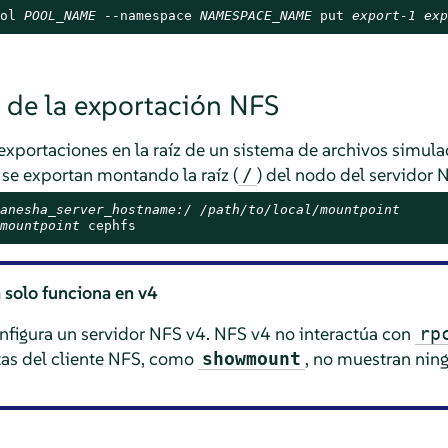
ol 
POOL_NAME
 --namespace 
NAMESPACE_NAME
 put 
export-1
exp
n de la exportación NFS
exportaciones en la raíz de un sistema de archivos simula
se exportan montando la raíz (
) del nodo del servidor
/
anesha_server_hostname:/ /path/to/local/mountpoint
mountpoint
 cephfs
solo funciona en v4
figura un servidor NFS v4. NFS v4 no interactúa con
rp
tas del cliente NFS, como
, no muestran nin
showmount