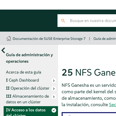
Documentación de SUSE Enterprise Storage 7
|
Guía de admin
Guía de administración y
operaciones
25
NFS Gane
Acerca de esta guía
I
Ceph Dashboard
NFS Ganesha es un servidor
II
Operación del clúster
como parte del kernel del
III
Almacenamiento de
de almacenamiento, como Ce
datos en un clúster
la instalación, consulte
Sec
IV
Acceso a los datos
del clúster