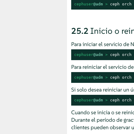
cephuser
@adm
 > 
ceph orch 
25.2
Inicio o re
Para iniciar el servicio de
cephuser
@adm
 > 
ceph orch 
Para reiniciar el servicio 
cephuser
@adm
 > 
ceph orch 
Si solo desea reiniciar un
cephuser
@adm
 > 
ceph orch 
Cuando se inicia o se rein
Durante el período de graci
clientes pueden observar u