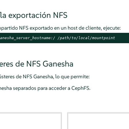
la exportación NFS
partido NFS exportado en un host de cliente, ejecute:
anesha_server_hostname:/ /path/to/local/mountpoint
teres de NFS Ganesha
lústeres de NFS Ganesha, lo que permite:
nesha separados para acceder a CephFS.