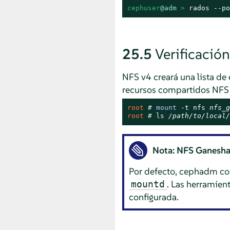
cephuser
@adm
 > 
rados --po
25.5
Verificació
NFS v4 creará una lista de 
recursos compartidos NFS 
root 
# 
mount
 -t nfs 
nfs_g
root 
# 
ls
/path/to/local/
Nota: NFS Ganesha 
Por defecto, cephadm con
. Las herramien
mountd
configurada.