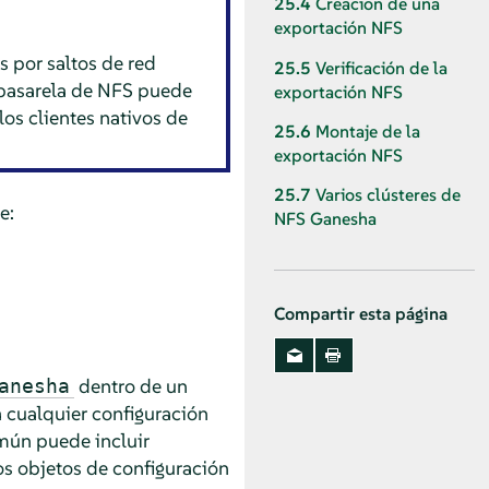
25.4
Creación de una
exportación NFS
s por saltos de red
25.5
Verificación de la
a pasarela de NFS puede
exportación NFS
los clientes nativos de
25.6
Montaje de la
exportación NFS
25.7
Varios clústeres de
e:
NFS Ganesha
Compartir esta página
dentro de un
anesha
 cualquier configuración
mún puede incluir
os objetos de configuración