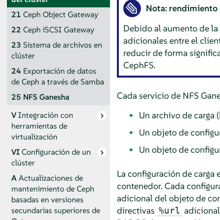
Nota: rendimiento
21
Ceph Object Gateway
Debido al aumento de la 
22
Ceph iSCSI Gateway
adicionales entre el cli
23
Sistema de archivos en
reducir de forma signific
clúster
CephFS.
24
Exportación de datos
de Ceph a través de Samba
Cada servicio de NFS Ganes
25
NFS Ganesha
Un archivo de carga 
V
Integración con
herramientas de
Un objeto de config
virtualización
Un objeto de config
VI
Configuración de un
clúster
La configuración de carga 
A
Actualizaciones de
contenedor. Cada configur
mantenimiento de Ceph
adicional del objeto de c
basadas en versiones
directivas
adicional
secundarias superiores de
%url