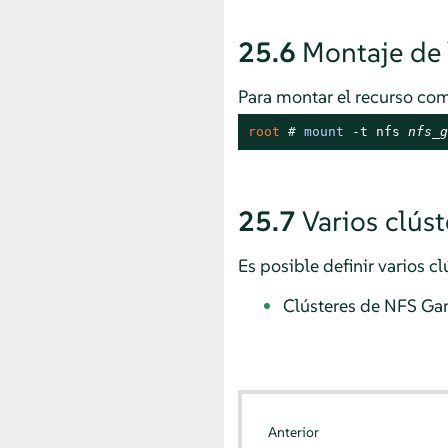
25.6
Montaje de 
Para montar el recurso com
root 
# 
mount
 -t nfs 
nfs_g
25.7
Varios clús
Es posible definir varios c
Clústeres de NFS Ga
Anterior