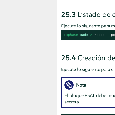
25.3
Listado de 
Ejecute lo siguiente para m
cephuser
@adm
 > 
rados --po
25.4
Creación de
Ejecute lo siguiente para 
Nota
El bloque FSAL debe modi
secreta.