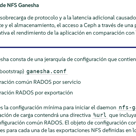
 de NFS Ganesha
sobrecarga de protocolo y a la latencia adicional causado
ente y el almacenamiento, el acceso a Ceph a través de un
ativa el rendimiento de la aplicación en comparación con 
ha consta de una jerarquía de configuración que contien
(bootstrap)
ganesha.conf
uración común RADOS por servicio
uración RADOS por exportación
es la configuración mínima para iniciar el daemon
nfs-g
ación de carga contendrá una directiva
que incluya
%url
onfiguración común RADOS. El objeto de configuración co
es para cada una de las exportaciones NFS definidas en l