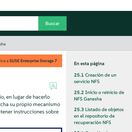
sha
lica a
SUSE Enterprise Storage
7
En esta página
25.1
Creación de un
servicio NFS
25.2
Inicio o reinicio de
o, en lugar de hacerlo
NFS Ganesha
archa su propio mecanismo
25.3
Listado de objetos
tener instrucciones sobre
en el repositorio de
recuperación NFS