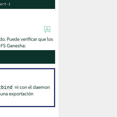
ort-1
do. Puede verificar que los
 NFS Ganesha:
ni con el daemon
cbind
guna exportación