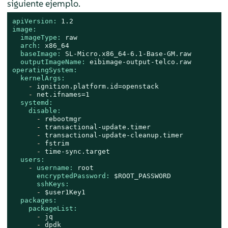
siguiente ejemplo.
apiVersion:
1.2
image:
imageType:
raw
arch:
x86_64
baseImage:
SL-Micro.x86_64-6.1-Base-GM.raw
outputImageName:
eibimage-output-telco.raw
operatingSystem:
kernelArgs:
-
ignition.platform.id=openstack
-
net.ifnames=1
systemd:
disable:
-
rebootmgr
-
transactional-update.timer
-
transactional-update-cleanup.timer
-
fstrim
-
time-sync.target
users:
-
username:
root
encryptedPassword:
$ROOT_PASSWORD
sshKeys:
-
$user1Key1
packages:
packageList:
-
jq
-
dpdk