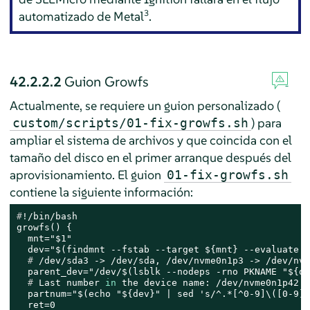
3
automatizado de Metal
.
42.2.2.2
Guion Growfs
Actualmente, se requiere un guion personalizado (
) para
custom/scripts/01-fix-growfs.sh
ampliar el sistema de archivos y que coincida con el
tamaño del disco en el primer arranque después del
aprovisionamiento. El guion
01-fix-growfs.sh
contiene la siguiente información:
#
!/bin/bash
growfs() {

  mnt="$1"

  # 
/dev/sda3 -> /dev/sda, /dev/nvme0n1p3 -> /dev/nvm
  # 
Last number 
in
 the device name: /dev/nvme0n1p42 -
  partnum="$(echo "${dev}" | sed 's/^.*[^0-9]\([0-9]\
  ret=0
