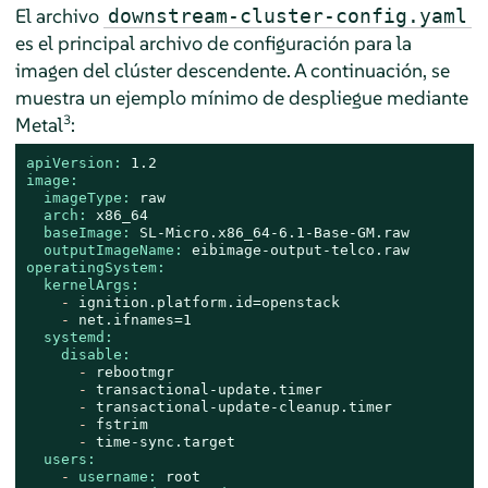
El archivo
downstream-cluster-config.yaml
es el principal archivo de configuración para la
imagen del clúster descendente. A continuación, se
muestra un ejemplo mínimo de despliegue mediante
3
Metal
:
apiVersion:
1.2
image:
imageType:
raw
arch:
x86_64
baseImage:
SL-Micro.x86_64-6.1-Base-GM.raw
outputImageName:
eibimage-output-telco.raw
operatingSystem:
kernelArgs:
-
ignition.platform.id=openstack
-
net.ifnames=1
systemd:
disable:
-
rebootmgr
-
transactional-update.timer
-
transactional-update-cleanup.timer
-
fstrim
-
time-sync.target
users:
-
username:
root