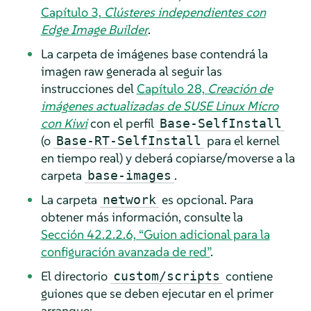
Capítulo 3,
Clústeres independientes con
Edge Image Builder
.
La carpeta de imágenes base contendrá la
imagen raw generada al seguir las
instrucciones del
Capítulo 28,
Creación de
imágenes actualizadas de SUSE Linux Micro
con Kiwi
con el perfil
Base-SelfInstall
(o
para el kernel
Base-RT-SelfInstall
en tiempo real) y deberá copiarse/moverse a la
carpeta
.
base-images
La carpeta
es opcional. Para
network
obtener más información, consulte la
Sección 42.2.2.6, “Guion adicional para la
configuración avanzada de red”
.
El directorio
contiene
custom/scripts
guiones que se deben ejecutar en el primer
arranque: