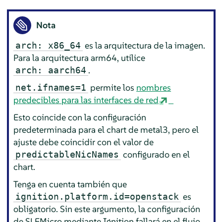
Nota
es la arquitectura de la imagen.
arch: x86_64
Para la arquitectura arm64, utilice
.
arch: aarch64
permite los
nombres
net.ifnames=1
predecibles para las interfaces de red
Esto coincide con la configuración
predeterminada para el chart de metal3, pero el
ajuste debe coincidir con el valor de
configurado en el
predictableNicNames
chart.
Tenga en cuenta también que
es
ignition.platform.id=openstack
obligatorio. Sin este argumento, la configuración
de SLEMicro mediante Ignition fallará en el flujo