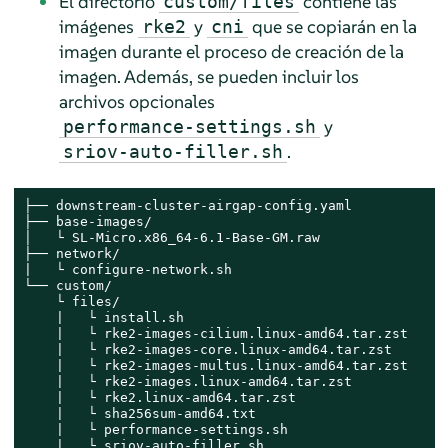
El directorio
contiene las
custom/files
imágenes
y
que se copiarán en la
rke2
cni
imagen durante el proceso de creación de la
imagen. Además, se pueden incluir los
archivos opcionales
y
performance-settings.sh
.
sriov-auto-filler.sh
├── downstream-cluster-airgap-config.yaml

├── base-images/

│   └ SL-Micro.x86_64-6.1-Base-GM.raw

├── network/

|   └ configure-network.sh

└── custom/

    └ files/

    |   └ install.sh

    |   └ rke2-images-cilium.linux-amd64.tar.zst

    |   └ rke2-images-core.linux-amd64.tar.zst

    |   └ rke2-images-multus.linux-amd64.tar.zst

    |   └ rke2-images.linux-amd64.tar.zst

    |   └ rke2.linux-amd64.tar.zst

    |   └ sha256sum-amd64.txt

    |   └ performance-settings.sh

    |   └ sriov-auto-filler.sh
