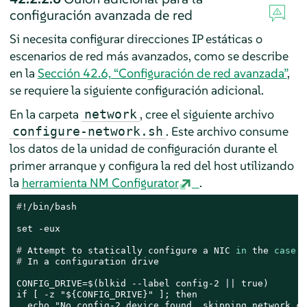
configuración avanzada de red
Si necesita configurar direcciones IP estáticas o
escenarios de red más avanzados, como se describe
en la
Sección 42.6, “Configuración de red avanzada”
,
se requiere la siguiente configuración adicional.
En la carpeta
, cree el siguiente archivo
network
. Este archivo consume
configure-network.sh
los datos de la unidad de configuración durante el
primer arranque y configura la red del host utilizando
la
herramienta NM Configurator
.
#
!/bin/bash
# 
Attempt to statically configure a NIC 
in
 the 
case
w
# 
In a configuration drive
CONFIG_DRIVE=$(blkid --label config-2 || true)

if [ -z "${CONFIG_DRIVE}" ]; then

  echo "No config-2 device found, skipping network co