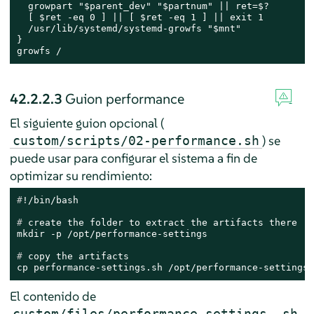
  growpart "$parent_dev" "$partnum" || ret=$?

  [ $ret -eq 0 ] || [ $ret -eq 1 ] || exit 1

  /usr/lib/systemd/systemd-growfs "$mnt"

}

growfs /
42.2.2.3
Guion performance
El siguiente guion opcional (
) se
custom/scripts/02-performance.sh
puede usar para configurar el sistema a fin de
optimizar su rendimiento:
#
!/bin/bash
# 
create the folder to extract the artifacts there
# 
copy the artifacts
cp performance-settings.sh /opt/performance-settings/
El contenido de
custom/files/performance-settings. sh