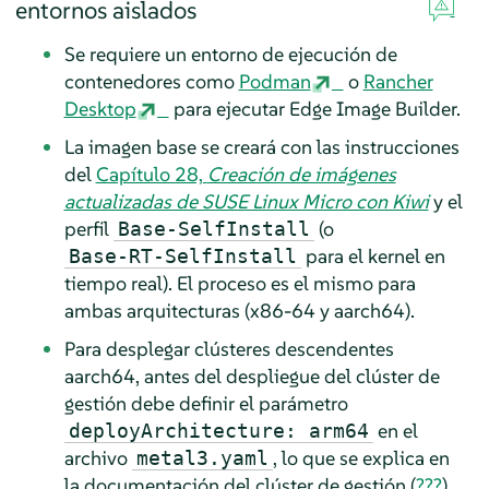
entornos aislados
Se requiere un entorno de ejecución de
contenedores como
Podman
o
Rancher
Desktop
para ejecutar Edge Image Builder.
La imagen base se creará con las instrucciones
del
Capítulo 28,
Creación de imágenes
actualizadas de SUSE Linux Micro con Kiwi
y el
perfil
(o
Base-SelfInstall
para el kernel en
Base-RT-SelfInstall
tiempo real). El proceso es el mismo para
ambas arquitecturas (x86-64 y aarch64).
Para desplegar clústeres descendentes
aarch64, antes del despliegue del clúster de
gestión debe definir el parámetro
en el
deployArchitecture: arm64
archivo
, lo que se explica en
metal3.yaml
la documentación del clúster de gestión (
???
).