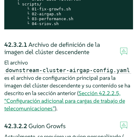
    └ scripts/

        └ 01-fix-growfs.sh

        └ 02-airgap.sh

        └ 03-performance.sh

        └ 04-sriov.sh
42.3.2.1
Archivo de definición de la
imagen del clúster descendente
El archivo
downstream-cluster-airgap-config.yaml
es el archivo de configuración principal para la
imagen del clúster descendente y su contenido se ha
descrito en la sección anterior (
Sección 42.2.2.5,
“Configuración adicional para cargas de trabajo de
telecomunicaciones”
).
42.3.2.2
Guion Growfs
Actualmente, se requiere un guion personalizado (