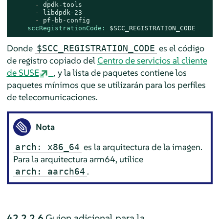
-
dpdk-tools
-
libdpdk-23
-
pf-bb-config
sccRegistrationCode:
$SCC_REGISTRATION_CODE
Donde
es el código
$SCC_REGISTRATION_CODE
de registro copiado del
Centro de servicios al cliente
de SUSE
, y la lista de paquetes contiene los
paquetes mínimos que se utilizarán para los perfiles
de telecomunicaciones.
Nota
es la arquitectura de la imagen.
arch: x86_64
Para la arquitectura arm64, utilice
.
arch: aarch64
42.2.2.6
Guion adicional para la