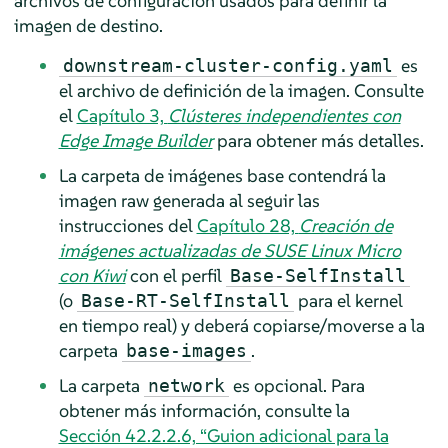
archivos de configuración usados para definir la
imagen de destino.
es
downstream-cluster-config.yaml
el archivo de definición de la imagen. Consulte
el
Capítulo 3,
Clústeres independientes con
Edge Image Builder
para obtener más detalles.
La carpeta de imágenes base contendrá la
imagen raw generada al seguir las
instrucciones del
Capítulo 28,
Creación de
imágenes actualizadas de SUSE Linux Micro
con Kiwi
con el perfil
Base-SelfInstall
(o
para el kernel
Base-RT-SelfInstall
en tiempo real) y deberá copiarse/moverse a la
carpeta
.
base-images
La carpeta
es opcional. Para
network
obtener más información, consulte la
Sección 42.2.2.6, “Guion adicional para la