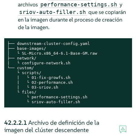
archivos
y
performance-settings.sh
que se copiarán
sriov-auto-filler.sh
en la imagen durante el proceso de creación
de la imagen.
├── downstream-cluster-config.yaml

├── base-images/

│   └ SL-Micro.x86_64-6.1-Base-GM.raw

├── network/

|   └ configure-network.sh

└── custom/

    └ scripts/

    |   └ 01-fix-growfs.sh

    |   └ 02-performance.sh

    |   └ 03-sriov.sh

    └ files/

        └ performance-settings.sh

        └ sriov-auto-filler.sh
42.2.2.1
Archivo de definición de la
imagen del clúster descendente