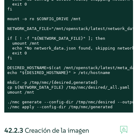
  exit 0

fi

mount -o ro $CONFIG_DRIVE /mnt

NETWORK_DATA_FILE="/mnt/openstack/latest/network_data
if [ ! -f "${NETWORK_DATA_FILE}" ]; then

  umount /mnt

  echo "No network_data.json found, skipping network 
  exit 0

fi

DESIRED_HOSTNAME=$(cat /mnt/openstack/latest/meta_dat
echo "${DESIRED_HOSTNAME}" > /etc/hostname

mkdir -p /tmp/nmc/{desired,generated}

cp ${NETWORK_DATA_FILE} /tmp/nmc/desired/_all.yaml

umount /mnt

./nmc generate --config-dir /tmp/nmc/desired --output
./nmc apply --config-dir /tmp/nmc/generated
42.2.3
Creación de la imagen