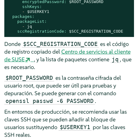
encryptedPassword:
$ROOT_PASSWORD
sshKeys:
-
$USERKEY1
packages:
packageList:
-
jq
sccRegistrationCode:
$SCC_REGISTRATION_CODE
Donde
es el código
$SCC_REGISTRATION_CODE
de registro copiado del
Centro de servicios al cliente
de SUSE
, y la lista de paquetes contiene
, que
jq
es necesario.
es la contraseña cifrada del
$ROOT_PASSWORD
usuario root, que puede ser útil para pruebas y
depuración. Se puede generar con el comando
.
openssl passwd -6 PASSWORD
En entornos de producción, se recomienda usar las
claves SSH que se pueden añadir al bloque de
usuarios sustituyendo
por las claves
$USERKEY1
SSH reales.